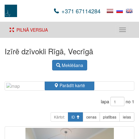
+371 67114284
PILNĀ VERSIJA
Toggle
navigati
Izīrē dzīvokli Rīgā, Vecrīgā
Meklēšana
Parādīt kartē
lapa
no 1
Kārtot:
ID
cenas
platības
ielas