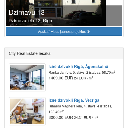
Dzirnavu 13
Dzirnavu iela 13, Rīga
Apskatīt visus jaunos projektus
City Real Estate iesaka
Izīrē dzīvokli Rīgā, Āgenskalnā
2
Raņķa dambis, 5. stāvs, 2 istabas, 58.70m
1409.00 EUR
2
24 EUR / m
Izīrē dzīvokli Rīgā, Vecrīgā
Riharda Vāgnera iela, 4. stāvs, 4 istabas,
2
123.40m
3000.00 EUR
2
24.31 EUR / m