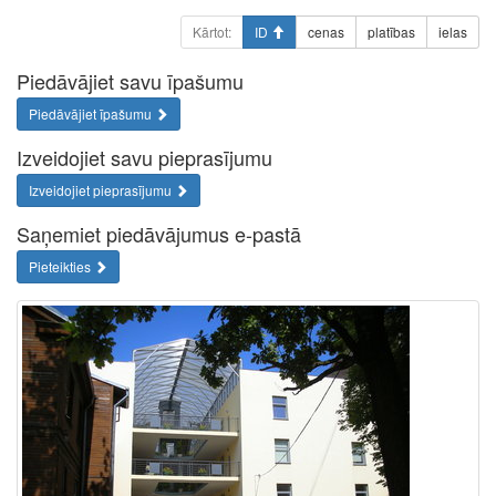
Kārtot:
ID
cenas
platības
ielas
Piedāvājiet savu īpašumu
Piedāvājiet īpašumu
Izveidojiet savu pieprasījumu
Izveidojiet pieprasījumu
Saņemiet piedāvājumus e-pastā
Pieteikties