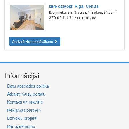
Izīrē dzīvokli Rīgā, Centrā
2
Bruņinieku iela, 3. stāvs, 1 istabas, 21.00m
370.00 EUR
2
17.62 EUR / m
Apskatīt visu piedāvājumu
Informācijai
Datu apstrādes politika
Atbalsti mūsu portālu
Kontakti un rekvizīti
Reklāmas partneri
Dzīvokļu projekti
Par uzņēmumu