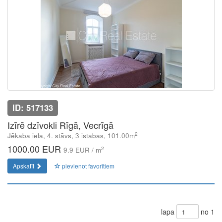
ID: 517133
Izīrē dzīvokli Rīgā, Vecrīgā
2
Jēkaba iela, 4. stāvs, 3 istabas, 101.00m
1000.00 EUR
2
9.9 EUR / m
Apskatīt
pievienot favorītiem
lapa
no 1