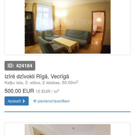
ID: 424184
Izīrē dzīvokli Rīgā, Vecrīgā
2
Kaļķu iela, 2. stāvs, 2 istabas, 50.00m
500.00 EUR
2
10 EUR / m
Apskatīt
pievienot favorītiem