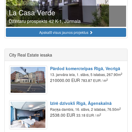
La Casa Verde
Dzintaru prospekts 42 K-1, Jūrmala
Apskatīt visus jaunos projektus
City Real Estate iesaka
Pārdod komerctelpas Rīgā, Vecrīgā
2
13. janvāra iela, 1. stāvs, 5 istabas, 267.90m
210000.00 EUR
2
783.87 EUR / m
Izīrē dzīvokli Rīgā, Āgenskalnā
2
Raņķa dambis, 16. stāvs, 2 istabas, 76.50m
2538.00 EUR
2
33.18 EUR / m