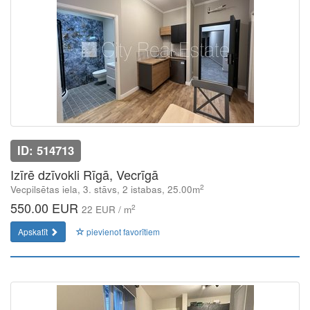
ID: 514713
Izīrē dzīvokli Rīgā, Vecrīgā
2
Vecpilsētas iela, 3. stāvs, 2 istabas, 25.00m
550.00 EUR
2
22 EUR / m
Apskatīt
pievienot favorītiem