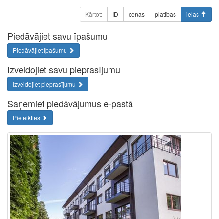
Kārtot:
ID
cenas
platības
ielas
Piedāvājiet savu īpašumu
Piedāvājiet īpašumu
Izveidojiet savu pieprasījumu
Izveidojiet pieprasījumu
Saņemiet piedāvājumus e-pastā
Pieteikties