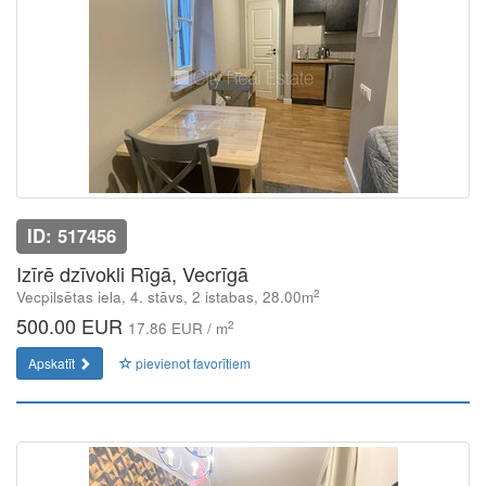
ID: 517456
Izīrē dzīvokli Rīgā, Vecrīgā
2
Vecpilsētas iela, 4. stāvs, 2 istabas, 28.00m
500.00 EUR
2
17.86 EUR / m
Apskatīt
pievienot favorītiem