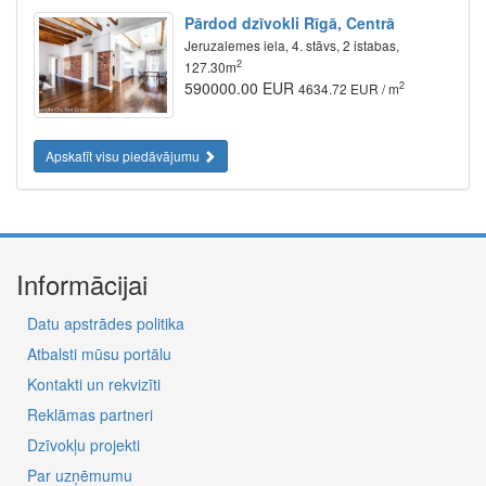
Pārdod dzīvokli Rīgā, Centrā
Jeruzalemes iela, 4. stāvs, 2 istabas,
2
127.30m
590000.00 EUR
2
4634.72 EUR / m
Apskatīt visu piedāvājumu
Informācijai
Datu apstrādes politika
Atbalsti mūsu portālu
Kontakti un rekvizīti
Reklāmas partneri
Dzīvokļu projekti
Par uzņēmumu