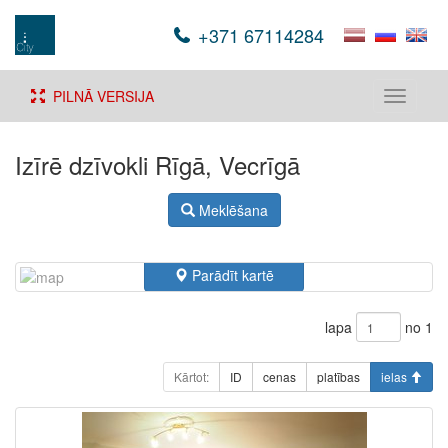
+371 67114284
PILNĀ VERSIJA
Toggle
navigati
Izīrē dzīvokli Rīgā, Vecrīgā
Meklēšana
Parādīt kartē
lapa
no 1
Kārtot:
ID
cenas
platības
ielas