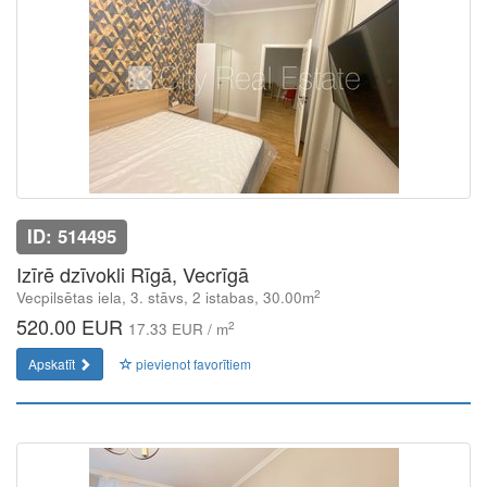
ID: 514495
Izīrē dzīvokli Rīgā, Vecrīgā
2
Vecpilsētas iela, 3. stāvs, 2 istabas, 30.00m
520.00 EUR
2
17.33 EUR / m
Apskatīt
pievienot favorītiem