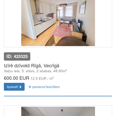
ID: 425325
Izīrē dzīvokli Rīgā, Vecrīgā
2
Vaļņu iela, 5. stāvs, 2 istabas, 48.00m
600.00 EUR
2
12.5 EUR / m
Apskatīt
pievienot favorītiem