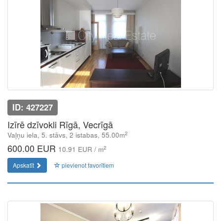
ID: 427227
Izīrē dzīvokli Rīgā, Vecrīgā
2
Vaļņu iela, 5. stāvs, 2 istabas, 55.00m
600.00 EUR
2
10.91 EUR / m
Apskatīt
pievienot favorītiem