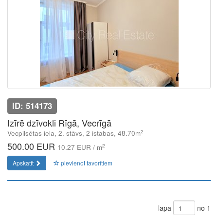
ID: 514173
Izīrē dzīvokli Rīgā, Vecrīgā
2
Vecpilsētas iela, 2. stāvs, 2 istabas, 48.70m
500.00 EUR
2
10.27 EUR / m
Apskatīt
pievienot favorītiem
lapa
no 1