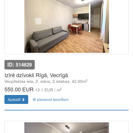
ID: 514629
Izīrē dzīvokli Rīgā, Vecrīgā
2
Vecpilsētas iela, 2. stāvs, 2 istabas, 42.00m
550.00 EUR
2
13.1 EUR / m
Apskatīt
pievienot favorītiem