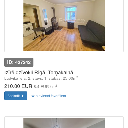
ID: 427242
Izīrē dzīvokli Rīgā, Torņakalnā
2
Ludviķa iela, 2. stāvs, 1 istabas, 25.00m
210.00 EUR
2
8.4 EUR / m
Apskatīt
pievienot favorītiem