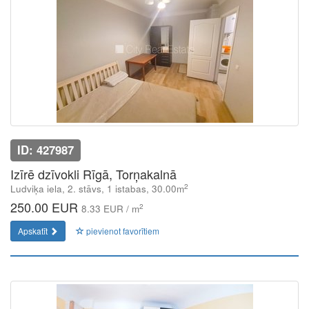
ID: 427987
Izīrē dzīvokli Rīgā, Torņakalnā
2
Ludviķa iela, 2. stāvs, 1 istabas, 30.00m
250.00 EUR
2
8.33 EUR / m
Apskatīt
pievienot favorītiem