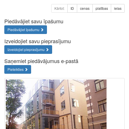
Kārtot:
ID
cenas
platības
ielas
Piedāvājiet savu īpašumu
Piedāvājiet īpašumu
Izveidojiet savu pieprasījumu
Izveidojiet pieprasījumu
Saņemiet piedāvājumus e-pastā
Pieteikties