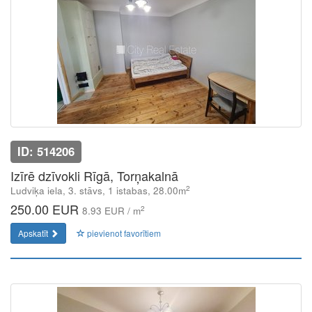
ID: 514206
Izīrē dzīvokli Rīgā, Torņakalnā
2
Ludviķa iela, 3. stāvs, 1 istabas, 28.00m
250.00 EUR
2
8.93 EUR / m
Apskatīt
pievienot favorītiem