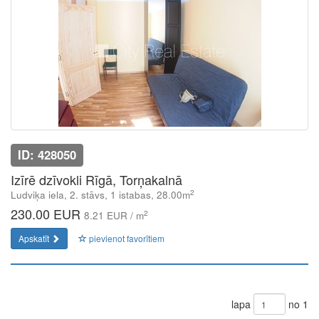
ID: 428050
Izīrē dzīvokli Rīgā, Torņakalnā
2
Ludviķa iela, 2. stāvs, 1 istabas, 28.00m
230.00 EUR
2
8.21 EUR / m
Apskatīt
pievienot favorītiem
lapa
no 1