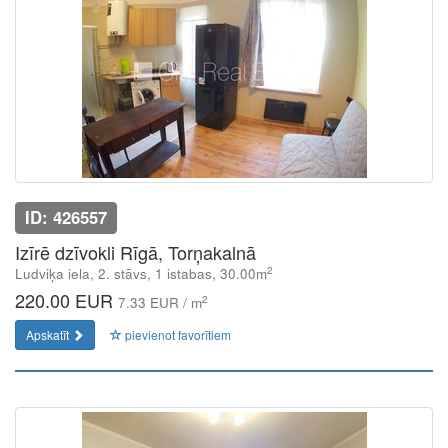
ID: 426557
Izīrē dzīvokli Rīgā, Torņakalnā
2
Ludviķa iela, 2. stāvs, 1 istabas, 30.00m
220.00 EUR
2
7.33 EUR / m
Apskatīt
pievienot favorītiem