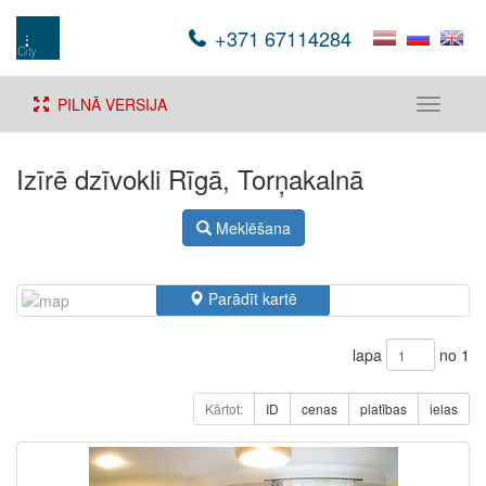
+371 67114284
PILNĀ VERSIJA
Toggle
navigati
Izīrē dzīvokli Rīgā, Torņakalnā
Meklēšana
Parādīt kartē
lapa
no 1
Kārtot:
ID
cenas
platības
ielas