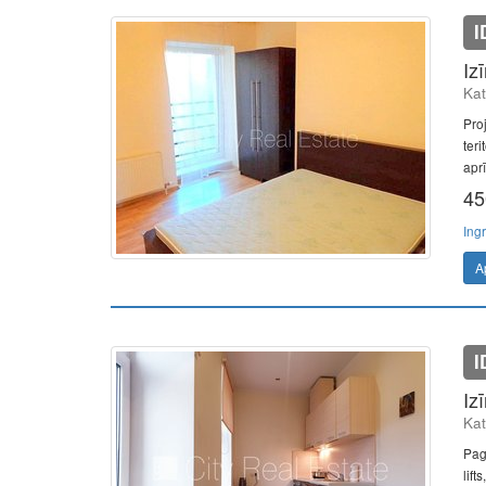
I
Iz
Kat
Pro
teri
aprī
45
Ing
A
I
Iz
Kat
Pag
lift