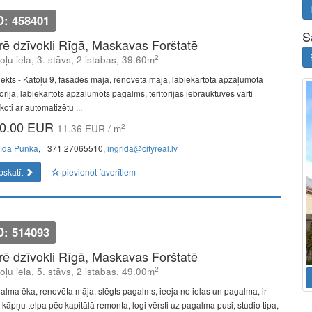
D: 458401
S
īrē dzīvokli Rīgā, Maskavas Forštatē
2
oļu iela, 3. stāvs, 2 istabas, 39.60m
jekts - Katoļu 9, fasādes māja, renovēta māja, labiekārtota apzaļumota
torija, labiekārtots apzaļumots pagalms, teritorijas iebrauktuves vārti
koti ar automatizētu ...
0.00 EUR
2
11.36 EUR / m
rīda Punka
, +371 27065510,
ingrida@cityreal.lv
pskatīt
pievienot favorītiem
D: 514093
īrē dzīvokli Rīgā, Maskavas Forštatē
2
oļu iela, 5. stāvs, 2 istabas, 49.00m
alma ēka, renovēta māja, slēgts pagalms, ieeja no ielas un pagalma, ir
s, kāpņu telpa pēc kapitālā remonta, logi vērsti uz pagalma pusi, studio tipa,