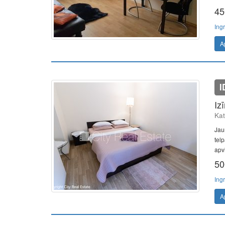
45
Ing
A
I
Iz
Kat
Jau
telp
apvi
50
Ing
A