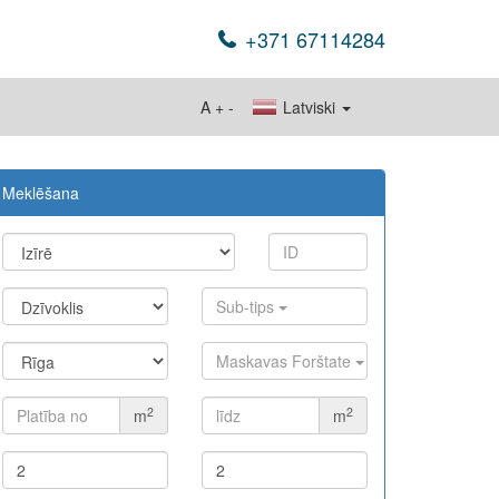
+371 67114284
A
+
-
Latviski
Meklēšana
Sub-tips
Maskavas Forštate
2
2
m
m