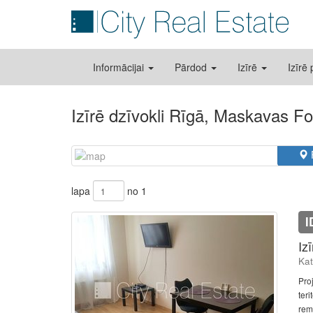
Informācijai
Pārdod
Izīrē
Izīrē
Izīrē dzīvokli Rīgā, Maskavas Fo
lapa
no 1
I
Iz
Kat
Pro
teri
remo