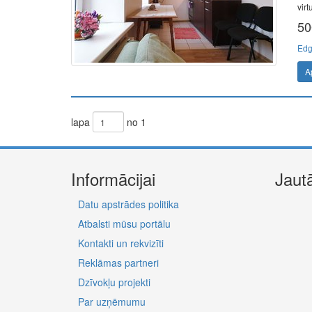
virt
50
Edg
A
lapa
no 1
Informācijai
Jaut
Datu apstrādes politika
Atbalsti mūsu portālu
Kontakti un rekvizīti
Reklāmas partneri
Dzīvokļu projekti
Par uzņēmumu