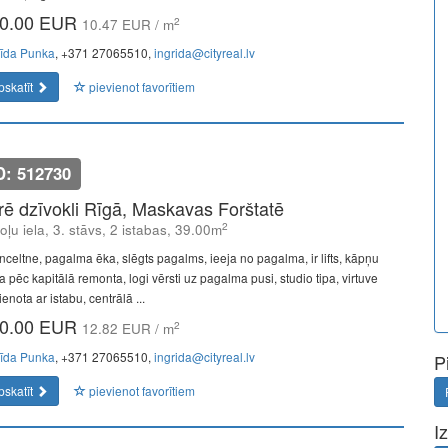
0.00 EUR
2
10.47 EUR / m
rīda Punka
, +371 27065510,
ingrida@cityreal.lv
pskatīt
pievienot favorītiem
D: 512730
īrē dzīvokli Rīgā, Maskavas Forštatē
2
oļu iela, 3. stāvs, 2 istabas, 39.00m
nceltne, pagalma ēka, slēgts pagalms, ieeja no pagalma, ir lifts, kāpņu
a pēc kapitālā remonta, logi vērsti uz pagalma pusi, studio tipa, virtuve
enota ar istabu, centrālā ...
0.00 EUR
2
12.82 EUR / m
rīda Punka
, +371 27065510,
ingrida@cityreal.lv
P
pskatīt
pievienot favorītiem
I