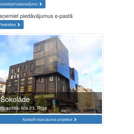
Izveidojiet pieprasījumu
aņemiet piedāvājumus e-pastā
Pieteikties
Šokolāde
Hospitāļu iela 23, Rīga
Apskatīt visus jaunos projektus