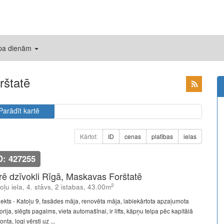
 pa dienām
rštatē
Parādīt kartē
Kārtot:
ID
cenas
platības
ielas
D: 427255
īrē dzīvokli Rīgā, Maskavas Forštatē
2
oļu iela, 4. stāvs, 2 istabas, 43.00m
jekts - Katoļu 9, fasādes māja, renovēta māja, labiekārtota apzaļumota
torija, slēgts pagalms, vieta automašīnai, ir lifts, kāpņu telpa pēc kapitālā
nta, logi vērsti uz ...