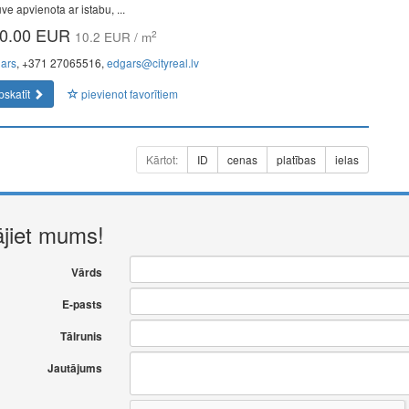
uve apvienota ar istabu, ...
0.00 EUR
2
10.2 EUR / m
ars
, +371 27065516,
edgars@cityreal.lv
pskatīt
pievienot favorītiem
Kārtot:
ID
cenas
platības
ielas
ājiet mums!
Vārds
E-pasts
Tālrunis
Jautājums