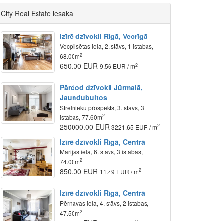
City Real Estate iesaka
Izīrē dzīvokli Rīgā, Vecrīgā
Vecpilsētas iela, 2. stāvs, 1 istabas,
2
68.00m
650.00 EUR
2
9.56 EUR / m
Pārdod dzīvokli Jūrmalā,
Jaundubultos
Strēlnieku prospekts, 3. stāvs, 3
2
istabas, 77.60m
250000.00 EUR
2
3221.65 EUR / m
Izīrē dzīvokli Rīgā, Centrā
Marijas iela, 6. stāvs, 3 istabas,
2
74.00m
850.00 EUR
2
11.49 EUR / m
Izīrē dzīvokli Rīgā, Centrā
Pērnavas iela, 4. stāvs, 2 istabas,
2
47.50m