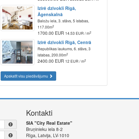
Izīrē dzīvokli Rīgā,
Āgenskalnā
Baložu iela, 3. stāvs, 5 istabas,
2
117.00m
1700.00 EUR
2
14.53 EUR / m
Izīrē dzīvokli Rīgā, Centrā
Republikas laukums, 6. stāvs, 3
2
istabas, 200.00m
2400.00 EUR
2
12 EUR / m
Apskatīt visu piedāvājumu
Kontakti
SIA "City Real Estate"
Bruņinieku iela 8-2
Rīga, Latvija, LV-1010