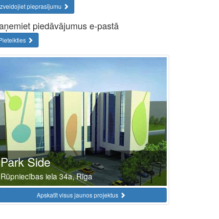
Izveidojiet pieprasījumu
aņemiet piedāvājumus e-pastā
Pieteikties
Park Side
Rūpniecības iela 34a, Rīga
Apskatīt visus jaunos projektus