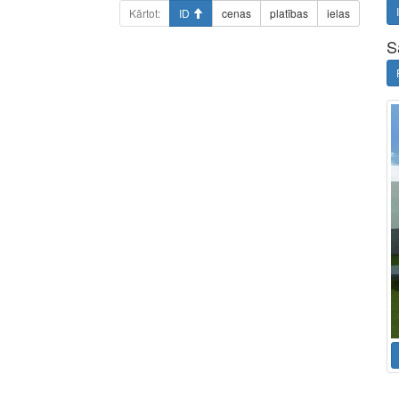
Kārtot:
ID
cenas
platības
ielas
S