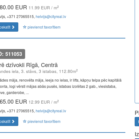
80.00 EUR
2
11.99 EUR / m
vijs, +371 27065515,
helvijs@cityreal.lv
pskatīt
pievienot favorītiem
D: 511053
īrē dzīvokli Rīgā, Centrā
2
andes iela, 3. stāvs, 3 istabas, 112.80m
des māja, renovēta māja, ieeja no ielas, ir lifts, kāpņu telpa pēc kapitālā
onta, logi vērsti mājas abās pusēs, istabas izolētas 2 gab., viesistaba,
uve, garderobe, ...
65.00 EUR
2
12.99 EUR / m
vijs, +371 27065515,
helvijs@cityreal.lv
P
pskatīt
pievienot favorītiem
I