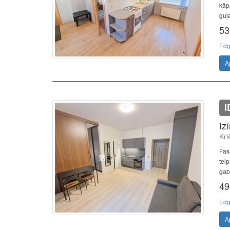
kāpņ
guļa
53
Edg
A
I
Iz
Kri
Fas
tel
gab.
49
Edg
A