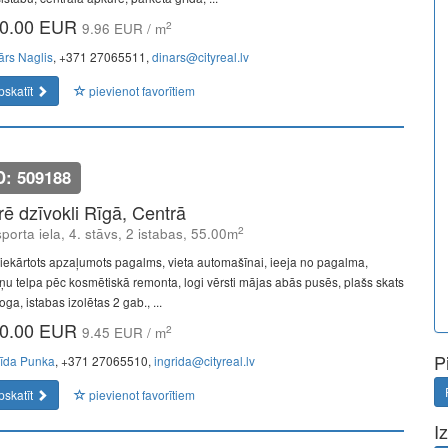
0.00 EUR
2
9.96 EUR / m
ārs Naglis
, +371 27065511,
dinars@cityreal.lv
pskatīt
pievienot favorītiem
D: 509188
īrē dzīvokli Rīgā, Centrā
2
porta iela, 4. stāvs, 2 istabas, 55.00m
iekārtots apzaļumots pagalms, vieta automašīnai, ieeja no pagalma,
ņu telpa pēc kosmētiskā remonta, logi vērsti mājas abās pusēs, plašs skats
oga, istabas izolētas 2 gab., ...
0.00 EUR
2
9.45 EUR / m
P
rīda Punka
, +371 27065510,
ingrida@cityreal.lv
pskatīt
pievienot favorītiem
I