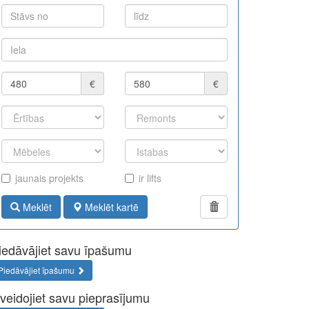
€
€
jaunais projekts
ir lifts
Meklēt
Meklēt kartē
iedāvājiet savu īpašumu
Piedāvājiet īpašumu
zveidojiet savu pieprasījumu