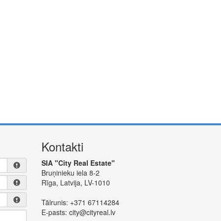
Kontakti
SIA "City Real Estate"
Bruņinieku iela 8-2
Rīga, Latvija, LV-1010
Tālrunis:
+371 67114284
E-pasts:
city@cityreal.lv