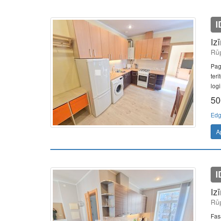
I
Iz
Rūp
Pag
ter
logi
50
Edg
A
I
Iz
Rūp
Fas