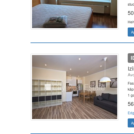
stud
50
Hel
A
I
Iz
Avo
Fas
kāp
1 ga
56
Edg
A