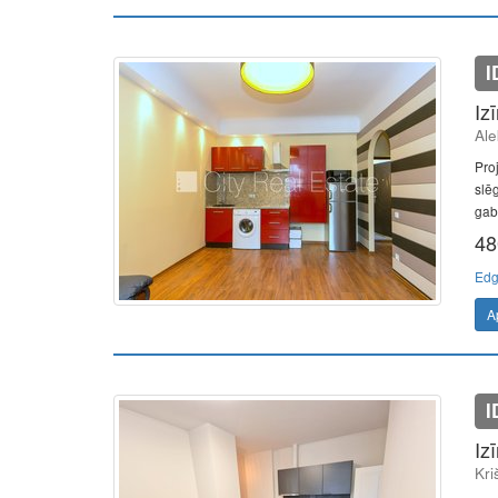
I
Iz
Ale
Pro
slē
gab.
48
Edg
A
I
Iz
Kri