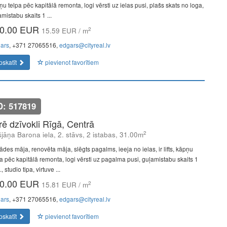
u telpa pēc kapitālā remonta, logi vērsti uz ielas pusi, plašs skats no loga,
mistabu skaits 1 ...
0.00 EUR
2
15.59 EUR / m
ars
, +371 27065516,
edgars@cityreal.lv
pskatīt
pievienot favorītiem
D: 517819
īrē dzīvokli Rīgā, Centrā
2
šjāņa Barona iela, 2. stāvs, 2 istabas, 31.00m
ādes māja, renovēta māja, slēgts pagalms, ieeja no ielas, ir lifts, kāpņu
pa pēc kapitālā remonta, logi vērsti uz pagalma pusi, guļamistabu skaits 1
, studio tipa, virtuve ...
0.00 EUR
2
15.81 EUR / m
ars
, +371 27065516,
edgars@cityreal.lv
pskatīt
pievienot favorītiem