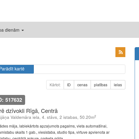
 pa dienām
Parādīt kartē
Kārtot:
ID
cenas
platības
ielas
D: 517632
īrē dzīvokli Rīgā, Centrā
2
šjāņa Valdemāra iela, 4. stāvs, 2 istabas, 50.20m
ādes māja, labiekārtots apzaļumots pagalms, vieta automašīnai,
mistabu skaits 1 gab., viesistaba, studio tipa, virtuve apvienota ar
istabu, centrālā apkure, parketa grīda, ...