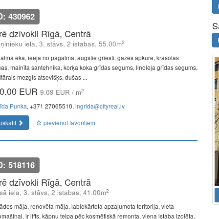
D: 430962
S
īrē dzīvokli Rīgā, Centrā
2
ņinieku iela, 3. stāvs, 2 istabas, 55.00m
alma ēka, ieeja no pagalma, augstie griesti, gāzes apkure, krāsotas
nas, mainīta santehnika, korķa koka grīdas segums, linoleja grīdas segums,
tārais mezgls atsevišķs, dušas ...
0.00 EUR
2
9.09 EUR / m
rīda Punka
, +371 27065510,
ingrida@cityreal.lv
pskatīt
pievienot favorītiem
D: 518116
īrē dzīvokli Rīgā, Centrā
2
sā iela, 3. stāvs, 2 istabas, 41.00m
ādes māja, renovēta māja, labiekārtota apzaļumota teritorija, vieta
mašīnai, ir lifts, kāpņu telpa pēc kosmētiskā remonta, viena istaba izolēta,