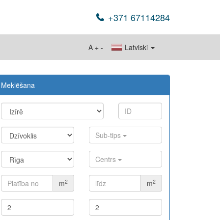
+371 67114284
A
+
-
Latviski
Meklēšana
Sub-tips
Centrs
2
2
m
m