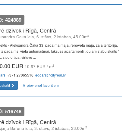
D: 424889
īrē dzīvokli Rīgā, Centrā
2
ksandra Čaka iela, 6. stāvs, 2 istabas, 45.00m
jekts - Aleksandra Čaka 33, pagalma māja, renovēta māja, zaļā teritorija,
gts pagalms, vieta automašīnai, luksuss apartamenti , guļamistabu skaits 1
, studio tipa, virtuve ...
0.00 EUR
2
10.67 EUR / m
ars
, +371 27065516,
edgars@cityreal.lv
pskatīt
pievienot favorītiem
D: 516748
īrē dzīvokli Rīgā, Centrā
2
šjāņa Barona iela, 3. stāvs, 2 istabas, 33.00m