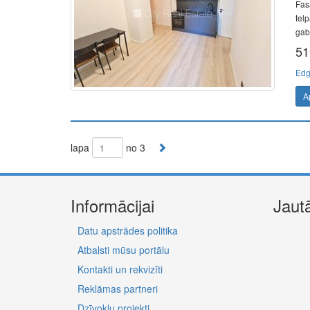
Fas
tel
gab.
51
Edg
A
lapa
no 3
Informācijai
Jaut
Datu apstrādes politika
Atbalsti mūsu portālu
Kontakti un rekvizīti
Reklāmas partneri
Dzīvokļu projekti