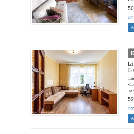
50
Din
A
I
Iz
Eks
Lab
kāp
no l
52
Ing
A