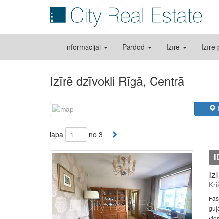
Informācijai
Pārdod
Izīrē
Izīrē
Izīrē dzīvokli Rīgā, Centrā
lapa
no 3
I
Iz
Kri
Fas
guļa
vies