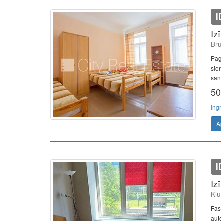
I
Iz
Bru
Pag
sie
sani
50
Ing
A
I
Iz
Klu
Fas
auto