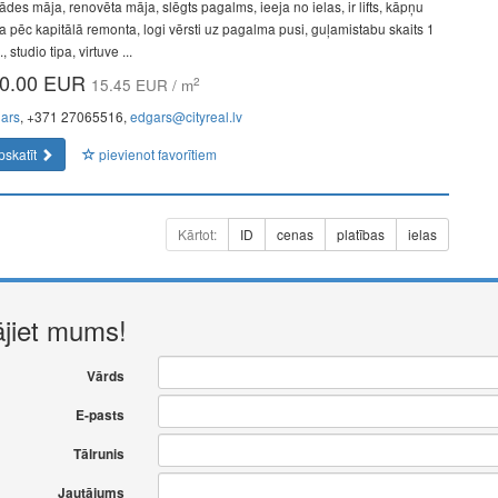
ādes māja, renovēta māja, slēgts pagalms, ieeja no ielas, ir lifts, kāpņu
pa pēc kapitālā remonta, logi vērsti uz pagalma pusi, guļamistabu skaits 1
, studio tipa, virtuve ...
0.00 EUR
2
15.45 EUR / m
ars
, +371 27065516,
edgars@cityreal.lv
pskatīt
pievienot favorītiem
Kārtot:
ID
cenas
platības
ielas
ājiet mums!
Vārds
E-pasts
Tālrunis
Jautājums