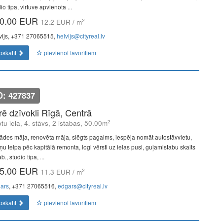
io tipa, virtuve apvienota ...
0.00 EUR
2
12.2 EUR / m
vijs, +371 27065515,
helvijs@cityreal.lv
pskatīt
pievienot favorītiem
D: 427837
īrē dzīvokli Rīgā, Centrā
2
tu iela, 4. stāvs, 2 istabas, 50.00m
ādes māja, renovēta māja, slēgts pagalms, iespēja nomāt autostāvvietu,
ņu telpa pēc kapitālā remonta, logi vērsti uz ielas pusi, guļamistabu skaits
b., studio tipa, ...
5.00 EUR
2
11.3 EUR / m
ars
, +371 27065516,
edgars@cityreal.lv
pskatīt
pievienot favorītiem