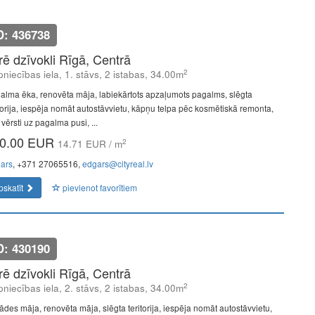
D: 436738
īrē dzīvokli Rīgā, Centrā
2
niecības iela, 1. stāvs, 2 istabas, 34.00m
alma ēka, renovēta māja, labiekārtots apzaļumots pagalms, slēgta
itorija, iespēja nomāt autostāvvietu, kāpņu telpa pēc kosmētiskā remonta,
 vērsti uz pagalma pusi, ...
0.00 EUR
2
14.71 EUR / m
ars
, +371 27065516,
edgars@cityreal.lv
pskatīt
pievienot favorītiem
D: 430190
īrē dzīvokli Rīgā, Centrā
2
niecības iela, 2. stāvs, 2 istabas, 34.00m
ādes māja, renovēta māja, slēgta teritorija, iespēja nomāt autostāvvietu,