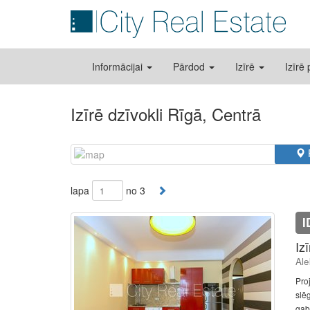
Informācijai
Pārdod
Izīrē
Izīrē
Izīrē dzīvokli Rīgā, Centrā
lapa
no 3
I
Iz
Ale
Pro
slē
gab.