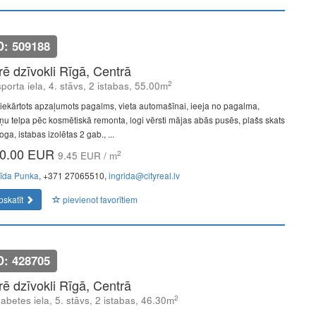
D: 509188
īrē dzīvokli Rīgā, Centrā
2
porta iela, 4. stāvs, 2 istabas, 55.00m
iekārtots apzaļumots pagalms, vieta automašīnai, ieeja no pagalma,
ņu telpa pēc kosmētiskā remonta, logi vērsti mājas abās pusēs, plašs skats
oga, istabas izolētas 2 gab., ...
0.00 EUR
2
9.45 EUR / m
rīda Punka
, +371 27065510,
ingrida@cityreal.lv
pskatīt
pievienot favorītiem
D: 428705
īrē dzīvokli Rīgā, Centrā
2
zabetes iela, 5. stāvs, 2 istabas, 46.30m