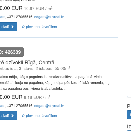
0.00 EUR
2
10.67 EUR / m
ars
, +371 27065516,
edgars@cityreal.lv
pskatīt
pievienot favorītiem
D: 426389
īrē dzīvokli Rīgā, Centrā
2
vības iela, 3. stāvs, 2 istabas, 55.00m
alma māja, slēgts pagalms, bezmaksas stāvvieta pagalmā, vieta
omašīnai, ieeja no pagalma, kāpņu telpa pēc kosmētiskā remonta, logi
ti uz pagalma pusi, viena istaba izolēta, ...
0.00 EUR
2
8.18 EUR / m
P
ars
, +371 27065516,
edgars@cityreal.lv
pskatīt
pievienot favorītiem
I