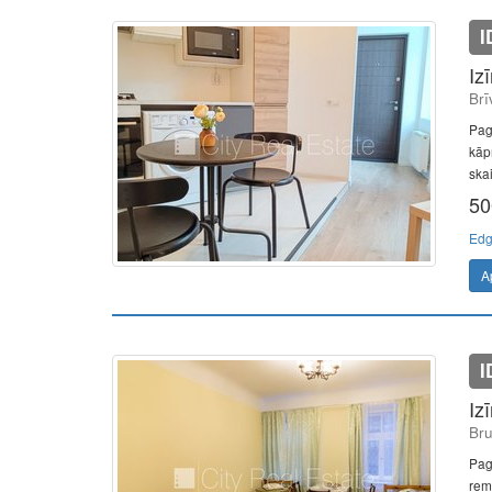
I
Iz
Brī
Pag
kāp
skai
50
Edg
A
I
Iz
Bru
Pag
remo