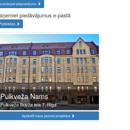
Izveidojiet pieprasījumu
aņemiet piedāvājumus e-pastā
Pieteikties
Pulkveža Nams
Pulkveža Brieža iela 7, Rīga
Apskatīt visus jaunos projektus