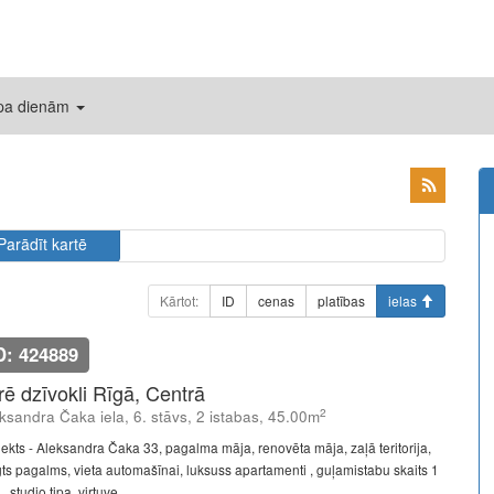
 pa dienām
Parādīt kartē
Kārtot:
ID
cenas
platības
ielas
D: 424889
īrē dzīvokli Rīgā, Centrā
2
ksandra Čaka iela, 6. stāvs, 2 istabas, 45.00m
jekts - Aleksandra Čaka 33, pagalma māja, renovēta māja, zaļā teritorija,
gts pagalms, vieta automašīnai, luksuss apartamenti , guļamistabu skaits 1
, studio tipa, virtuve ...