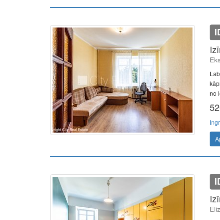
I
Iz
Eks
Lab
kāp
no l
52
Ing
A
I
Iz
Eli