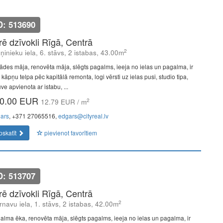
D: 513690
īrē dzīvokli Rīgā, Centrā
2
ņinieku iela, 6. stāvs, 2 istabas, 43.00m
ādes māja, renovēta māja, slēgts pagalms, ieeja no ielas un pagalma, ir
s, kāpņu telpa pēc kapitālā remonta, logi vērsti uz ielas pusi, studio tipa,
uve apvienota ar istabu, ...
0.00 EUR
2
12.79 EUR / m
ars
, +371 27065516,
edgars@cityreal.lv
pskatīt
pievienot favorītiem
D: 513707
īrē dzīvokli Rīgā, Centrā
2
rnavu iela, 1. stāvs, 2 istabas, 42.00m
alma ēka, renovēta māja, slēgts pagalms, ieeja no ielas un pagalma, ir