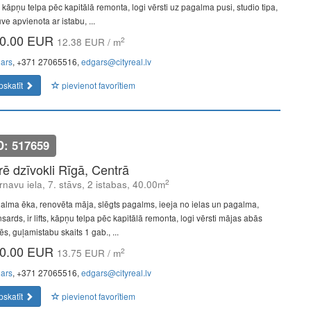
s, kāpņu telpa pēc kapitālā remonta, logi vērsti uz pagalma pusi, studio tipa,
uve apvienota ar istabu, ...
0.00 EUR
2
12.38 EUR / m
ars
, +371 27065516,
edgars@cityreal.lv
pskatīt
pievienot favorītiem
D: 517659
īrē dzīvokli Rīgā, Centrā
2
rnavu iela, 7. stāvs, 2 istabas, 40.00m
alma ēka, renovēta māja, slēgts pagalms, ieeja no ielas un pagalma,
ards, ir lifts, kāpņu telpa pēc kapitālā remonta, logi vērsti mājas abās
s, guļamistabu skaits 1 gab., ...
0.00 EUR
2
13.75 EUR / m
ars
, +371 27065516,
edgars@cityreal.lv
pskatīt
pievienot favorītiem