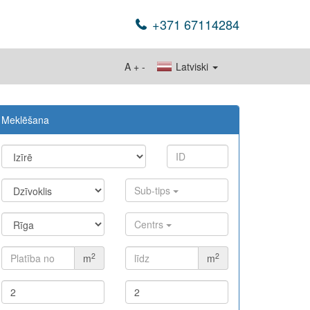
+371 67114284
A
+
-
Latviski
Meklēšana
Sub-tips
Centrs
2
2
m
m