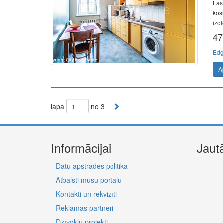
Fas
kosm
izol
47
Edg
A
lapa
no 3
Informācijai
Jaut
Datu apstrādes politika
Atbalsti mūsu portālu
Kontakti un rekvizīti
Reklāmas partneri
Dzīvokļu projekti