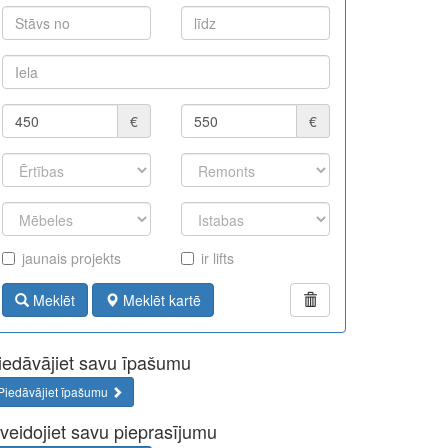
€
€
jaunais projekts
ir lifts
Meklēt
Meklēt kartē
iedāvājiet savu īpašumu
Piedāvājiet īpašumu
zveidojiet savu pieprasījumu