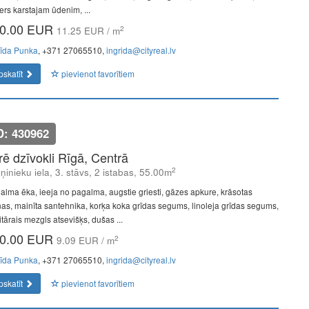
ers karstajam ūdenim, ...
0.00 EUR
2
11.25 EUR / m
rīda Punka
, +371 27065510,
ingrida@cityreal.lv
pskatīt
pievienot favorītiem
D: 430962
īrē dzīvokli Rīgā, Centrā
2
ņinieku iela, 3. stāvs, 2 istabas, 55.00m
alma ēka, ieeja no pagalma, augstie griesti, gāzes apkure, krāsotas
nas, mainīta santehnika, korķa koka grīdas segums, linoleja grīdas segums,
tārais mezgls atsevišķs, dušas ...
0.00 EUR
2
9.09 EUR / m
rīda Punka
, +371 27065510,
ingrida@cityreal.lv
pskatīt
pievienot favorītiem