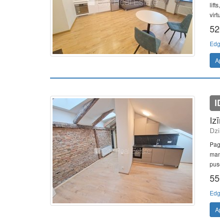
lift
virt
52
Edg
A
I
Iz
Dzi
Pag
mans
pusē
55
Edg
A