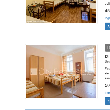
boil
45
Ing
A
I
Iz
Bru
Pag
sie
sani
50
Ing
A