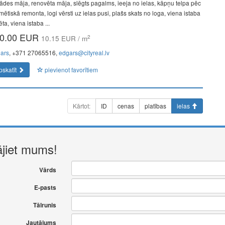
ādes māja, renovēta māja, slēgts pagalms, ieeja no ielas, kāpņu telpa pēc
ētiskā remonta, logi vērsti uz ielas pusi, plašs skats no loga, viena istaba
ēta, viena istaba ...
0.00 EUR
2
10.15 EUR / m
ars
, +371 27065516,
edgars@cityreal.lv
pskatīt
pievienot favorītiem
Kārtot:
ID
cenas
platības
ielas
ājiet mums!
Vārds
E-pasts
Tālrunis
Jautājums