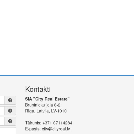
Kontakti
SIA "City Real Estate"
Bruņinieku iela 8-2
Rīga, Latvija, LV-1010
Tālrunis:
+371 67114284
E-pasts:
city@cityreal.lv