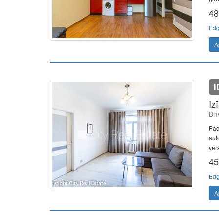
48
Edg
A
I
Iz
Brī
Pag
aut
vērs
45
Edg
A