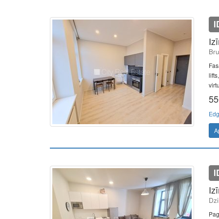
I
Iz
Bru
Fas
lift
virt
55
Edg
A
I
Iz
Dzi
Pag