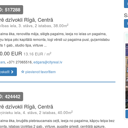
D: 517288
S
īrē dzīvokli Rīgā, Centrā
2
vības iela, 3. stāvs, 2 istabas, 38.00m
alma ēka, renovēta māja, slēgts pagalms, ieeja no ielas un pagalma,
ņu telpa pēc kapitālā remonta, logi vērsti uz pagalma pusi, guļamistabu
ts 1 gab., studio tipa, virtuve ...
0.00 EUR
2
13.16 EUR / m
ars
, +371 27065516,
edgars@cityreal.lv
pskatīt
pievienot favorītiem
D: 424442
īrē dzīvokli Rīgā, Centrā
2
ņinieku iela, 4. stāvs, 2 istabas, 40.00m
alma ēka, bruģēts piebraucamais ceļš, ieeja no pagalma, kāpņu telpa bez
nta, istabas izolētas 2 gab., virtuve, augstie griesti, centrālā apkure,