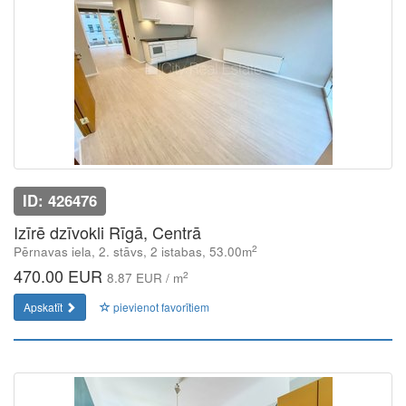
ID: 426476
Izīrē dzīvokli Rīgā, Centrā
2
Pērnavas iela, 2. stāvs, 2 istabas, 53.00m
470.00 EUR
2
8.87 EUR / m
Apskatīt
pievienot favorītiem