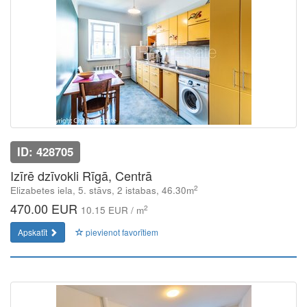
ID: 428705
Izīrē dzīvokli Rīgā, Centrā
2
Elizabetes iela, 5. stāvs, 2 istabas, 46.30m
470.00 EUR
2
10.15 EUR / m
Apskatīt
pievienot favorītiem