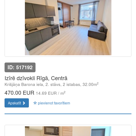
ID: 517192
Izīrē dzīvokli Rīgā, Centrā
2
Krišjāņa Barona iela, 2. stāvs, 2 istabas, 32.00m
470.00 EUR
2
14.69 EUR / m
Apskatīt
pievienot favorītiem