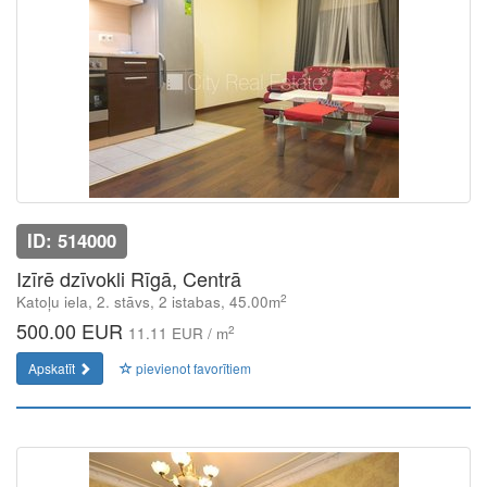
ID: 514000
Izīrē dzīvokli Rīgā, Centrā
2
Katoļu iela, 2. stāvs, 2 istabas, 45.00m
500.00 EUR
2
11.11 EUR / m
Apskatīt
pievienot favorītiem