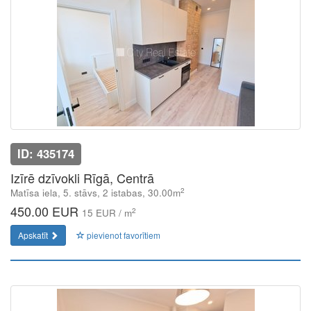
ID: 435174
Izīrē dzīvokli Rīgā, Centrā
2
Matīsa iela, 5. stāvs, 2 istabas, 30.00m
450.00 EUR
2
15 EUR / m
Apskatīt
pievienot favorītiem