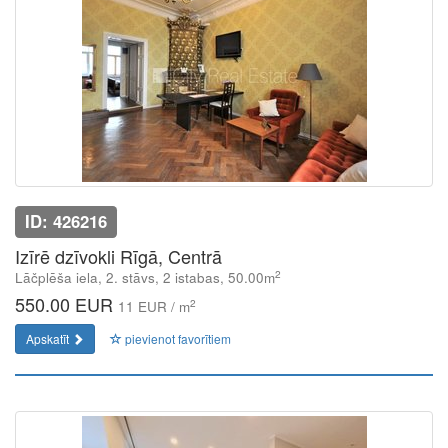
ID: 426216
Izīrē dzīvokli Rīgā, Centrā
2
Lāčplēša iela, 2. stāvs, 2 istabas, 50.00m
550.00 EUR
2
11 EUR / m
Apskatīt
pievienot favorītiem