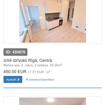
ID: 433679
Izīrē dzīvokli Rīgā, Centrā
2
Matīsa iela, 4. stāvs, 2 istabas, 26.00m
450.00 EUR
2
17.31 EUR / m
Apskatīt
pievienot favorītiem