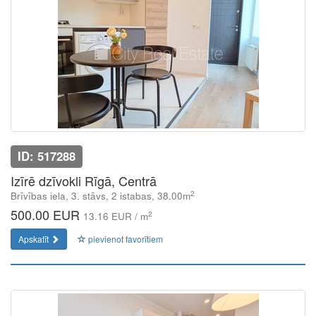
ID: 517288
Izīrē dzīvokli Rīgā, Centrā
2
Brīvības iela, 3. stāvs, 2 istabas, 38.00m
500.00 EUR
2
13.16 EUR / m
Apskatīt
pievienot favorītiem