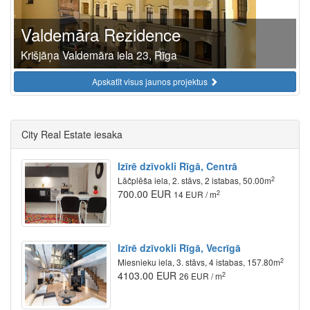
Valdemāra Rezidence
Krišjāņa Valdemāra iela 23, Rīga
Apskatīt visus jaunos projektus
City Real Estate iesaka
Izīrē dzīvokli Rīgā, Centrā
2
Lāčplēša iela, 2. stāvs, 2 istabas, 50.00m
700.00 EUR
2
14 EUR / m
Izīrē dzīvokli Rīgā, Vecrīgā
2
Miesnieku iela, 3. stāvs, 4 istabas, 157.80m
4103.00 EUR
2
26 EUR / m