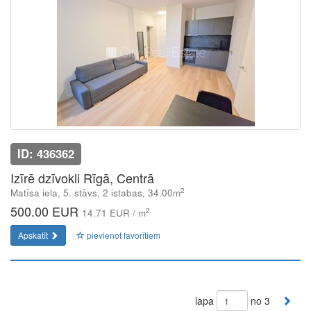
ID: 436362
Izīrē dzīvokli Rīgā, Centrā
2
Matīsa iela, 5. stāvs, 2 istabas, 34.00m
500.00 EUR
2
14.71 EUR / m
Apskatīt
pievienot favorītiem
lapa
no 3