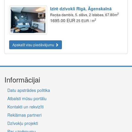
Izīrē dzīvokli Rīgā, Āgenskalnā
2
Raņķa dambis, 5. stāvs, 2 istabas, 67.80m
1695.00 EUR
2
25 EUR / m
Apskatīt visu piedāvājumu
Informācijai
Datu apstrādes politika
Atbalsti mūsu portālu
Kontakti un rekvizīti
Reklāmas partneri
Dzīvokļu projekti
Par uzņēmumu