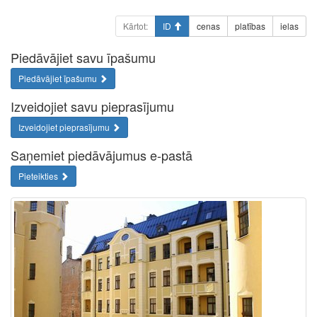
Kārtot:
ID
cenas
platības
ielas
Piedāvājiet savu īpašumu
Piedāvājiet īpašumu
Izveidojiet savu pieprasījumu
Izveidojiet pieprasījumu
Saņemiet piedāvājumus e-pastā
Pieteikties