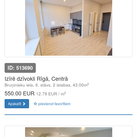
ID: 513690
Izīrē dzīvokli Rīgā, Centrā
2
Bruņinieku iela, 6. stāvs, 2 istabas, 43.00m
550.00 EUR
2
12.79 EUR / m
Apskatīt
pievienot favorītiem