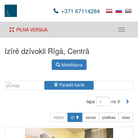
+371 67114284
PILNĀ VERSIJA
Toggle
navigati
Izīrē dzīvokli Rīgā, Centrā
Meklēšana
Parādīt kartē
lapa
no 3
Kārtot:
ID
cenas
platības
ielas