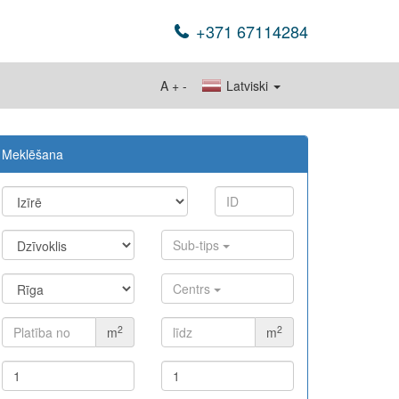
+371 67114284
A
+
-
Latviski
Meklēšana
Sub-tips
Centrs
2
2
m
m