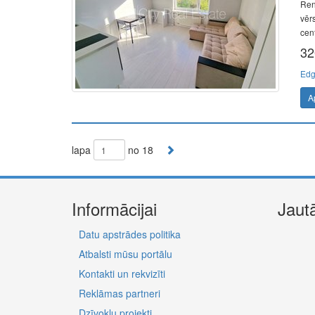
Reno
vērs
cent
32
Edg
A
lapa
no 18
Informācijai
Jaut
Datu apstrādes politika
Atbalsti mūsu portālu
Kontakti un rekvizīti
Reklāmas partneri
Dzīvokļu projekti