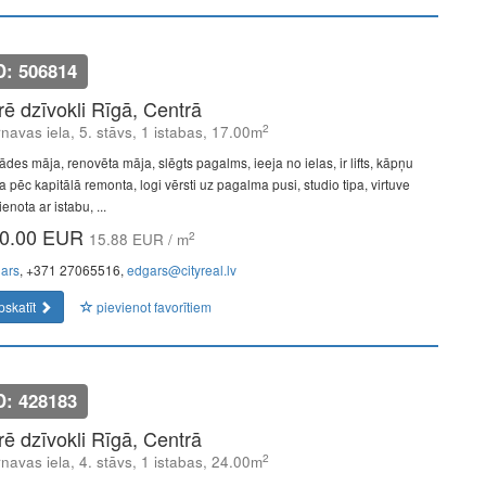
D: 506814
īrē dzīvokli Rīgā, Centrā
2
navas iela, 5. stāvs, 1 istabas, 17.00m
ādes māja, renovēta māja, slēgts pagalms, ieeja no ielas, ir lifts, kāpņu
a pēc kapitālā remonta, logi vērsti uz pagalma pusi, studio tipa, virtuve
enota ar istabu, ...
0.00 EUR
2
15.88 EUR / m
ars
, +371 27065516,
edgars@cityreal.lv
pskatīt
pievienot favorītiem
D: 428183
īrē dzīvokli Rīgā, Centrā
2
navas iela, 4. stāvs, 1 istabas, 24.00m