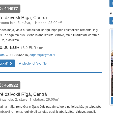
D: 444977
S
īrē dzīvokli Rīgā, Centrā
2
sona iela, 5. stāvs, 1 istabas, 25.00m
ādes māja, vieta automašīnai, kāpņu telpa pēc kosmētiskā remonta, logi
ti uz pagalma pusi, viena istaba izolēta, virtuve, mainīti radiatori, centrālā
re, plastikāta ...
0.00 EUR
2
13.2 EUR / m
ars
, +371 27065516,
edgars@cityreal.lv
pskatīt
pievienot favorītiem
D: 450922
īrē dzīvokli Rīgā, Centrā
2
linas iela, 2. stāvs, 1 istabas, 26.00m
alma māja, renovēta māja, slēgts pagalms, ieeja no ielas, kāpņu telpa pēc
ētiskā remonta, logi vērsti uz ielas pusi, istaba izolēta, virtuve, augstie