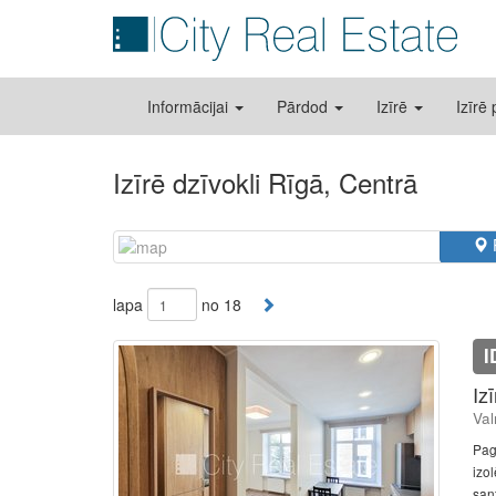
Informācijai
Pārdod
Izīrē
Izīrē
Izīrē dzīvokli Rīgā, Centrā
lapa
no 18
I
Iz
Val
Pag
izol
san