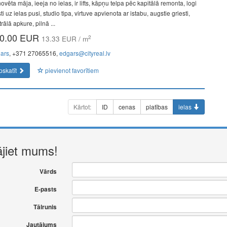
vēta māja, ieeja no ielas, ir lifts, kāpņu telpa pēc kapitālā remonta, logi
ti uz ielas pusi, studio tipa, virtuve apvienota ar istabu, augstie griesti,
rālā apkure, pilnā ...
0.00 EUR
2
13.33 EUR / m
ars
, +371 27065516,
edgars@cityreal.lv
pskatīt
pievienot favorītiem
Kārtot:
ID
cenas
platības
ielas
ājiet mums!
Vārds
E-pasts
Tālrunis
Jautājums