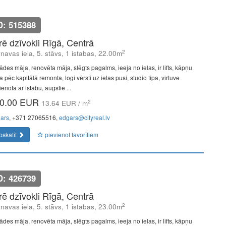
D: 515388
īrē dzīvokli Rīgā, Centrā
2
navas iela, 5. stāvs, 1 istabas, 22.00m
ādes māja, renovēta māja, slēgts pagalms, ieeja no ielas, ir lifts, kāpņu
a pēc kapitālā remonta, logi vērsti uz ielas pusi, studio tipa, virtuve
enota ar istabu, augstie ...
0.00 EUR
2
13.64 EUR / m
ars
, +371 27065516,
edgars@cityreal.lv
pskatīt
pievienot favorītiem
D: 426739
īrē dzīvokli Rīgā, Centrā
2
navas iela, 5. stāvs, 1 istabas, 23.00m
ādes māja, renovēta māja, slēgts pagalms, ieeja no ielas, ir lifts, kāpņu