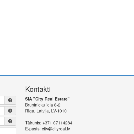
Kontakti
SIA "City Real Estate"
Bruņinieku iela 8-2
Rīga, Latvija, LV-1010
Tālrunis:
+371 67114284
E-pasts:
city@cityreal.lv