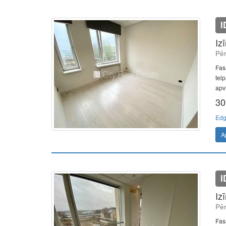
I
Iz
Pēr
Fas
telp
apvi
30
Edg
A
I
Iz
Pēr
Fas