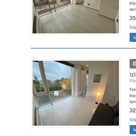
telp
apvi
35
Edg
A
I
Iz
Pēr
Fas
telp
apvi
32
Edg
A