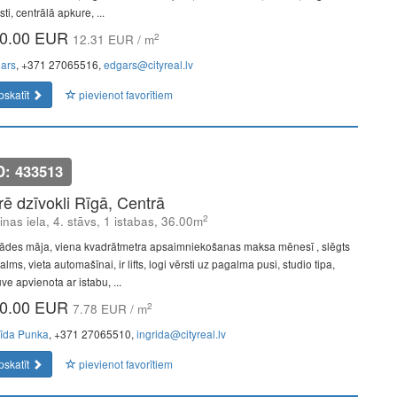
sti, centrālā apkure, ...
0.00 EUR
2
12.31 EUR / m
ars
, +371 27065516,
edgars@cityreal.lv
pskatīt
pievienot favorītiem
D: 433513
īrē dzīvokli Rīgā, Centrā
2
linas iela, 4. stāvs, 1 istabas, 36.00m
ādes māja, viena kvadrātmetra apsaimniekošanas maksa mēnesī , slēgts
lms, vieta automašīnai, ir lifts, logi vērsti uz pagalma pusi, studio tipa,
uve apvienota ar istabu, ...
0.00 EUR
2
7.78 EUR / m
rīda Punka
, +371 27065510,
ingrida@cityreal.lv
pskatīt
pievienot favorītiem