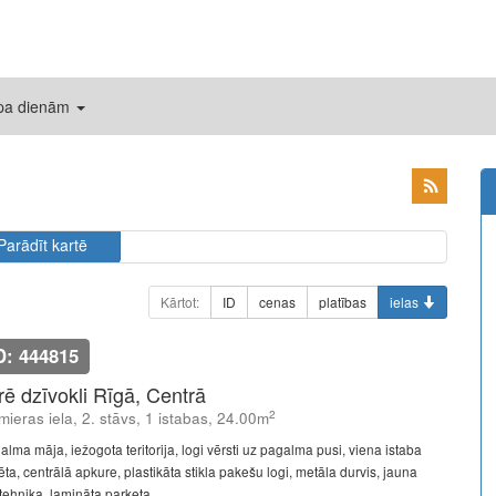
 pa dienām
Parādīt kartē
Kārtot:
ID
cenas
platības
ielas
D: 444815
īrē dzīvokli Rīgā, Centrā
2
mieras iela, 2. stāvs, 1 istabas, 24.00m
alma māja, iežogota teritorija, logi vērsti uz pagalma pusi, viena istaba
ēta, centrālā apkure, plastikāta stikla pakešu logi, metāla durvis, jauna
tehnika, lamināta parketa ...