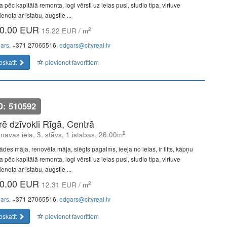
a pēc kapitālā remonta, logi vērsti uz ielas pusi, studio tipa, virtuve
enota ar istabu, augstie ...
0.00 EUR
2
15.22 EUR / m
ars
, +371 27065516,
edgars@cityreal.lv
pskatīt
pievienot favorītiem
D: 510592
īrē dzīvokli Rīgā, Centrā
2
navas iela, 3. stāvs, 1 istabas, 26.00m
ādes māja, renovēta māja, slēgts pagalms, ieeja no ielas, ir lifts, kāpņu
a pēc kapitālā remonta, logi vērsti uz ielas pusi, studio tipa, virtuve
enota ar istabu, augstie ...
0.00 EUR
2
12.31 EUR / m
ars
, +371 27065516,
edgars@cityreal.lv
pskatīt
pievienot favorītiem