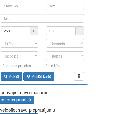
€
€
jaunais projekts
ir lifts
Meklēt
Meklēt kartē
iedāvājiet savu īpašumu
Piedāvājiet īpašumu
zveidojiet savu pieprasījumu