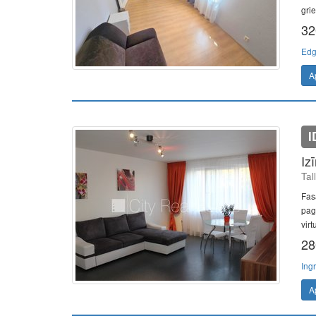
grie
32
Edg
A
I
Iz
Tal
Fas
paga
virt
28
Ing
A