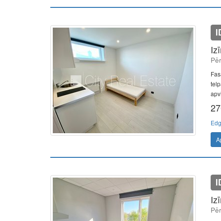
I
Iz
Pēr
Fas
telp
apvi
27
Edg
A
I
Iz
Pēr