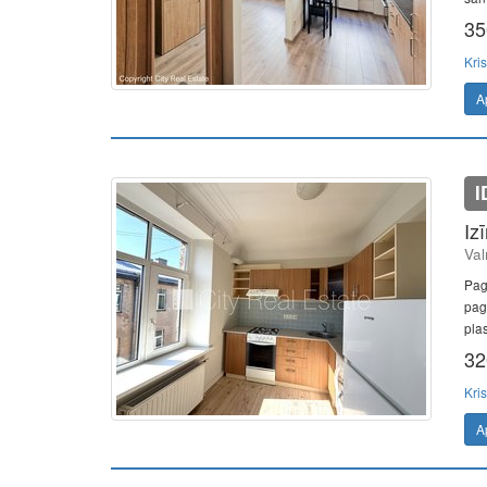
35
Kris
A
I
Iz
Val
Paga
pag
plas
32
Kris
A