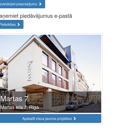
Izveidojiet pieprasījumu
aņemiet piedāvājumus e-pastā
Pieteikties
Martas 7
Martas iela 7, Rīga
Apskatīt visus jaunos projektus