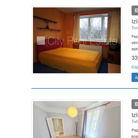
I
Iz
Tom
Fas
vērs
apku
33
Edg
A
I
Iz
Tal
Pag
kosm