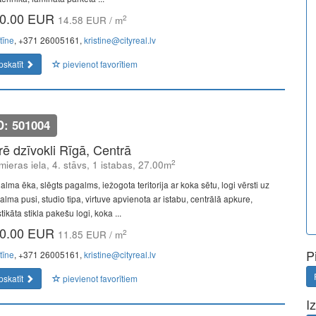
0.00 EUR
2
14.58 EUR / m
tīne
, +371 26005161,
kristine@cityreal.lv
pskatīt
pievienot favorītiem
D: 501004
īrē dzīvokli Rīgā, Centrā
2
mieras iela, 4. stāvs, 1 istabas, 27.00m
lma ēka, slēgts pagalms, iežogota teritorija ar koka sētu, logi vērsti uz
alma pusi, studio tipa, virtuve apvienota ar istabu, centrālā apkure,
tikāta stikla pakešu logi, koka ...
0.00 EUR
2
11.85 EUR / m
P
tīne
, +371 26005161,
kristine@cityreal.lv
pskatīt
pievienot favorītiem
I