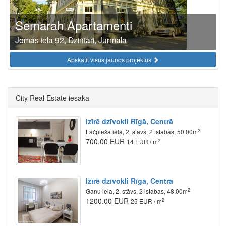
Semarah Apartamenti
Jomas iela 92, Dzintari, Jūrmala
Apskatīt visus jaunos projektus
City Real Estate iesaka
Izīrē dzīvokli Rīgā, Centrā
2
Lāčplēša iela, 2. stāvs, 2 istabas, 50.00m
700.00 EUR
2
14 EUR / m
Izīrē dzīvokli Rīgā, Centrā
2
Ganu iela, 2. stāvs, 2 istabas, 48.00m
1200.00 EUR
2
25 EUR / m