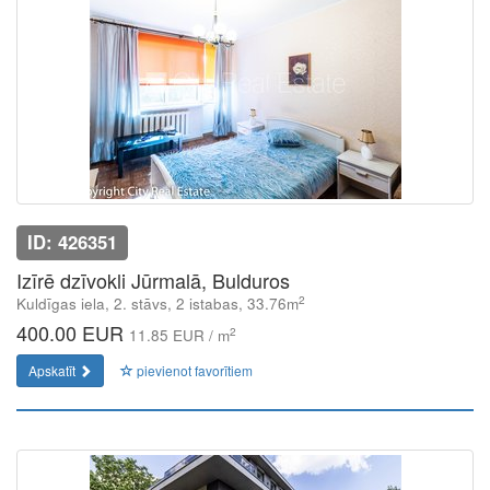
ID: 426351
Izīrē dzīvokli Jūrmalā, Bulduros
2
Kuldīgas iela, 2. stāvs, 2 istabas, 33.76m
400.00 EUR
2
11.85 EUR / m
Apskatīt
pievienot favorītiem