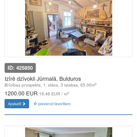
ID: 425850
Izīrē dzīvokli Jūrmalā, Bulduros
2
Brīvības prospekts, 1. stāvs, 3 istabas, 65.00m
1200.00 EUR
2
18.46 EUR / m
Apskatīt
pievienot favorītiem