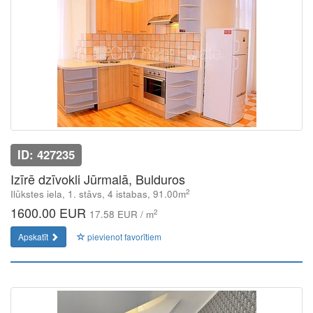
ID: 427235
Izīrē dzīvokli Jūrmalā, Bulduros
2
Ilūkstes iela, 1. stāvs, 4 istabas, 91.00m
1600.00 EUR
2
17.58 EUR / m
Apskatīt
pievienot favorītiem