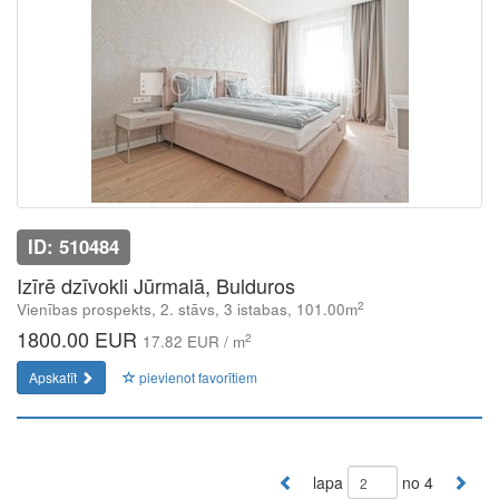
ID: 510484
Izīrē dzīvokli Jūrmalā, Bulduros
2
Vienības prospekts, 2. stāvs, 3 istabas, 101.00m
1800.00 EUR
2
17.82 EUR / m
Apskatīt
pievienot favorītiem
lapa
no 4