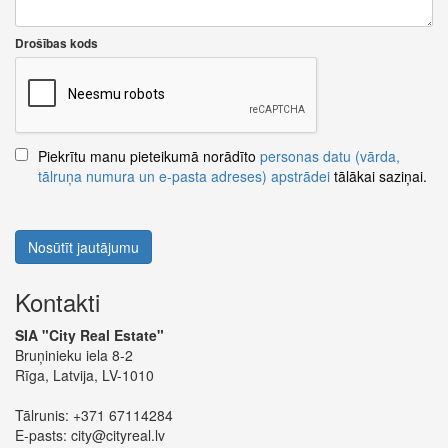
Drošības kods
Piekrītu manu pieteikumā norādīto
personas datu (vārda,
tālruņa numura un e-pasta adreses) apstrādei
tālākai saziņai.
Nosūtīt jautājumu
Kontakti
SIA "City Real Estate"
Bruņinieku iela 8-2
Rīga, Latvija, LV-1010
Tālrunis:
+371 67114284
E-pasts:
city@cityreal.lv