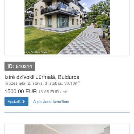
ID: 510314
Izīrē dzīvokli Jūrmalā, Bulduros
2
Krūzes iela, 2. stāvs, 3 istabas, 90.10m
1500.00 EUR
2
16.65 EUR / m
Apskatīt
pievienot favorītiem