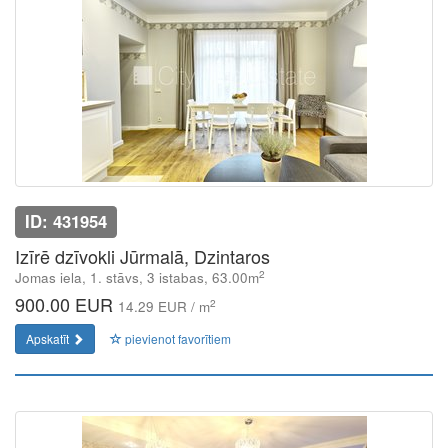
ID: 431954
Izīrē dzīvokli Jūrmalā, Dzintaros
2
Jomas iela, 1. stāvs, 3 istabas, 63.00m
900.00 EUR
2
14.29 EUR / m
Apskatīt
pievienot favorītiem