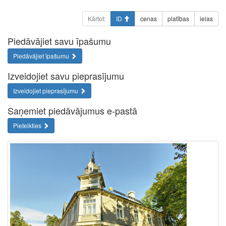
Kārtot:
ID
cenas
platības
ielas
Piedāvājiet savu īpašumu
Piedāvājiet īpašumu
Izveidojiet savu pieprasījumu
Izveidojiet pieprasījumu
Saņemiet piedāvājumus e-pastā
Pieteikties