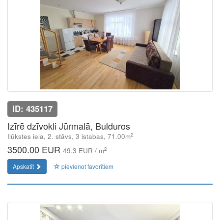
ID: 435117
Izīrē dzīvokli Jūrmalā, Bulduros
2
Ilūkstes iela, 2. stāvs, 3 istabas, 71.00m
3500.00 EUR
2
49.3 EUR / m
Apskatīt
pievienot favorītiem