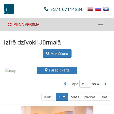
+371 67114284
PILNĀ VERSIJA
Toggle
navigati
Izīrē dzīvokli Jūrmalā
Meklēšana
Parādīt kartē
lapa
no 4
Kārtot:
ID
cenas
platības
ielas