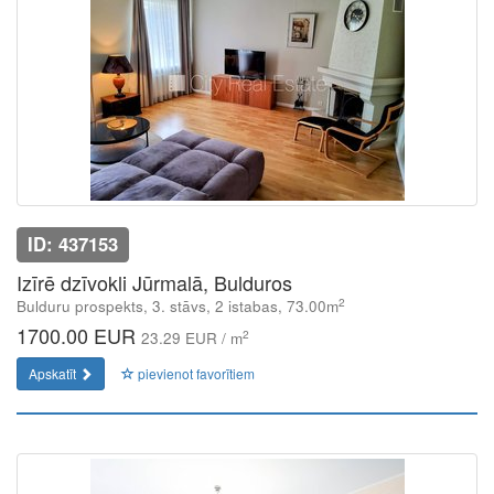
ID: 437153
Izīrē dzīvokli Jūrmalā, Bulduros
2
Bulduru prospekts, 3. stāvs, 2 istabas, 73.00m
1700.00 EUR
2
23.29 EUR / m
Apskatīt
pievienot favorītiem