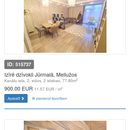
ID: 515737
Izīrē dzīvokli Jūrmalā, Mellužos
2
Kanālu iela, 2. stāvs, 2 istabas, 77.80m
900.00 EUR
2
11.57 EUR / m
Apskatīt
pievienot favorītiem