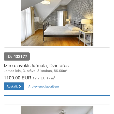
ID: 433177
Izīrē dzīvokli Jūrmalā, Dzintaros
2
Jomas iela, 3. stāvs, 3 istabas, 86.60m
1100.00 EUR
2
12.7 EUR / m
Apskatīt
pievienot favorītiem