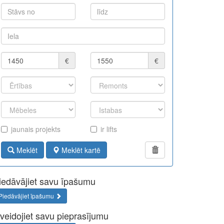
€
€
jaunais projekts
ir lifts
Meklēt
Meklēt kartē
iedāvājiet savu īpašumu
Piedāvājiet īpašumu
zveidojiet savu pieprasījumu