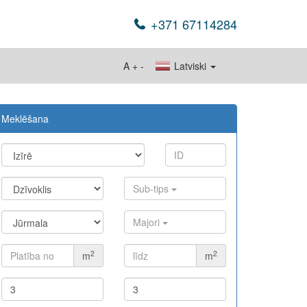
+371 67114284
A
+
-
Latviski
Meklēšana
Sub-tips
Majori
2
2
m
m