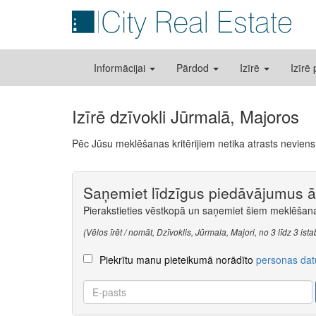
Informācijai
Pārdod
Izīrē
Izīrē
Izīrē dzīvokli Jūrmalā, Majoros
Pēc Jūsu meklēšanas kritērijiem netika atrasts nevie
Saņemiet līdzīgus piedāvājumus āt
Pierakstieties vēstkopā un saņemiet šiem meklēšanas
(Vēlos īrēt / nomāt, Dzīvoklis, Jūrmala, Majori, no 3 līdz 3 is
Piekrītu manu pieteikumā norādīto
personas dat
E-
pasts