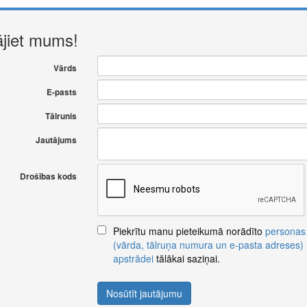
ājiet mums!
Vārds
E-pasts
Tālrunis
Jautājums
Drošības kods
Piekrītu manu pieteikumā norādīto
personas
(vārda, tālruņa numura un e-pasta adreses)
apstrādei
tālākai saziņai.
Nosūtīt jautājumu