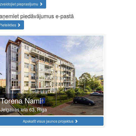
Izveidojiet pieprasījumu
aņemiet piedāvājumus e-pastā
Pieteikties
Torena Nami
Jelgavas iela 63, Rīga
Apskatīt visus jaunos projektus