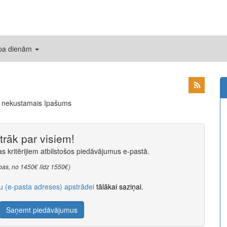
 pa dienām
ns nekustamais īpašums
rāk par visiem!
 kritērijiem atbilstošos piedāvājumus e-pastā.
tabas, no 1450€ līdz 1550€)
u (e-pasta adreses) apstrādei
tālākai saziņai.
Saņemt piedāvājumus