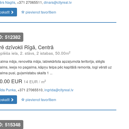
ārs Naglis
, +371 27065511,
dinars@cityreal.lv
pskatīt
pievienot favorītiem
D: 512382
īrē dzīvokli Rīgā, Centrā
2
plēša iela, 2. stāvs, 2 istabas, 50.00m
alma māja, renovēta māja, labiekārtota apzaļumota teritorija, slēgts
alms, ieeja no pagalma, kāpņu telpa pēc kapitālā remonta, logi vērsti uz
alma pusi, guļamistabu skaits 1 ...
0.00 EUR
2
14 EUR / m
rīda Punka
, +371 27065510,
ingrida@cityreal.lv
pskatīt
pievienot favorītiem
D: 515348