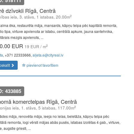
D: 518111
īrē dzīvokli Rīgā, Centrā
2
vības iela, 3. stāvs, 1 istabas, 20.00m
alma ēka, restaurēta māja, mansards, kāpņu telpa pēc kapitālā remonta,
io tipa, virtuve apvienota ar istabu, centrālā apkure, jauna santehnika,
tārais mezgls apvienots, ...
0.00 EUR
2
19 EUR / m
ta
, +371 22333666,
aljeta.e@cityreal.lv
pskatīt
pievienot favorītiem
D: 433885
nomā komerctelpas Rīgā, Centrā
2
onijas iela, 1. stāvs, 5 istabas, 117.00m
ādes māja, renovēta māja, ieeja no ielas, beletāža, kāpņu telpa pēc
tālā remonta, logi vērsti mājas abās pusēs, istabas izolētas 4 gab., virtuve,
e, augstie griesti, ...