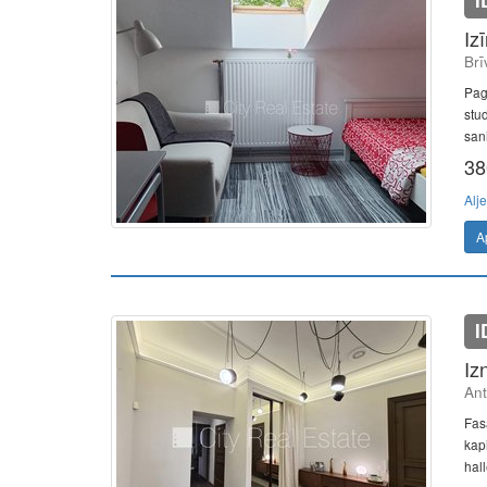
I
Iz
Brī
Pag
stud
sani
38
Alje
A
I
Iz
Ant
Fas
kapi
hall