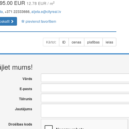
95.00 EUR
2
12.78 EUR / m
ta
, +371 22333666,
aljeta.e@cityreal.lv
pskatīt
pievienot favorītiem
Kārtot:
ID
cenas
platības
ielas
ājiet mums!
Vārds
E-pasts
Tālrunis
Jautājums
Drošības kods