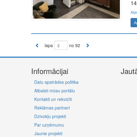
14
Alje
A
lapa
no 92
Informācijai
Jaut
Datu apstrādes politika
Atbalsti mūsu portālu
Kontakti un rekvizīti
Reklāmas partneri
Dzīvokļu projekti
Par uzņēmumu
Jaunie projekti