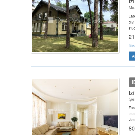
Iz
Maz
Labi
divi
stud
21
Din
A
I
Iz
Ģer
Fas
iel
vies
80