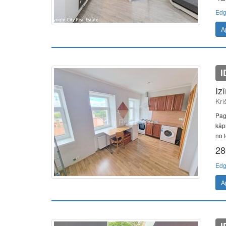
Edg
A
I
Iz
Kri
Pag
kāp
no l
28
Edg
A