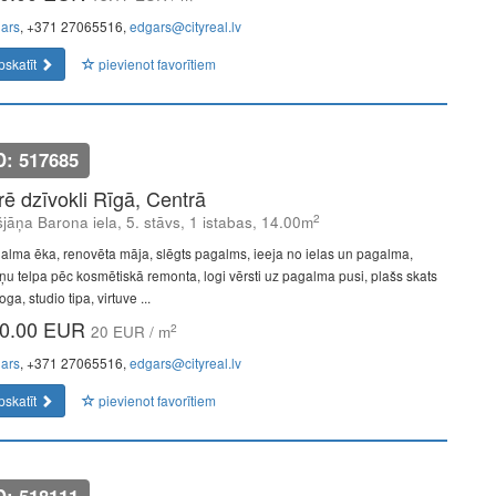
ars
, +371 27065516,
edgars@cityreal.lv
pskatīt
pievienot favorītiem
D: 517685
īrē dzīvokli Rīgā, Centrā
2
šjāņa Barona iela, 5. stāvs, 1 istabas, 14.00m
alma ēka, renovēta māja, slēgts pagalms, ieeja no ielas un pagalma,
ņu telpa pēc kosmētiskā remonta, logi vērsti uz pagalma pusi, plašs skats
oga, studio tipa, virtuve ...
0.00 EUR
2
20 EUR / m
ars
, +371 27065516,
edgars@cityreal.lv
pskatīt
pievienot favorītiem