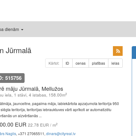
 pa dienām
n Jūrmalā
Kārtot:
ID
cenas
platības
ielas
D: 515756
īrē māju Jūrmalā, Mellužos
2
u iela, 1 stāvi, 4 istabas, 158.00m
vātmāja, jaunceltne, pagalma māja, labiekārtota apzaļumota teritorija 950
slēgta teritorija, teritorijas iebrauktuves vārti aprīkoti ar automatizētu
ēršanās un aizvēršanās ...
00.00 EUR
2
22.78 EUR / m
ārs Naglis
, +371 27065511,
dinars@cityreal.lv