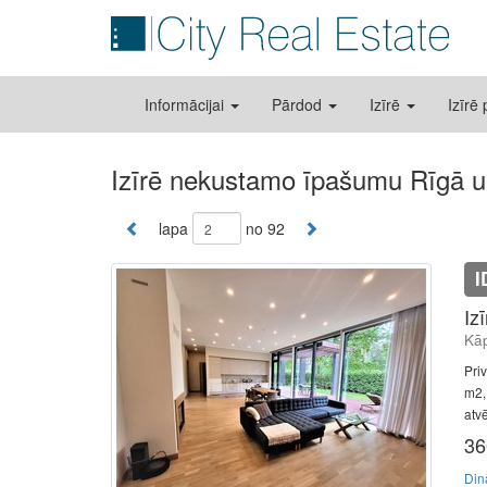
Informācijai
Pārdod
Izīrē
Izīrē
Izīrē nekustamo īpašumu Rīgā u
lapa
no 92
I
Iz
Kāp
Pri
m2, 
atv
36
Din