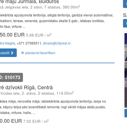
īrē māju Jūrmalā, Bulduros
2
ā Jelgavas iela, 2 stāvi, 7 istabas, 380.00m
S
ekārtota apzaļumota teritorija, slēgta teritorija, garāža vienai automašīnai,
 balkoni, terase, veranda, guļamistabu skaits 5 gab., istabas izolētas,
io tipa, virtuve ...
50.00 EUR
2
5.66 EUR / m
ārs Naglis
, +371 27065511,
dinars@cityreal.lv
pskatīt
pievienot favorītiem
D: 510173
īrē dzīvokli Rīgā, Centrā
2
trūdes iela, 2. stāvs, 2 istabas, 114.00m
ādes māja, renovēta māja, labiekārtota apzaļumota teritorija, ieeja no
as, kāpņu telpa pēc kosmētiskā remonta, logi vērsti mājas abās pusēs,
istaba, virtuve, halle, ...
0.00 EUR
2
7.02 EUR / m