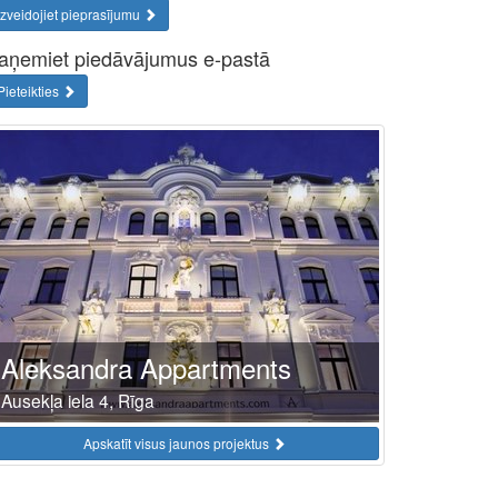
Izveidojiet pieprasījumu
aņemiet piedāvājumus e-pastā
Pieteikties
Aleksandra Appartments
Ausekļa iela 4, Rīga
Apskatīt visus jaunos projektus