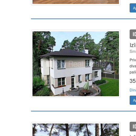
A
I
Iz
Smi
Pri
diva
pal
35
Din
A
I