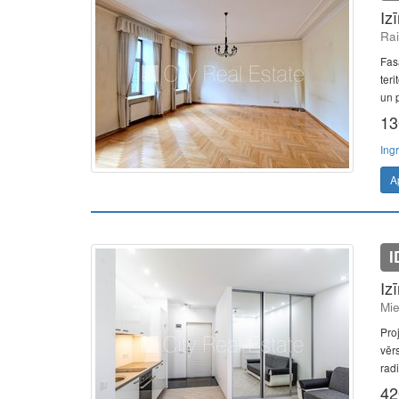
Iz
Rai
Fas
ter
un p
13
Ing
A
I
Iz
Mie
Pro
vērs
radi
42