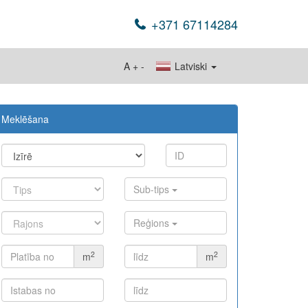
+371 67114284
A
+
-
Latviski
Meklēšana
Sub-tips
Reģions
2
2
m
m