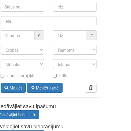
€
€
jaunais projekts
ir lifts
Meklēt
Meklēt kartē
iedāvājiet savu īpašumu
Piedāvājiet īpašumu
zveidojiet savu pieprasījumu