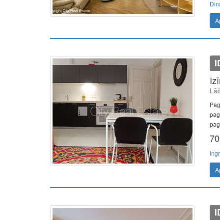
Din
A
I
Iz
Lāč
Pag
pag
pag
70
Ing
A
I