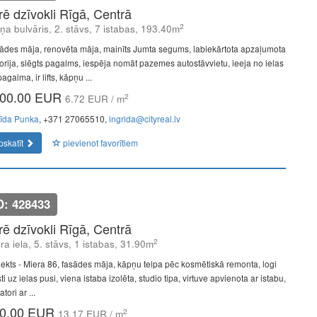
īrē dzīvokli Rīgā, Centrā
2
ņa bulvāris, 2. stāvs, 7 istabas, 193.40m
ādes māja, renovēta māja, mainīts Jumta segums, labiekārtota apzaļumota
itorija, slēgts pagalms, iespēja nomāt pazemes autostāvvietu, ieeja no ielas
agalma, ir lifts, kāpņu ...
00.00 EUR
2
6.72 EUR / m
rīda Punka
, +371 27065510,
ingrida@cityreal.lv
pskatīt
pievienot favorītiem
D: 428433
īrē dzīvokli Rīgā, Centrā
2
ra iela, 5. stāvs, 1 istabas, 31.90m
jekts - Miera 86, fasādes māja, kāpņu telpa pēc kosmētiskā remonta, logi
ti uz ielas pusi, viena istaba izolēta, studio tipa, virtuve apvienota ar istabu,
atori ar ...
0.00 EUR
2
13.17 EUR / m