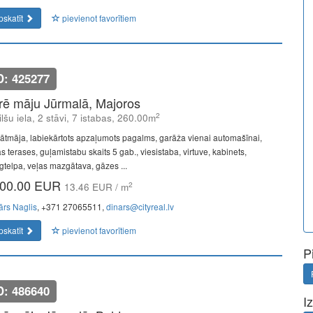
pskatīt
pievienot favorītiem
D: 425277
īrē māju Jūrmalā, Majoros
2
lšu iela, 2 stāvi, 7 istabas, 260.00m
vātmāja, labiekārtots apzaļumots pagalms, garāža vienai automašīnai,
s terases, guļamistabu skaits 5 gab., viesistaba, virtuve, kabinets,
īgtelpa, veļas mazgātava, gāzes ...
00.00 EUR
2
13.46 EUR / m
ārs Naglis
, +371 27065511,
dinars@cityreal.lv
pskatīt
pievienot favorītiem
P
D: 486640
I