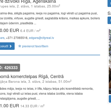
īrē dzīvokli Rīgā, Āgenskalnā
2
upes iela, 2. stāvs, 1 istabas, 25.00m
S
alma ēka, slēgts pagalms, ieeja no pagalma, logi vērsti uz pagalma pusi,
ba izolēta, virtuve, augstie griesti, saglabāta krāsns, malkas apkure, boilers
tajam ūdenim, plastikāta ...
0.00 EUR
2
6.4 EUR / m
ars
, +371 27065516,
edgars@cityreal.lv
pskatīt
pievienot favorītiem
D: 426333
nomā komerctelpas Rīgā, Centrā
2
šjāņa Barona iela, 3. stāvs, 2 istabas, 51.00m
ādes māja, ieeja no ielas, ir lifts, kāpņu telpa pēc kosmētiskā remonta,
ons, logi vērsti uz ielas pusi, viena istaba izolēta, viena istaba
staigājama, augstie griesti, ...
1.00 EUR
2
14.33 EUR / m