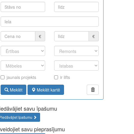
€
€
jaunais projekts
ir lifts
Meklēt
Meklēt kartē
iedāvājiet savu īpašumu
Piedāvājiet īpašumu
zveidojiet savu pieprasījumu