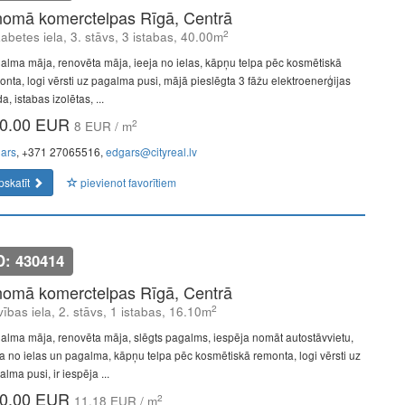
nomā komerctelpas Rīgā, Centrā
2
zabetes iela, 3. stāvs, 3 istabas, 40.00m
alma māja, renovēta māja, ieeja no ielas, kāpņu telpa pēc kosmētiskā
onta, logi vērsti uz pagalma pusi, mājā pieslēgta 3 fāžu elektroenerģijas
a, istabas izolētas, ...
0.00 EUR
2
8 EUR / m
ars
, +371 27065516,
edgars@cityreal.lv
pskatīt
pievienot favorītiem
D: 430414
nomā komerctelpas Rīgā, Centrā
2
vības iela, 2. stāvs, 1 istabas, 16.10m
alma māja, renovēta māja, slēgts pagalms, iespēja nomāt autostāvvietu,
ja no ielas un pagalma, kāpņu telpa pēc kosmētiskā remonta, logi vērsti uz
lma pusi, ir iespēja ...
0.00 EUR
2
11.18 EUR / m