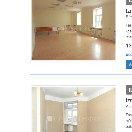
I
Iz
Eli
Fasā
kos
ista
13
Edg
A
I
Iz
Ale
Fas
māj
pake