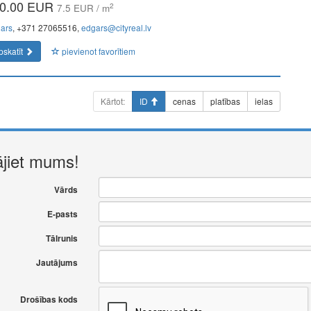
0.00 EUR
2
7.5 EUR / m
ars
, +371 27065516,
edgars@cityreal.lv
pskatīt
pievienot favorītiem
Kārtot:
ID
cenas
platības
ielas
ājiet mums!
Vārds
E-pasts
Tālrunis
Jautājums
Drošības kods