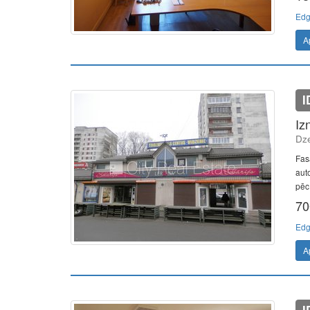
Edg
A
I
Iz
Dze
Fas
aut
pēc
70
Edg
A