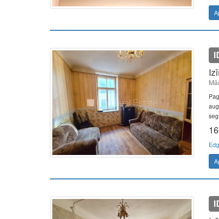
A
I
Iz
Mār
Paga
aug
seg
16
Edg
A
I