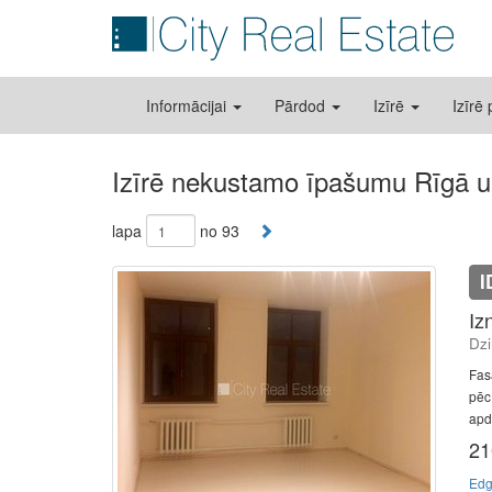
Informācijai
Pārdod
Izīrē
Izīrē
Izīrē nekustamo īpašumu Rīgā u
lapa
no 93
I
Iz
Dzi
Fas
pēc
apda
21
Edg