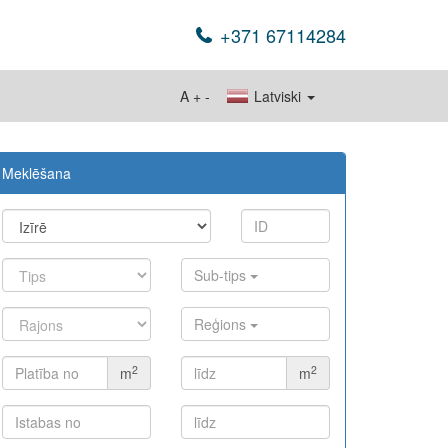
+371 67114284
A
+
-
Latviski
Meklēšana
Sub-tips
Reģions
2
2
m
m