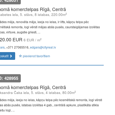
D: 428031
nomā komerctelpas Rīgā, Centrā
2
zabetes iela, 5. stāvs, 8 istabas, 220.00m
des māja, renovēta māja, ieeja no ielas, ir lifts, kāpņu telpa pēc
mētiskā remonta, logi vērsti mājas abās pusēs, caurstaigājamas izolētas
bas, virtuve, augstie griesti, ...
20.00 EUR
2
6 EUR / m
ars
, +371 27065516,
edgars@cityreal.lv
pskatīt
pievienot favorītiem
D: 428955
nomā komerctelpas Rīgā, Centrā
2
ksandra Čaka iela, 5. stāvs, 4 istabas, 80.00m
ādes māja, ieeja no ielas, kāpņu telpa pēc kosmētiskā remonta, logi vērsti
as abās pusēs, istabas izolētas 4 gab., centrālā apkure, plastikāta stikla
šu logi, ...