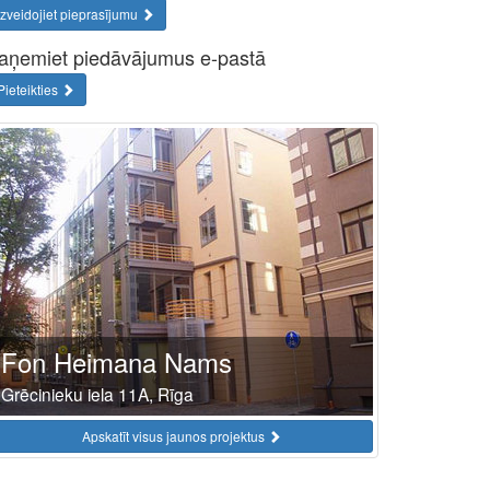
Izveidojiet pieprasījumu
aņemiet piedāvājumus e-pastā
Pieteikties
Fon Heimana Nams
Grēcinieku iela 11A, Rīga
Apskatīt visus jaunos projektus