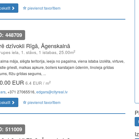
pskatīt
pievienot favorītiem
D: 448709
īrē dzīvokli Rīgā, Āgenskalnā
2
upes iela, 1. stāvs, 1 istabas, 25.00m
lma māja, slēgta teritorija, ieeja no pagalma, viena istaba izolēta, virtuve,
stie griesti, malkas apkure, boilers karstajam ūdenim, linoleja grīdas
ums, flīžu grīdas segums, ...
0.00 EUR
2
6.4 EUR / m
ars
, +371 27065516,
edgars@cityreal.lv
pskatīt
pievienot favorītiem
P
D: 511009
I