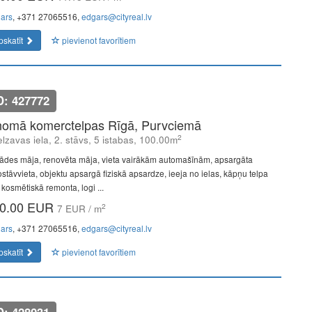
ars
, +371 27065516,
edgars@cityreal.lv
pskatīt
pievienot favorītiem
D: 427772
nomā komerctelpas Rīgā, Purvciemā
2
lzavas iela, 2. stāvs, 5 istabas, 100.00m
ādes māja, renovēta māja, vieta vairākām automašīnām, apsargāta
ostāvvieta, objektu apsargā fiziskā apsardze, ieeja no ielas, kāpņu telpa
 kosmētiskā remonta, logi ...
0.00 EUR
2
7 EUR / m
ars
, +371 27065516,
edgars@cityreal.lv
pskatīt
pievienot favorītiem