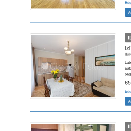
Edg
A
I
Iz
Ilū
Lab
aut
pag
65
Edg
A
I