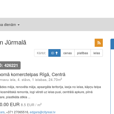
 pa dienām
n Jūrmalā
Kārtot:
ID
cenas
platības
ielas
D: 426221
nomā komerctelpas Rīgā, Centrā
2
rnavu iela, 4. stāvs, 1 istabas, 24.70m
ādes māja, renovēta māja, apsargāta teritorija, ieeja no ielas, kāpņu telpa
 kosmētiskā remonta, logi vērsti uz ielas pusi, centrālā apkure, pilnā
re, plastikāta stikla ...
0.00 EUR
2
8.5 EUR / m
ars
, +371 27065516,
edgars@cityreal.lv