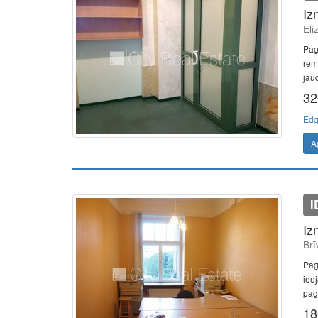
Iz
Eli
Pag
rem
jaud
32
Edg
A
I
Iz
Brī
Pag
iee
paga
18