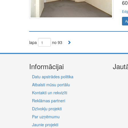
60
Edg
A
lapa
no 93
Informācijai
Jaut
Datu apstrādes politika
Atbalsti mūsu portālu
Kontakti un rekvizīti
Reklāmas partneri
Dzīvokļu projekti
Par uzņēmumu
Jaunie projekti