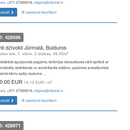
ars
, +371 27065516,
edgars@cityreal.lv
pskatīt
pievienot favorītiem
D: 429596
īrē dzīvokli Jūrmalā, Bulduros
2
kstes iela, 1. stāvs, 2 istabas, 46.00m
iekārtots apzaļumots pagalms, teritorijas iebrauktuves vārti aprīkoti ar
omatizētu atvēršanās un aizvēršanās sistēmu, pazemes autostāvvieta,
almā bērnu spēļu laukums, ...
0.00 EUR
2
14.13 EUR / m
ars
, +371 27065516,
edgars@cityreal.lv
pskatīt
pievienot favorītiem
D: 428971