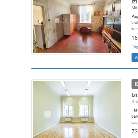
Iz
Mār
Pag
ista
kars
16
Edg
A
I
Iz
Kri
Fas
balk
caur
73