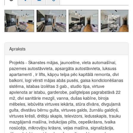
Apraksts
Projekts - Skanstes mājas, jaunceltne, vieta automašīnai,
pazemes autostāvvieta, apsargāta autostāvvieta, luksuss
apartamenti , ir lifts, kāpņu telpa pēc kapitālā remonta, divi
balkoni, logi vērsti mājas abās pusēs, gaisa kondicionēšanas
sistēma, istabas izolētas 3 gab., studio tipa, virtuve
apvienota ar istabu, garderobe, palīgtelpas pagrabstāvā 22
m2, divi sanitārie mezgli, vanna, dušas kabīne, biroja
mēbeles, iebūvēta virtuves iekārta, stūra dīvāns, divguļamā
gulta, divstāvu bērnu gulta, virtuves galds, žurnālu galdiņš,
virtuves krēsli, drēbju skapis, televizors, ledusskapis, trauku
mazgājamā mašīna, indukcijas plīts, cepeškrāsns, tvaika
nosūcējs, mikroviļņu krāsns, veļas mašīna, signalizācija,