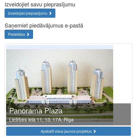
Izveidojiet savu pieprasījumu
Izveidojiet pieprasījumu
Saņemiet piedāvājumus e-pastā
Pieteikties
Panorama Plaza
Lielirbes iela 11, 13, 17A, Rīga
Apskatīt visus jaunos projektus