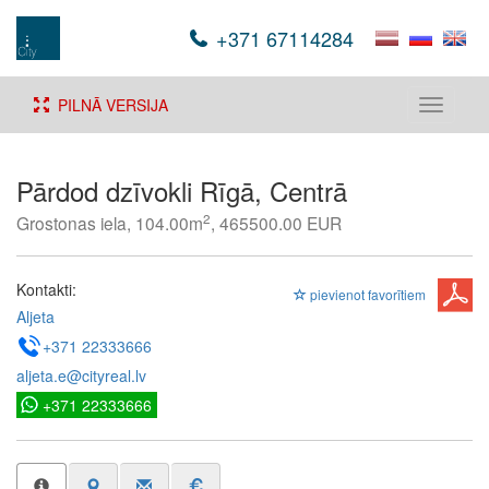
+371 67114284
PILNĀ VERSIJA
Toggle
navigati
Pārdod dzīvokli Rīgā, Centrā
2
Grostonas iela, 104.00m
, 465500.00 EUR
Kontakti:
pievienot favorītiem
Aljeta
+371 22333666
aljeta.e@cityreal.lv
+371 22333666