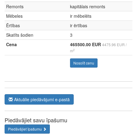
Remonts
kapitālais remonts
Mēbeles
ir mēbelēts
Ērtības
ir ērtības
Skatīts šodien
3
Cena
465500.00 EUR
4475.96 EUR /
2
m
Nosolīt cenu
Aktuālie piedāvājumi e-pastā
Piedāvājiet savu īpašumu
Piedāvājiet īpašumu