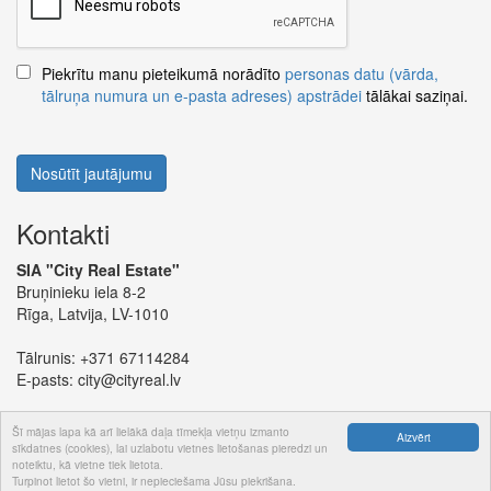
Piekrītu manu pieteikumā norādīto
personas datu (vārda,
tālruņa numura un e-pasta adreses) apstrādei
tālākai saziņai.
Nosūtīt jautājumu
Kontakti
SIA "City Real Estate"
Bruņinieku iela 8-2
Rīga, Latvija, LV-1010
Tālrunis:
+371 67114284
E-pasts:
city@cityreal.lv
Šī mājas lapa kā arī lielākā daļa tīmekļa vietņu izmanto
Aizvērt
sīkdatnes (cookies), lai uzlabotu vietnes lietošanas pieredzi un
noteiktu, kā vietne tiek lietota.
© 2024 SIA "City Real Estate"
Turpinot lietot šo vietni, ir nepieciešama Jūsu piekrišana.