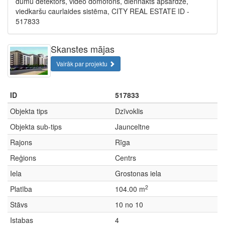
dūmu detektors, video domofons, diennakts apsardze,
viedkaršu caurlaides sistēma, CITY REAL ESTATE ID -
517833
Skanstes mājas
Vairāk par projektu
ID
517833
Objekta tips
Dzīvoklis
Objekta sub-tips
Jaunceltne
Rajons
Rīga
Reģions
Centrs
Iela
Grostonas iela
2
Platība
104.00 m
Stāvs
10 no 10
Istabas
4