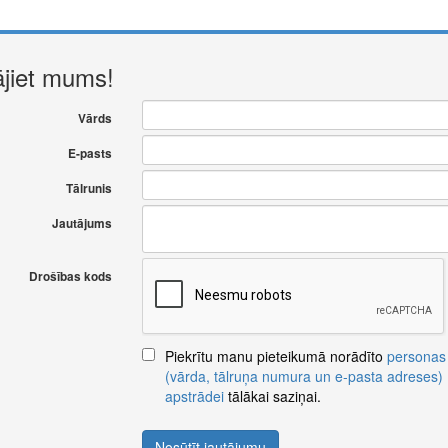
ājiet mums!
Vārds
E-pasts
Tālrunis
Jautājums
Drošības kods
Piekrītu manu pieteikumā norādīto
personas
(vārda, tālruņa numura un e-pasta adreses)
apstrādei
tālākai saziņai.
Nosūtīt jautājumu