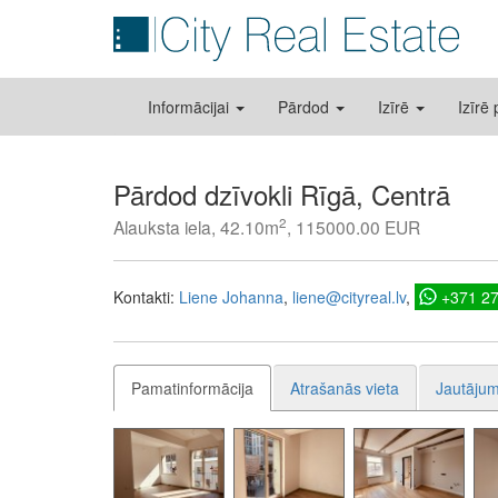
Informācijai
Pārdod
Izīrē
Izīrē
Pārdod dzīvokli Rīgā, Centrā
2
Alauksta iela, 42.10m
, 115000.00 EUR
Kontakti:
Liene Johanna
liene@cityreal.lv
+371 2
Pamatinformācija
Atrašanās vieta
Jautājum