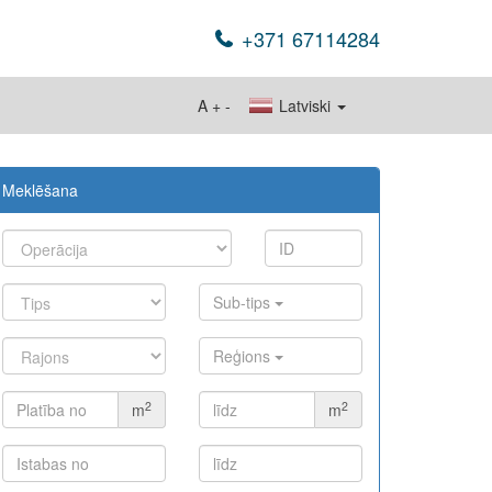
+371 67114284
A
+
-
Latviski
Meklēšana
Sub-tips
Reģions
2
2
m
m