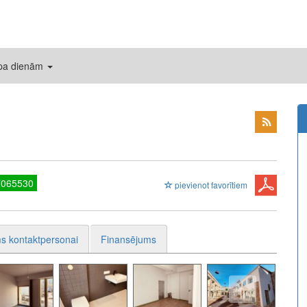
 pa dienām
7065530
pievienot favorītiem
s kontaktpersonai
Finansējums