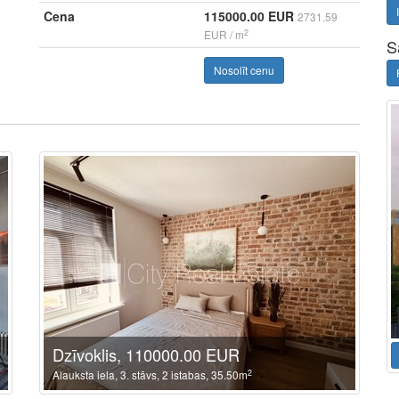
Cena
115000.00 EUR
2731.59
2
EUR / m
S
Nosolīt cenu
Dzīvoklis, 110000.00 EUR
2
Alauksta iela, 3. stāvs, 2 istabas, 35.50m