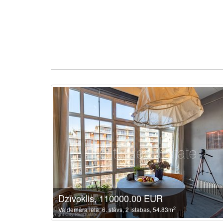
Dzīvoklis, 110000.00 EUR
2
Valdemāra iela, 6. stāvs, 2 istabas, 54.83m