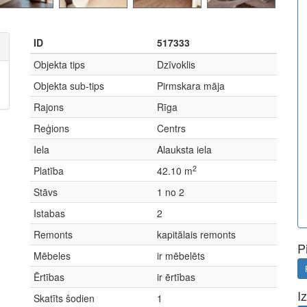
ID
517333
Objekta tips
Dzīvoklis
Objekta sub-tips
Pirmskara māja
Rajons
Rīga
Reģions
Centrs
Iela
Alauksta iela
2
Platība
42.10 m
Stāvs
1 no 2
Istabas
2
Remonts
kapitālais remonts
P
Mēbeles
ir mēbelēts
Ērtības
ir ērtības
I
Skatīts šodien
1