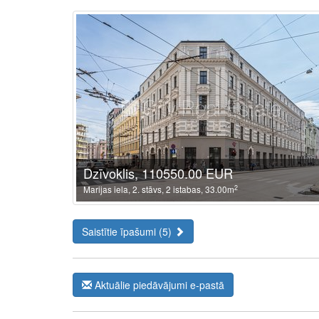
Dzīvoklis, 110550.00 EUR
2
Marijas iela, 2. stāvs, 2 istabas, 33.00m
Saistītie īpašumi (5)
Aktuālie piedāvājumi e-pastā