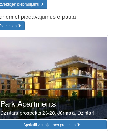
Izveidojiet pieprasījumu
aņemiet piedāvājumus e-pastā
Pieteikties
Park Apartments
Dzintaru prospekts 26/28, Jūrmala, Dzintari
Apskatīt visus jaunos projektus