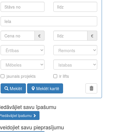
€
€
jaunais projekts
ir lifts
Meklēt
Meklēt kartē
iedāvājiet savu īpašumu
Piedāvājiet īpašumu
zveidojiet savu pieprasījumu