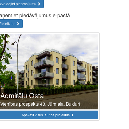
Izveidojiet pieprasījumu
aņemiet piedāvājumus e-pastā
Pieteikties
Admirāļu Osta
Vienības prospekts 43, Jūrmala, Bulduri
Apskatīt visus jaunos projektus