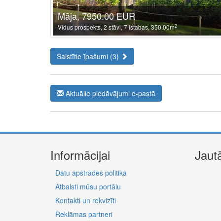
Māja, 7950.00 EUR
2
Vidus prospekts, 2 stāvi, 7 istabas, 350.00m
Saistītie īpašumi (3)
Aktuālie piedāvājumi e-pastā
Informācijai
Jaut
Datu apstrādes politika
Atbalsti mūsu portālu
Kontakti un rekvizīti
Reklāmas partneri