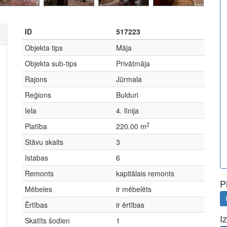
ID
517223
Objekta tips
Māja
Objekta sub-tips
Privātmāja
Rajons
Jūrmala
Reģions
Bulduri
Iela
4. līnija
2
Platība
220.00 m
Stāvu skaits
3
Istabas
6
Remonts
kapitālais remonts
P
Mēbeles
ir mēbelēts
Ērtības
ir ērtības
I
Skatīts šodien
1