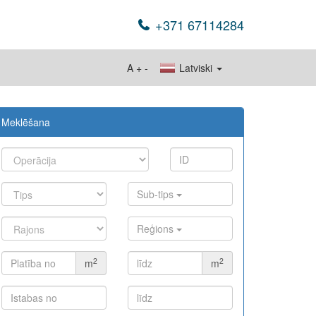
+371 67114284
A
+
-
Latviski
Meklēšana
Sub-tips
Reģions
2
2
m
m