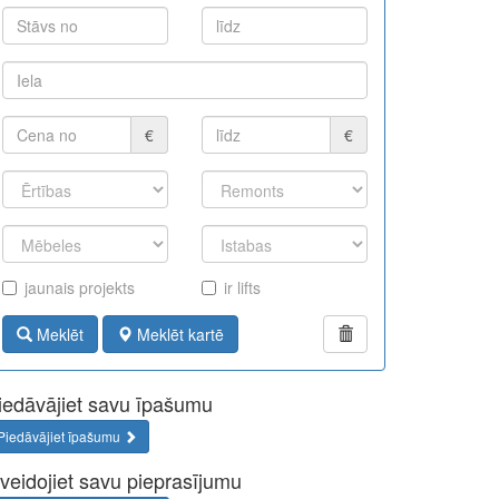
€
€
jaunais projekts
ir lifts
Meklēt
Meklēt kartē
iedāvājiet savu īpašumu
Piedāvājiet īpašumu
zveidojiet savu pieprasījumu