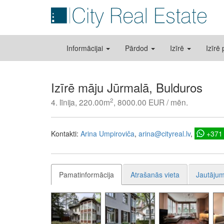
Informācijai
Pārdod
Izīrē
Izīrē
Izīrē māju Jūrmalā, Bulduros
2
4. līnija, 220.00m
, 8000.00 EUR / mēn.
Kontakti:
Arina Umpiroviča
arina@cityreal.lv
+371
Pamatinformācija
Atrašanās vieta
Jautājum