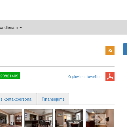
 pa dienām
 29821409
pievienot favorītiem
s kontaktpersonai
Finansējums