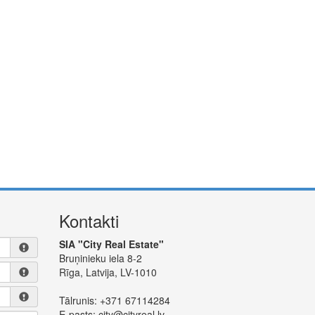
Kontakti
SIA "City Real Estate"
Bruņinieku iela 8-2
Rīga, Latvija, LV-1010
Tālrunis:
+371 67114284
E-pasts:
city@cityreal.lv