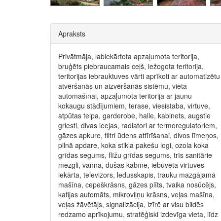
Apraksts
Privātmāja, labiekārtota apzaļumota teritorija,
bruģēts piebraucamais ceļš, iežogota teritorija,
teritorijas iebrauktuves vārti aprīkoti ar automatizētu
atvēršanās un aizvēršanās sistēmu, vieta
automašīnai, apzaļumota teritorija ar jaunu
kokaugu stādījumiem, terase, viesistaba, virtuve,
atpūtas telpa, garderobe, halle, kabinets, augstie
griesti, divas ieejas, radiatori ar termoregulatoriem,
gāzes apkure, filtri ūdens attīrīšanai, divos līmeņos,
pilnā apdare, koka stikla pakešu logi, ozola koka
grīdas segums, flīžu grīdas segums, trīs sanitārie
mezgli, vanna, dušas kabīne, iebūvēta virtuves
iekārta, televizors, ledusskapis, trauku mazgājamā
mašīna, cepeškrāsns, gāzes plīts, tvaika nosūcējs,
kafijas automāts, mikroviļņu krāsns, veļas mašīna,
veļas žāvētājs, signalizācija, izīrē ar visu bildēs
redzamo aprīkojumu, stratēģiski izdevīga vieta, līdz