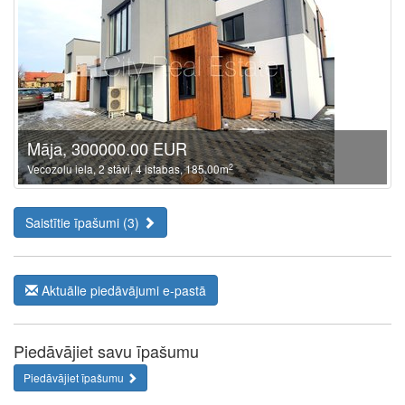
Māja, 300000.00 EUR
2
Vecozolu iela, 2 stāvi, 4 istabas, 185.00m
Saistītie īpašumi (3)
Aktuālie piedāvājumi e-pastā
Piedāvājiet savu īpašumu
Piedāvājiet īpašumu