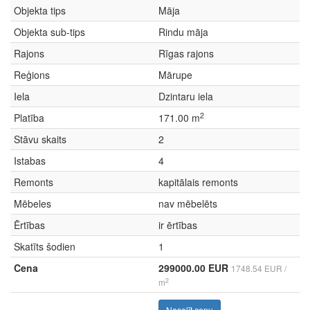
Objekta tips
Māja
Objekta sub-tips
Rindu māja
Rajons
Rīgas rajons
Reģions
Mārupe
Iela
Dzintaru iela
2
Platība
171.00 m
Stāvu skaits
2
Istabas
4
Remonts
kapitālais remonts
Mēbeles
nav mēbelēts
Ērtības
ir ērtības
Skatīts šodien
1
Cena
299000.00 EUR
1748.54 EUR /
2
m
Nosolīt cenu