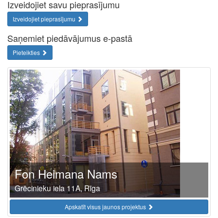
Izveidojiet savu pieprasījumu
Izveidojiet pieprasījumu
Saņemiet piedāvājumus e-pastā
Pieteikties
Fon Heimana Nams
Grēcinieku iela 11A, Rīga
Apskatīt visus jaunos projektus