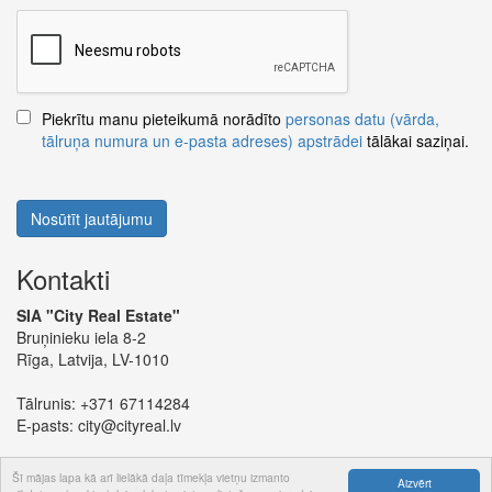
Piekrītu manu pieteikumā norādīto
personas datu (vārda,
tālruņa numura un e-pasta adreses) apstrādei
tālākai saziņai.
Nosūtīt jautājumu
Kontakti
SIA "City Real Estate"
Bruņinieku iela 8-2
Rīga, Latvija, LV-1010
Tālrunis:
+371 67114284
E-pasts:
city@cityreal.lv
Šī mājas lapa kā arī lielākā daļa tīmekļa vietņu izmanto
Aizvērt