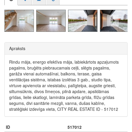
Apraksts
Rindu māja, energo efektīva māja, labiekārtots apzaļumots
pagalms, bruģēts piebraucamais ceļš, slēgts pagalms,
garāža vienai automašīnai, balkons, terase, gaisa
ventilācijas sistēma, istabas izolētas 3 gab., studio tipa,
virtuve apvienota ar viesistabu, palīgtelpa, augstie griesti,
siltumsūknis, divos līmeņos, pilnā apdare, apsildāmas
grīdas, lielie skatlogi, lamināta parketa grīda, flīžu grīdas
segums, divi sanitārie mezgli, vanna, dušas kabīne,
stratēģiski izdevīga vieta, CITY REAL ESTATE ID - 517012
ID
517012