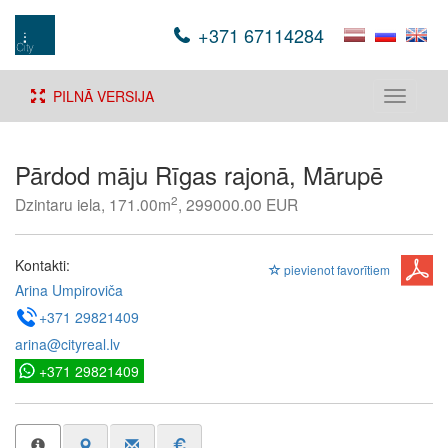
+371 67114284
PILNĀ VERSIJA
Toggle
navigati
Pārdod māju Rīgas rajonā, Mārupē
2
Dzintaru iela, 171.00m
, 299000.00 EUR
Kontakti:
pievienot favorītiem
Arina Umpiroviča
+371 29821409
arina@cityreal.lv
+371 29821409