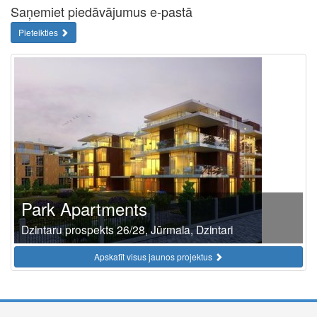
Saņemiet piedāvājumus e-pastā
Pieteikties
Park Apartments
Dzintaru prospekts 26/28, Jūrmala, Dzintari
Apskatīt visus jaunos projektus