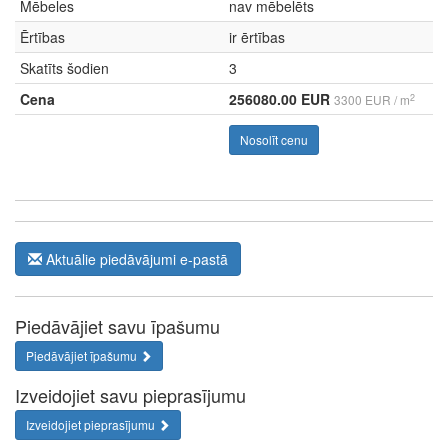
Mēbeles
nav mēbelēts
Ērtības
ir ērtības
Skatīts šodien
3
Cena
256080.00 EUR
2
3300 EUR / m
Nosolīt cenu
Aktuālie piedāvājumi e-pastā
Piedāvājiet savu īpašumu
Piedāvājiet īpašumu
Izveidojiet savu pieprasījumu
Izveidojiet pieprasījumu