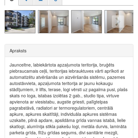
Apraksts
Jaunceltne, labiekārtota apzaļumota teritorija, bruģēts
piebraucamais ceļš, teritorijas iebrauktuves vārti aprīkoti ar
automatizētu atvēršanās un aizvēršanās sistēmu, pazemes
autostāvvieta, apzaļumota teritorija ar jaunu kokaugu
stādījumiem, ir lifts, terase, logi vērsti uz pagalma pusi, plašs
skats no loga, istabas izolētas 2 gab., studio tipa, virtuve
apvienota ar viesistabu, augstie griesti, palīgtelpas
pagrabstāvā, radiatori ar termoregulatoriem, centrālā
apkure, apkures skaitītāji, individuāla apkures sistēmas
uzskaite, pilnā apdare, apsildāma grīda vannas istabā, lielie
skatlogi, alumīnija stikla pakešu logi, metāla durvis, lamināta
parketa grīda, flīžu grīdas segums, divi sanitārie mezgli,