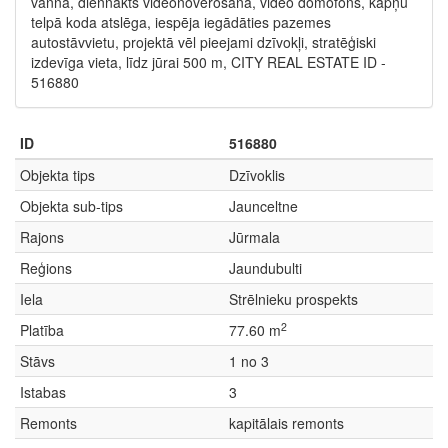
vanna, diennakts videonovērošana, video domofons, kāpņu
telpā koda atslēga, iespēja iegādāties pazemes
autostāvvietu, projektā vēl pieejami dzīvokļi, stratēģiski
izdevīga vieta, līdz jūrai 500 m, CITY REAL ESTATE ID -
516880
ID
516880
Objekta tips
Dzīvoklis
Objekta sub-tips
Jaunceltne
Rajons
Jūrmala
Reģions
Jaundubulti
Iela
Strēlnieku prospekts
2
Platība
77.60 m
Stāvs
1 no 3
Istabas
3
Remonts
kapitālais remonts