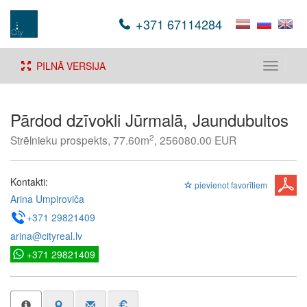
+371 67114284
PILNĀ VERSIJA
Toggle
navigati
Pārdod dzīvokli Jūrmalā, Jaundubultos
2
Strēlnieku prospekts, 77.60m
, 256080.00 EUR
Kontakti:
pievienot favorītiem
Arina Umpiroviča
+371 29821409
arina@cityreal.lv
+371 29821409