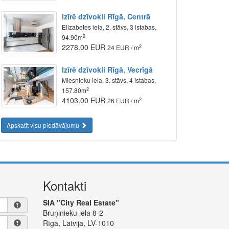
Izīrē dzīvokli Rīgā, Centrā
Elizabetes iela, 2. stāvs, 3 istabas,
2
94.90m
2278.00 EUR
2
24 EUR / m
Izīrē dzīvokli Rīgā, Vecrīgā
Miesnieku iela, 3. stāvs, 4 istabas,
2
157.80m
4103.00 EUR
2
26 EUR / m
Apskatīt visu piedāvājumu
Kontakti
SIA "City Real Estate"
Bruņinieku iela 8-2
Rīga, Latvija, LV-1010