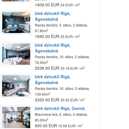
1409.00 EUR
2
24 EUR / m
Izīrē dzīvokli Rīgā,
Āgenskalnā
Raņķa dambis, 5. stāvs, 2 istabas,
2
67.80m
1695.00 EUR
2
25 EUR / m
Izīrē dzīvokli Rīgā,
Āgenskalnā
Raņķa dambis, 16. stāvs, 2 istabas,
2
76.50m
2538.00 EUR
2
33.18 EUR / m
Izīrē dzīvokli Rīgā,
Āgenskalnā
Raņķa dambis, 16. stāvs, 3 istabas,
2
109.40m
3320.00 EUR
2
30.35 EUR / m
Izīrē dzīvokli Rīgā, Centrā
Blaumaņa iela, 6. stāvs, 2 istabas,
2
85.00m
900.00 EUR
2
10.59 EUR / m