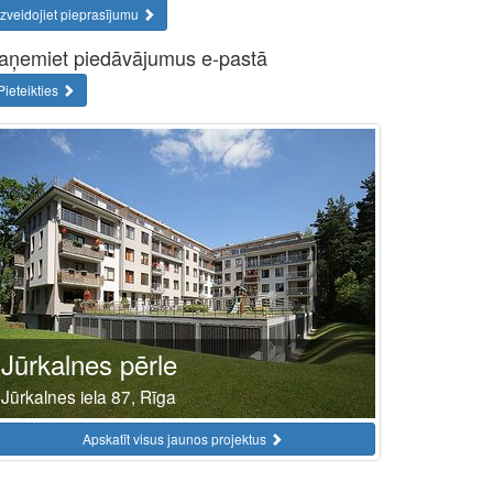
Izveidojiet pieprasījumu
aņemiet piedāvājumus e-pastā
Pieteikties
Jūrkalnes pērle
Jūrkalnes iela 87, Rīga
Apskatīt visus jaunos projektus