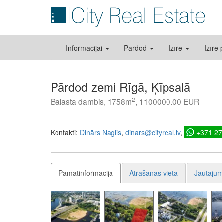
Informācijai
Pārdod
Izīrē
Izīrē
Pārdod zemi Rīgā, Ķīpsalā
2
Balasta dambis, 1758m
, 1100000.00 EUR
Kontakti:
Dinārs Naglis
dinars@cityreal.lv
+371 2
Pamatinformācija
Atrašanās vieta
Jautājum