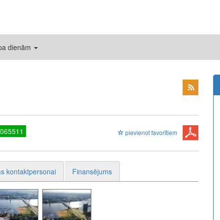
 pa dienām
7065511
pievienot favorītiem
s kontaktpersonai
Finansējums