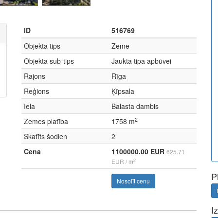
ID
516769
Objekta tips
Zeme
Objekta sub-tips
Jaukta tipa apbūvei
Rajons
Rīga
Reģions
Ķīpsala
Iela
Balasta dambis
2
Zemes platība
1758 m
Skatīts šodien
2
Cena
1100000.00 EUR
625.71
2
EUR / m
P
Nosolīt cenu
I