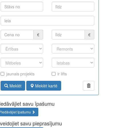
€
€
jaunais projekts
ir lifts
Meklēt
Meklēt kartē
iedāvājiet savu īpašumu
Piedāvājiet īpašumu
zveidojiet savu pieprasījumu