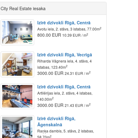
City Real Estate iesaka
Izīrē dzīvokli Rīgā, Centrā
2
Avotu iela, 2. stāvs, 3 istabas, 77.00m
800.00 EUR
2
10.39 EUR / m
Izīrē dzīvokli Rīgā, Vecrīgā
Riharda Vāgnera iela, 4. stāvs, 4
2
istabas, 123.40m
3000.00 EUR
2
24.31 EUR / m
Izīrē dzīvokli Rīgā, Centrā
Artilērijas iela, 2. stāvs, 4 istabas,
2
140.00m
3000.00 EUR
2
21.43 EUR / m
Izīrē dzīvokli Rīgā,
Āgenskalnā
Raņķa dambis, 5. stāvs, 2 istabas,
2
58.70m