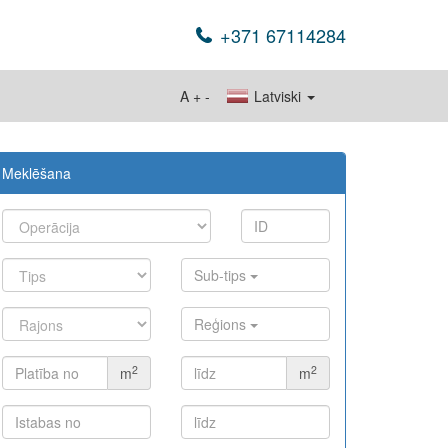
+371 67114284
A
+
-
Latviski
Meklēšana
Sub-tips
Reģions
2
2
m
m