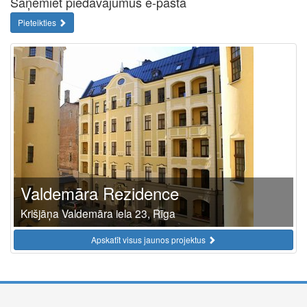
Saņemiet piedāvājumus e-pastā
Pieteikties
Valdemāra Rezidence
Krišjāņa Valdemāra iela 23, Rīga
Apskatīt visus jaunos projektus