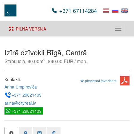
+371 67114284
PILNĀ VERSIJA
Toggle
navigati
Izīrē dzīvokli Rīgā, Centrā
2
Stabu iela, 60.00m
, 890.00 EUR / mēn.
Kontakti:
pievienot favorītiem
Arina Umpiroviča
+371 29821409
arina@cityreal.lv
+371 29821409