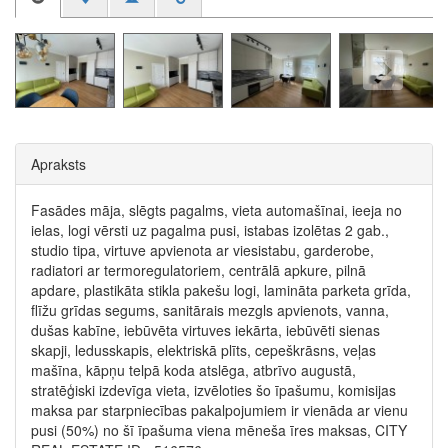
Apraksts
Fasādes māja, slēgts pagalms, vieta automašīnai, ieeja no
ielas, logi vērsti uz pagalma pusi, istabas izolētas 2 gab.,
studio tipa, virtuve apvienota ar viesistabu, garderobe,
radiatori ar termoregulatoriem, centrālā apkure, pilnā
apdare, plastikāta stikla pakešu logi, lamināta parketa grīda,
flīžu grīdas segums, sanitārais mezgls apvienots, vanna,
dušas kabīne, iebūvēta virtuves iekārta, iebūvēti sienas
skapji, ledusskapis, elektriskā plīts, cepeškrāsns, veļas
mašīna, kāpņu telpā koda atslēga, atbrīvo augustā,
stratēģiski izdevīga vieta, izvēloties šo īpašumu, komisijas
maksa par starpniecības pakalpojumiem ir vienāda ar vienu
pusi (50%) no šī īpašuma viena mēneša īres maksas, CITY