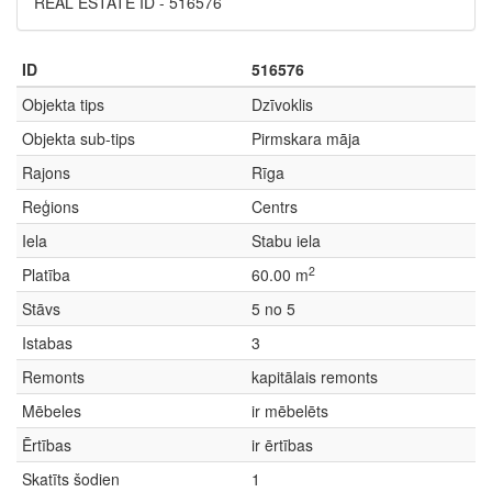
REAL ESTATE ID - 516576
ID
516576
Objekta tips
Dzīvoklis
Objekta sub-tips
Pirmskara māja
Rajons
Rīga
Reģions
Centrs
Iela
Stabu iela
2
Platība
60.00 m
Stāvs
5 no 5
Istabas
3
Remonts
kapitālais remonts
Mēbeles
ir mēbelēts
Ērtības
ir ērtības
Skatīts šodien
1