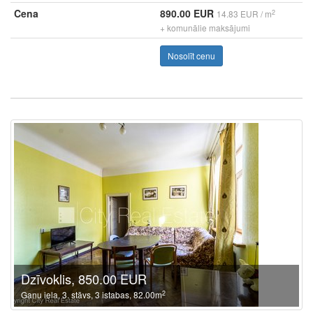
Cena
890.00 EUR
2
14.83 EUR / m
+ komunālie maksājumi
Nosolīt cenu
Dzīvoklis, 850.00 EUR
2
Ganu iela, 3. stāvs, 3 istabas, 82.00m