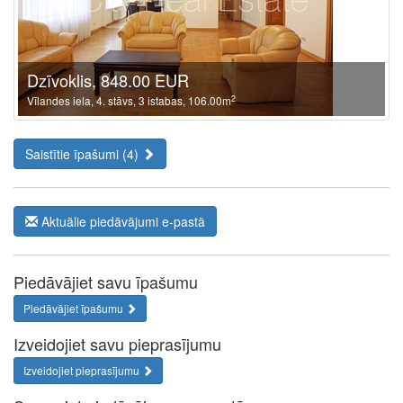
Dzīvoklis, 848.00 EUR
2
Vīlandes iela, 4. stāvs, 3 istabas, 106.00m
Saistītie īpašumi (4)
Aktuālie piedāvājumi e-pastā
Piedāvājiet savu īpašumu
Piedāvājiet īpašumu
Izveidojiet savu pieprasījumu
Izveidojiet pieprasījumu