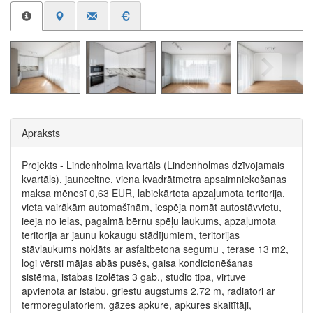
Apraksts
Projekts - Lindenholma kvartāls (Lindenholmas dzīvojamais
kvartāls), jaunceltne, viena kvadrātmetra apsaimniekošanas
maksa mēnesī 0,63 EUR, labiekārtota apzaļumota teritorija,
vieta vairākām automašīnām, iespēja nomāt autostāvvietu,
ieeja no ielas, pagalmā bērnu spēļu laukums, apzaļumota
teritorija ar jaunu kokaugu stādījumiem, teritorijas
stāvlaukums noklāts ar asfaltbetona segumu , terase 13 m2,
logi vērsti mājas abās pusēs, gaisa kondicionēšanas
sistēma, istabas izolētas 3 gab., studio tipa, virtuve
apvienota ar istabu, griestu augstums 2,72 m, radiatori ar
termoregulatoriem, gāzes apkure, apkures skaitītāji,