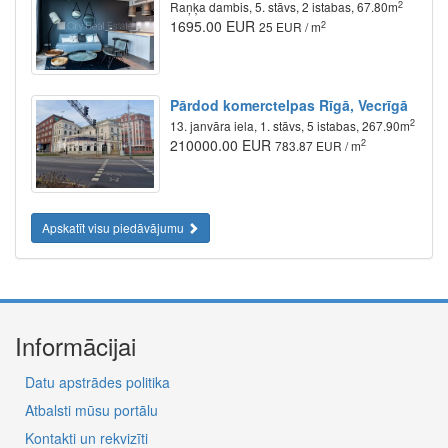
2
Raņķa dambis, 5. stāvs, 2 istabas, 67.80m
1695.00 EUR
2
25 EUR / m
Pārdod komerctelpas Rīgā, Vecrīgā
2
13. janvāra iela, 1. stāvs, 5 istabas, 267.90m
210000.00 EUR
2
783.87 EUR / m
Apskatīt visu piedāvājumu
Informācijai
Datu apstrādes politika
Atbalsti mūsu portālu
Kontakti un rekvizīti