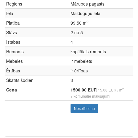
Reģions
Mārupes pagasts
Iela
Malduguņu iela
2
Platība
99.50 m
Stāvs
2 no 5
Istabas
4
Remonts
kapitālais remonts
Mēbeles
ir mēbelēts
Ērtības
ir ērtības
Skatīts šodien
3
Cena
1500.00 EUR
2
15.08 EUR / m
+ komunālie maksājumi
Nosolīt cenu