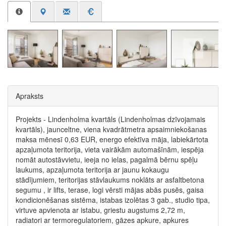
Apraksts
Projekts - Lindenholma kvartāls (Lindenholmas dzīvojamais
kvartāls), jaunceltne, viena kvadrātmetra apsaimniekošanas
maksa mēnesī 0,63 EUR, energo efektīva māja, labiekārtota
apzaļumota teritorija, vieta vairākām automašīnām, iespēja
nomāt autostāvvietu, ieeja no ielas, pagalmā bērnu spēļu
laukums, apzaļumota teritorija ar jaunu kokaugu
stādījumiem, teritorijas stāvlaukums noklāts ar asfaltbetona
segumu , ir lifts, terase, logi vērsti mājas abās pusēs, gaisa
kondicionēšanas sistēma, istabas izolētas 3 gab., studio tipa,
virtuve apvienota ar istabu, griestu augstums 2,72 m,
radiatori ar termoregulatoriem, gāzes apkure, apkures