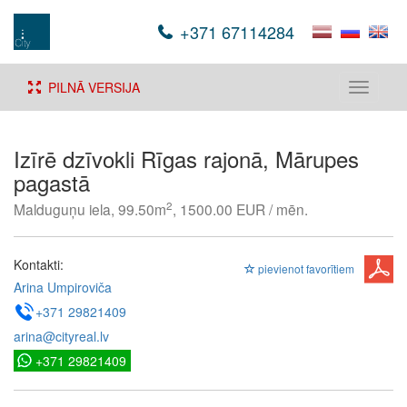
+371 67114284
PILNĀ VERSIJA
Toggle
navigati
Izīrē dzīvokli Rīgas rajonā, Mārupes
pagastā
2
Malduguņu iela, 99.50m
, 1500.00 EUR / mēn.
Kontakti:
pievienot favorītiem
Arina Umpiroviča
+371 29821409
arina@cityreal.lv
+371 29821409