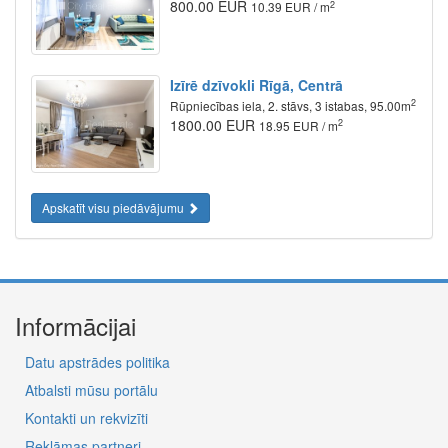
800.00 EUR
2
10.39 EUR / m
Izīrē dzīvokli Rīgā, Centrā
2
Rūpniecības iela, 2. stāvs, 3 istabas, 95.00m
1800.00 EUR
2
18.95 EUR / m
Apskatīt visu piedāvājumu
Informācijai
Datu apstrādes politika
Atbalsti mūsu portālu
Kontakti un rekvizīti
Reklāmas partneri