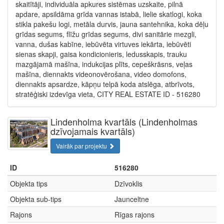
skaitītāji, individuāla apkures sistēmas uzskaite, pilnā
apdare, apsildāma grīda vannas istabā, lielie skatlogi, koka
stikla pakešu logi, metāla durvis, jauna santehnika, koka dēļu
grīdas segums, flīžu grīdas segums, divi sanitārie mezgli,
vanna, dušas kabīne, iebūvēta virtuves iekārta, iebūvēti
sienas skapji, gaisa kondicionieris, ledusskapis, trauku
mazgājamā mašīna, indukcijas plīts, cepeškrāsns, veļas
mašīna, diennakts videonovērošana, video domofons,
diennakts apsardze, kāpņu telpā koda atslēga, atbrīvots,
stratēģiski izdevīga vieta, CITY REAL ESTATE ID - 516280
Lindenholma kvartāls (Lindenholmas
dzīvojamais kvartāls)
Vairāk par projektu
ID
516280
Objekta tips
Dzīvoklis
Objekta sub-tips
Jaunceltne
Rajons
Rīgas rajons