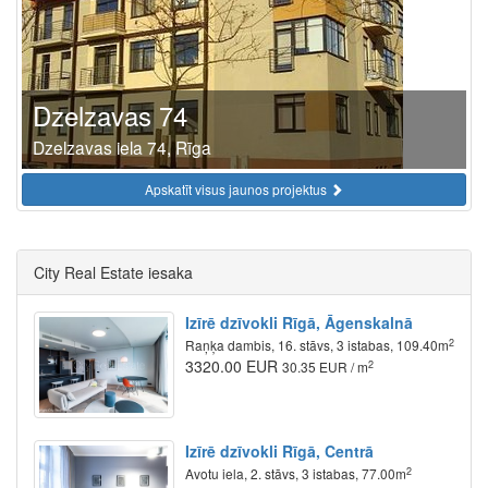
Dzelzavas 74
Dzelzavas iela 74, Rīga
Apskatīt visus jaunos projektus
City Real Estate iesaka
Izīrē dzīvokli Rīgā, Āgenskalnā
2
Raņķa dambis, 16. stāvs, 3 istabas, 109.40m
3320.00 EUR
2
30.35 EUR / m
Izīrē dzīvokli Rīgā, Centrā
2
Avotu iela, 2. stāvs, 3 istabas, 77.00m