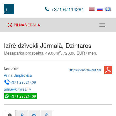
+371 67114284
PILNĀ VERSIJA
Toggle
navigati
Izīrē dzīvokli Jūrmalā, Dzintaros
2
Mežaparka prospekts, 49.00m
, 720.00 EUR / mēn.
Kontakti:
pievienot favorītiem
Arina Umpiroviča
+371 29821409
arina@cityreal.lv
+371 29821409