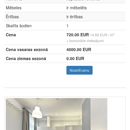
Mēbeles
ir mēbelēts
Ērtības
ir ērtības
Skatīts šodien
1
Cena
720.00 EUR
2
14.69 EUR / m
+ komunālie maksājumi
Cena vasaras sezonā
4000.00 EUR
Cena ziemas sezonā
0.00 EUR
Nosolīt cenu