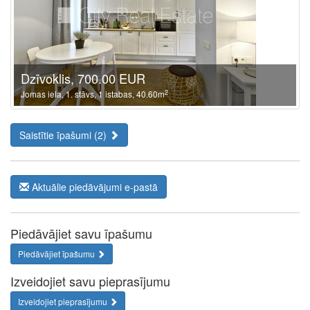
Dzīvoklis, 700.00 EUR
2
Jomas iela, 1. stāvs, 1 istabas, 40.60m
Saistītie īpašumi (2)
Aktuālie piedāvājumi e-pastā
Piedāvājiet savu īpašumu
Piedāvājiet īpašumu
Izveidojiet savu pieprasījumu
Izveidojiet pieprasījumu