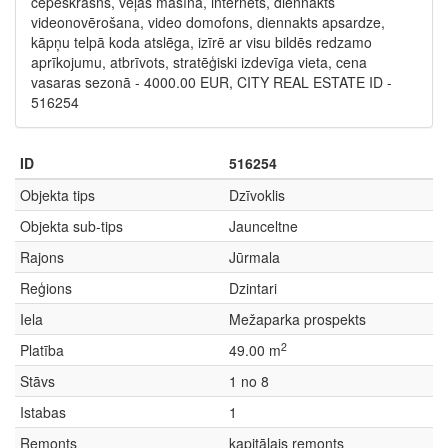
cepeškrāsns, veļas mašīna, internets, diennakts
videonovērošana, video domofons, diennakts apsardze,
kāpņu telpā koda atslēga, izīrē ar visu bildēs redzamo
aprīkojumu, atbrīvots, stratēģiski izdevīga vieta, cena
vasaras sezonā - 4000.00 EUR, CITY REAL ESTATE ID -
516254
ID
516254
Objekta tips
Dzīvoklis
Objekta sub-tips
Jaunceltne
Rajons
Jūrmala
Reģions
Dzintari
Iela
Mežaparka prospekts
2
Platība
49.00 m
Stāvs
1 no 8
Istabas
1
Remonts
kapitālais remonts