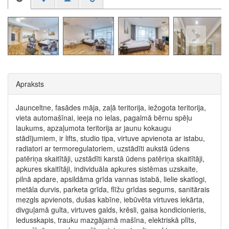
Apraksts
Jaunceltne, fasādes māja, zaļā teritorija, iežogota teritorija,
vieta automašīnai, ieeja no ielas, pagalmā bērnu spēļu
laukums, apzaļumota teritorija ar jaunu kokaugu
stādījumiem, ir lifts, studio tipa, virtuve apvienota ar istabu,
radiatori ar termoregulatoriem, uzstādīti aukstā ūdens
patēriņa skaitītāji, uzstādīti karstā ūdens patēriņa skaitītāji,
apkures skaitītāji, individuāla apkures sistēmas uzskaite,
pilnā apdare, apsildāma grīda vannas istabā, lielie skatlogi,
metāla durvis, parketa grīda, flīžu grīdas segums, sanitārais
mezgls apvienots, dušas kabīne, iebūvēta virtuves iekārta,
divguļamā gulta, virtuves galds, krēsli, gaisa kondicionieris,
ledusskapis, trauku mazgājamā mašīna, elektriskā plīts,