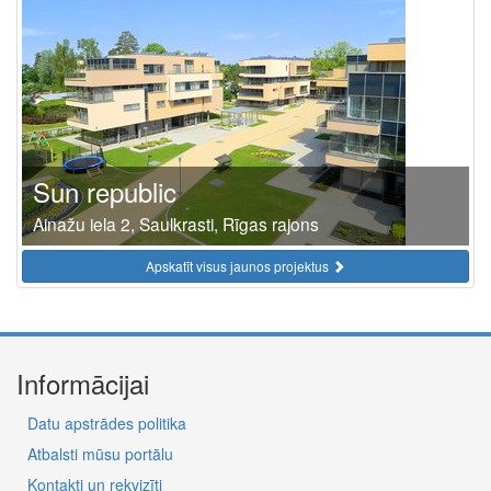
Sun republic
Ainažu iela 2, Saulkrasti, Rīgas rajons
Apskatīt visus jaunos projektus
Informācijai
Datu apstrādes politika
Atbalsti mūsu portālu
Kontakti un rekvizīti