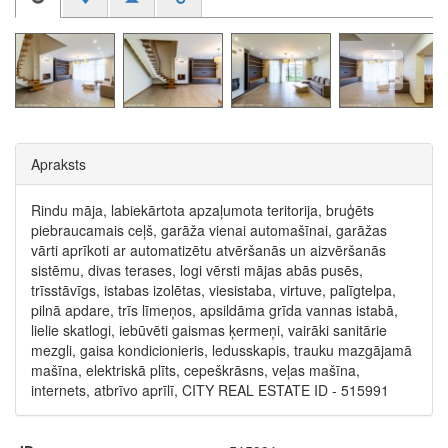
Apraksts
Rindu māja, labiekārtota apzaļumota teritorija, bruģēts
piebraucamais ceļš, garāža vienai automašīnai, garāžas
vārti aprīkoti ar automatizētu atvēršanās un aizvēršanās
sistēmu, divas terases, logi vērsti mājas abās pusēs,
trīsstāvīgs, istabas izolētas, viesistaba, virtuve, palīgtelpa,
pilnā apdare, trīs līmeņos, apsildāma grīda vannas istabā,
lielie skatlogi, iebūvēti gaismas ķermeņi, vairāki sanitārie
mezgli, gaisa kondicionieris, ledusskapis, trauku mazgājamā
mašīna, elektriskā plīts, cepeškrāsns, veļas mašīna,
internets, atbrīvo aprīlī, CITY REAL ESTATE ID - 515991