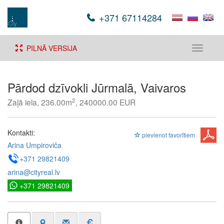
+371 67114284
PILNĀ VERSIJA
Toggle
navigati
Pārdod dzīvokli Jūrmalā, Vaivaros
2
Zaļā iela, 236.00m
, 240000.00 EUR
Kontakti:
pievienot favorītiem
Arina Umpiroviča
+371 29821409
arina@cityreal.lv
+371 29821409