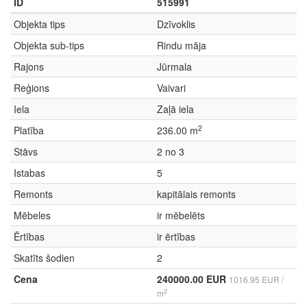
ID
515991
Objekta tips
Dzīvoklis
Objekta sub-tips
Rindu māja
Rajons
Jūrmala
Reģions
Vaivari
Iela
Zaļā iela
2
Platība
236.00 m
Stāvs
2 no 3
Istabas
5
Remonts
kapitālais remonts
Mēbeles
ir mēbelēts
Ērtības
ir ērtības
Skatīts šodien
2
Cena
240000.00 EUR
1016.95 EUR /
2
m