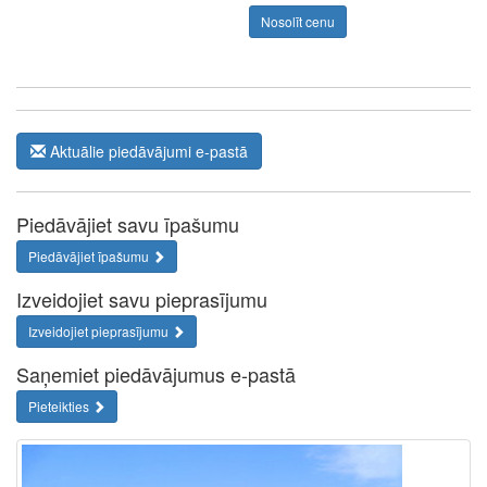
Nosolīt cenu
Aktuālie piedāvājumi e-pastā
Piedāvājiet savu īpašumu
Piedāvājiet īpašumu
Izveidojiet savu pieprasījumu
Izveidojiet pieprasījumu
Saņemiet piedāvājumus e-pastā
Pieteikties