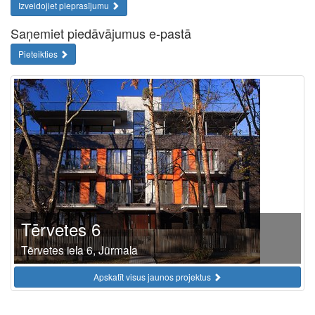
Izveidojiet pieprasījumu
Saņemiet piedāvājumus e-pastā
Pieteikties
Tērvetes 6
Tērvetes iela 6, Jūrmala
Apskatīt visus jaunos projektus