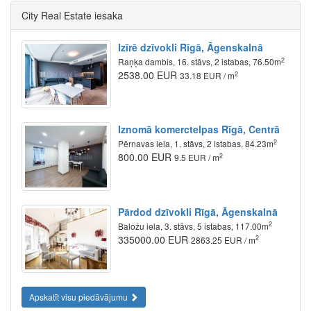
City Real Estate iesaka
Izīrē dzīvokli Rīgā, Āgenskalnā
2
Raņķa dambis, 16. stāvs, 2 istabas, 76.50m
2538.00 EUR
2
33.18 EUR / m
Iznomā komerctelpas Rīgā, Centrā
2
Pērnavas iela, 1. stāvs, 2 istabas, 84.23m
800.00 EUR
2
9.5 EUR / m
Pārdod dzīvokli Rīgā, Āgenskalnā
2
Baložu iela, 3. stāvs, 5 istabas, 117.00m
335000.00 EUR
2
2863.25 EUR / m
Apskatīt visu piedāvājumu