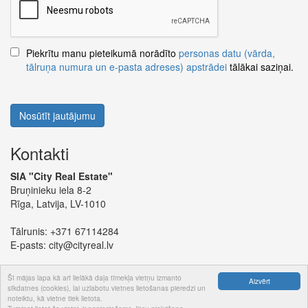
Piekrītu manu pieteikumā norādīto
personas datu (vārda,
tālruņa numura un e-pasta adreses) apstrādei
tālākai saziņai.
Nosūtīt jautājumu
Kontakti
SIA "City Real Estate"
Bruņinieku iela 8-2
Rīga, Latvija, LV-1010
Tālrunis:
+371 67114284
E-pasts:
city@cityreal.lv
Šī mājas lapa kā arī lielākā daļa tīmekļa vietņu izmanto
Aizvērt
sīkdatnes (cookies), lai uzlabotu vietnes lietošanas pieredzi un
noteiktu, kā vietne tiek lietota.
© 2024 SIA "City Real Estate"