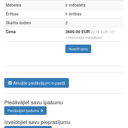
Mēbeles
ir mēbelēts
Ērtības
ir ērtības
Skatīts šodien
2
Cena
3600.00 EUR
2
22.78 EUR / m
+ komunālie maksājumi
Nosolīt cenu
Aktuālie piedāvājumi e-pastā
Piedāvājiet savu īpašumu
Piedāvājiet īpašumu
Izveidojiet savu pieprasījumu