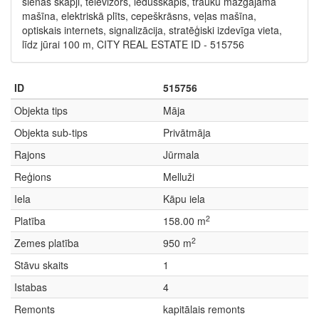
sienas skapji, televizors, ledusskapis, trauku mazgājamā
mašīna, elektriskā plīts, cepeškrāsns, veļas mašīna,
optiskais internets, signalizācija, stratēģiski izdevīga vieta,
līdz jūrai 100 m, CITY REAL ESTATE ID - 515756
ID
515756
Objekta tips
Māja
Objekta sub-tips
Privātmāja
Rajons
Jūrmala
Reģions
Melluži
Iela
Kāpu iela
2
Platība
158.00 m
2
Zemes platība
950 m
Stāvu skaits
1
Istabas
4
Remonts
kapitālais remonts