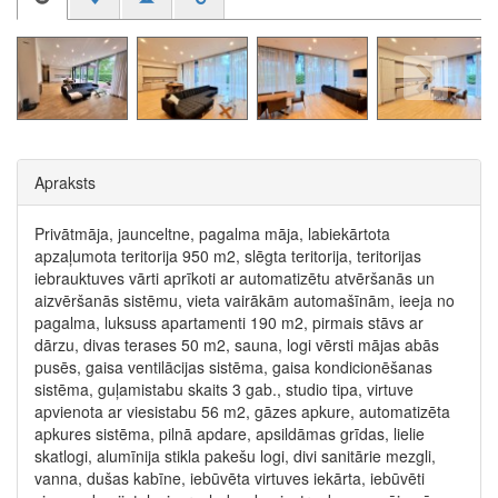
Apraksts
Privātmāja, jaunceltne, pagalma māja, labiekārtota
apzaļumota teritorija 950 m2, slēgta teritorija, teritorijas
iebrauktuves vārti aprīkoti ar automatizētu atvēršanās un
aizvēršanās sistēmu, vieta vairākām automašīnām, ieeja no
pagalma, luksuss apartamenti 190 m2, pirmais stāvs ar
dārzu, divas terases 50 m2, sauna, logi vērsti mājas abās
pusēs, gaisa ventilācijas sistēma, gaisa kondicionēšanas
sistēma, guļamistabu skaits 3 gab., studio tipa, virtuve
apvienota ar viesistabu 56 m2, gāzes apkure, automatizēta
apkures sistēma, pilnā apdare, apsildāmas grīdas, lielie
skatlogi, alumīnija stikla pakešu logi, divi sanitārie mezgli,
vanna, dušas kabīne, iebūvēta virtuves iekārta, iebūvēti