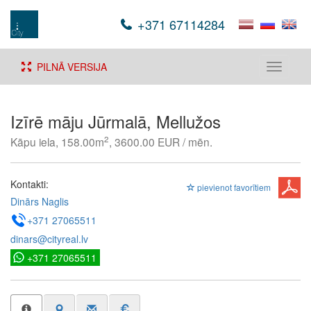
+371 67114284
PILNĀ VERSIJA
Toggle
navigati
Izīrē māju Jūrmalā, Mellužos
2
Kāpu iela, 158.00m
, 3600.00 EUR / mēn.
Kontakti:
pievienot favorītiem
Dinārs Naglis
+371 27065511
dinars@cityreal.lv
+371 27065511