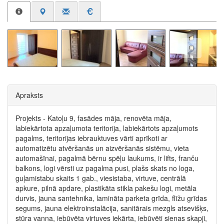
Apraksts
Projekts - Katoļu 9, fasādes māja, renovēta māja,
labiekārtota apzaļumota teritorija, labiekārtots apzaļumots
pagalms, teritorijas iebrauktuves vārti aprīkoti ar
automatizētu atvēršanās un aizvēršanās sistēmu, vieta
automašīnai, pagalmā bērnu spēļu laukums, ir lifts, franču
balkons, logi vērsti uz pagalma pusi, plašs skats no loga,
guļamistabu skaits 1 gab., viesistaba, virtuve, centrālā
apkure, pilnā apdare, plastikāta stikla pakešu logi, metāla
durvis, jauna santehnika, lamināta parketa grīda, flīžu grīdas
segums, jauna elektroinstalācija, sanitārais mezgls atsevišķs,
stūra vanna, iebūvēta virtuves iekārta, iebūvēti sienas skapji,