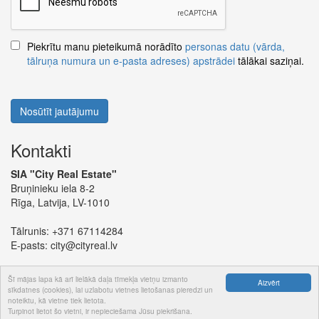
Piekrītu manu pieteikumā norādīto
personas datu (vārda,
tālruņa numura un e-pasta adreses) apstrādei
tālākai saziņai.
Nosūtīt jautājumu
Kontakti
SIA "City Real Estate"
Bruņinieku iela 8-2
Rīga, Latvija, LV-1010
Tālrunis:
+371 67114284
E-pasts:
city@cityreal.lv
Šī mājas lapa kā arī lielākā daļa tīmekļa vietņu izmanto
Aizvērt
sīkdatnes (cookies), lai uzlabotu vietnes lietošanas pieredzi un
noteiktu, kā vietne tiek lietota.
© 2024 SIA "City Real Estate"
Turpinot lietot šo vietni, ir nepieciešama Jūsu piekrišana.