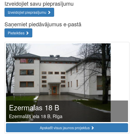
Izveidojiet savu pieprasījumu
Izveidojiet pieprasījumu
Saņemiet piedāvājumus e-pastā
Pieteikties
Ezermalas 18 B
Ezermalas iela 18 B, Rīga
Apskatīt visus jaunos projektus