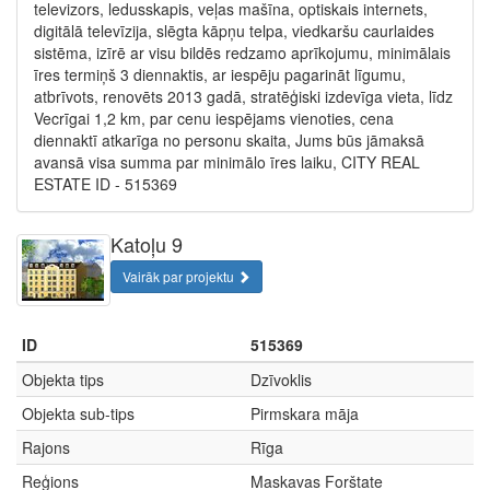
televizors, ledusskapis, veļas mašīna, optiskais internets,
digitālā televīzija, slēgta kāpņu telpa, viedkaršu caurlaides
sistēma, izīrē ar visu bildēs redzamo aprīkojumu, minimālais
īres termiņš 3 diennaktis, ar iespēju pagarināt līgumu,
atbrīvots, renovēts 2013 gadā, stratēģiski izdevīga vieta, līdz
Vecrīgai 1,2 km, par cenu iespējams vienoties, cena
diennaktī atkarīga no personu skaita, Jums būs jāmaksā
avansā visa summa par minimālo īres laiku, CITY REAL
ESTATE ID - 515369
Katoļu 9
Vairāk par projektu
ID
515369
Objekta tips
Dzīvoklis
Objekta sub-tips
Pirmskara māja
Rajons
Rīga
Reģions
Maskavas Forštate