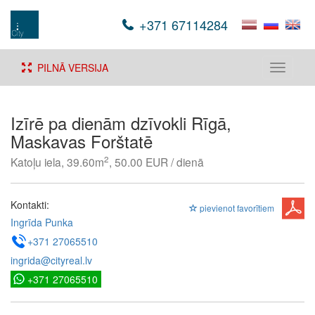
+371 67114284
PILNĀ VERSIJA
Toggle
navigati
Izīrē pa dienām dzīvokli Rīgā,
Maskavas Forštatē
2
Katoļu iela, 39.60m
, 50.00 EUR / dienā
Kontakti:
pievienot favorītiem
Ingrīda Punka
+371 27065510
ingrida@cityreal.lv
+371 27065510