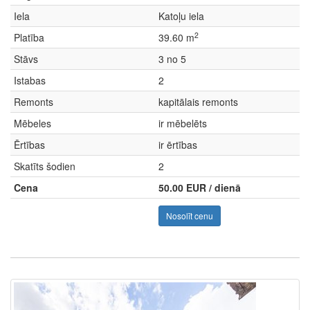
Iela
Katoļu iela
2
Platība
39.60 m
Stāvs
3 no 5
Istabas
2
Remonts
kapitālais remonts
Mēbeles
ir mēbelēts
Ērtības
ir ērtības
Skatīts šodien
2
Cena
50.00 EUR / dienā
Nosolīt cenu