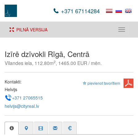
+371 67114284
PILNĀ VERSIJA
Toggle
navigati
Izīrē dzīvokli Rīgā, Centrā
2
Vīlandes iela, 112.80m
, 1465.00 EUR / mēn.
Kontakti:
pievienot favorītiem
Helvijs
+371 27065515
helvijs@cityreal.lv