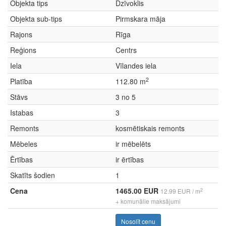
Objekta tips
Dzīvoklis
Objekta sub-tips
Pirmskara māja
Rajons
Rīga
Reģions
Centrs
Iela
Vīlandes iela
2
Platība
112.80 m
Stāvs
3 no 5
Istabas
3
Remonts
kosmētiskais remonts
Mēbeles
ir mēbelēts
Ērtības
ir ērtības
Skatīts šodien
1
Cena
1465.00 EUR
2
12.99 EUR / m
+ komunālie maksājumi
Nosolīt cenu