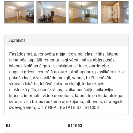
Apraksts
Fasādes māja, renovēta māja, ieeja no ielas, ir lifts, kāpņu
telpa pēc kapitālā remonta, logi vērsti mājas abās pusēs,
istabas izolētas 2 gab., viesistaba, virtuve, garderobe,
augstie griesti, centrālā apkure, pilnā apdare, plastikāta stikla
pakešu logi, divi sanitārie mezgli, vanna, bidē, iebūvēta
virtuves iekārta, iebūvēti sienas skapji, ledusskapis,
elektriskā plīts, cepeškrāsns, tvaika nosūcējs, mikroviļņu
krāsns, internets, video domofons, kāpņu telpā koda atslēga,
izīrē ar visu bildēs redzamo aprīkojumu, atbrīvots, stratēģiski
izdevīga vieta, CITY REAL ESTATE ID - 511053
ID
511053