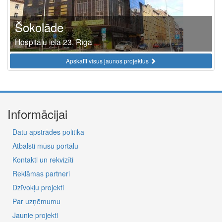
Šokolāde
Hospitāļu iela 23, Rīga
Apskatīt visus jaunos projektus
Informācijai
Datu apstrādes politika
Atbalsti mūsu portālu
Kontakti un rekvizīti
Reklāmas partneri
Dzīvokļu projekti
Par uzņēmumu
Jaunie projekti