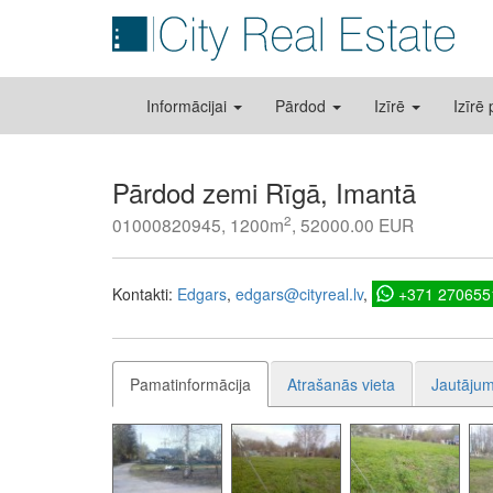
Informācijai
Pārdod
Izīrē
Izīrē
Pārdod zemi Rīgā, Imantā
2
01000820945, 1200m
, 52000.00 EUR
Kontakti:
Edgars
edgars@cityreal.lv
+371 270655
Pamatinformācija
Atrašanās vieta
Jautājum