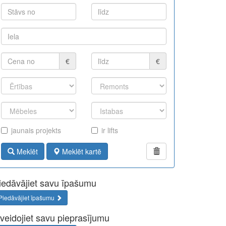
€
€
jaunais projekts
ir lifts
Meklēt
Meklēt kartē
iedāvājiet savu īpašumu
Piedāvājiet īpašumu
zveidojiet savu pieprasījumu