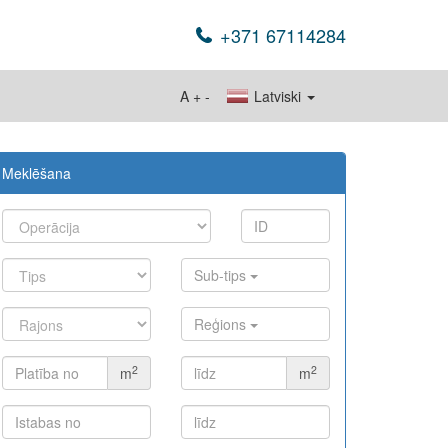
+371 67114284
A
+
-
Latviski
Meklēšana
Sub-tips
Reģions
2
2
m
m