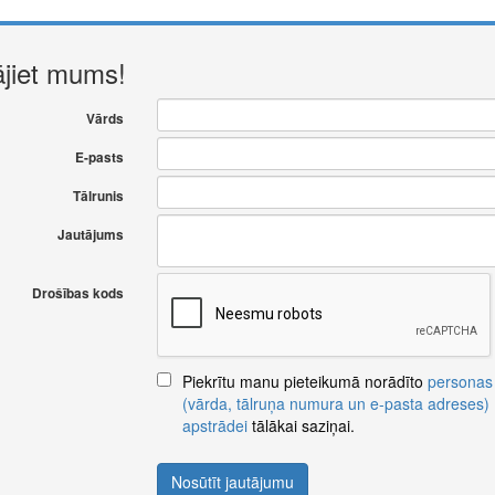
ājiet mums!
Vārds
E-pasts
Tālrunis
Jautājums
Drošības kods
Piekrītu manu pieteikumā norādīto
personas
(vārda, tālruņa numura un e-pasta adreses)
apstrādei
tālākai saziņai.
Nosūtīt jautājumu