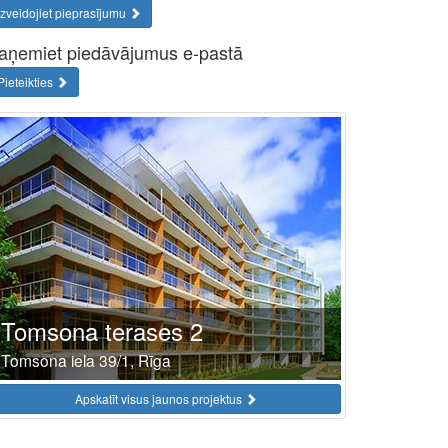
Izveidojiet pieprasījumu
aņemiet piedāvājumus e-pastā
Pieteikties
Tomsona terases 2
Tomsona iela 39/1, Rīga
Apskatīt visus jaunos projektus