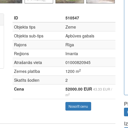
ID
510547
Objekta tips
Zeme
Objekta sub-tips
Apbūves gabals
Rajons
Rīga
Reģions
Imanta
Atrašanās vieta
01000820945
2
Zemes platība
1200 m
Skatīts šodien
2
Cena
52000.00 EUR
43.33 EUR /
2
m
P
Nosolīt cenu
I