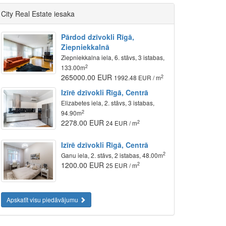
City Real Estate iesaka
Pārdod dzīvokli Rīgā,
Ziepniekkalnā
Ziepniekkalna iela, 6. stāvs, 3 istabas,
2
133.00m
265000.00 EUR
2
1992.48 EUR / m
Izīrē dzīvokli Rīgā, Centrā
Elizabetes iela, 2. stāvs, 3 istabas,
2
94.90m
2278.00 EUR
2
24 EUR / m
Izīrē dzīvokli Rīgā, Centrā
2
Ganu iela, 2. stāvs, 2 istabas, 48.00m
1200.00 EUR
2
25 EUR / m
Apskatīt visu piedāvājumu