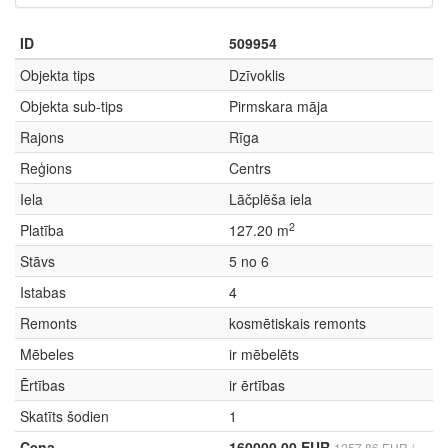
ID
509954
Objekta tips
Dzīvoklis
Objekta sub-tips
Pirmskara māja
Rajons
Rīga
Reģions
Centrs
Iela
Lāčplēša iela
2
Platība
127.20 m
Stāvs
5 no 6
Istabas
4
Remonts
kosmētiskais remonts
Mēbeles
ir mēbelēts
Ērtības
ir ērtības
Skatīts šodien
1
Cena
160000.00 EUR
1257.86 EUR /