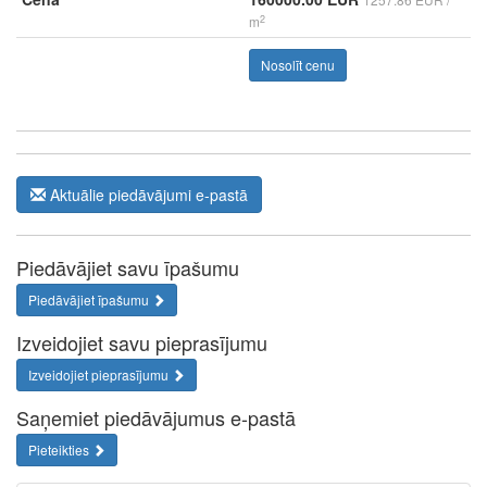
2
m
Nosolīt cenu
Aktuālie piedāvājumi e-pastā
Piedāvājiet savu īpašumu
Piedāvājiet īpašumu
Izveidojiet savu pieprasījumu
Izveidojiet pieprasījumu
Saņemiet piedāvājumus e-pastā
Pieteikties