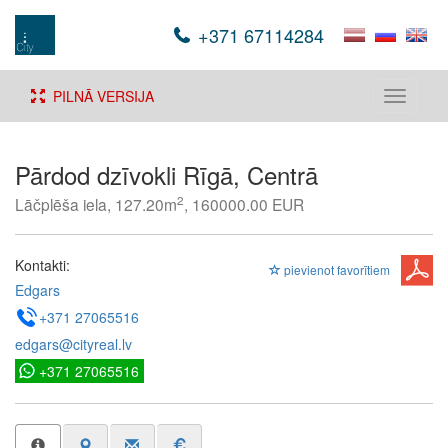
+371 67114284
PILNĀ VERSIJA
Toggle
navigati
Pārdod dzīvokli Rīgā, Centrā
2
Lāčplēša iela, 127.20m
, 160000.00 EUR
Kontakti:
pievienot favorītiem
Edgars
+371 27065516
edgars@cityreal.lv
+371 27065516