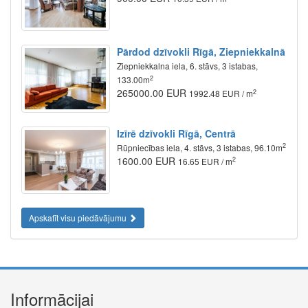
Pārdod dzīvokli Rīgā, Ziepniekkalnā
Ziepniekkalna iela, 6. stāvs, 3 istabas,
2
133.00m
265000.00 EUR
2
1992.48 EUR / m
Izīrē dzīvokli Rīgā, Centrā
2
Rūpniecības iela, 4. stāvs, 3 istabas, 96.10m
1600.00 EUR
2
16.65 EUR / m
Apskatīt visu piedāvājumu
Informācijai