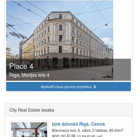
Place 4
Rīga, Marijas iela 4
Apskatīt visus jaunos projektus
City Real Estate iesaka
Izīrē dzīvokli Rīgā, Centrā
2
Blaumaņa iela, 6. stāvs, 2 istabas, 85.00m
900.00 EUR
2
10.59 EUR / m