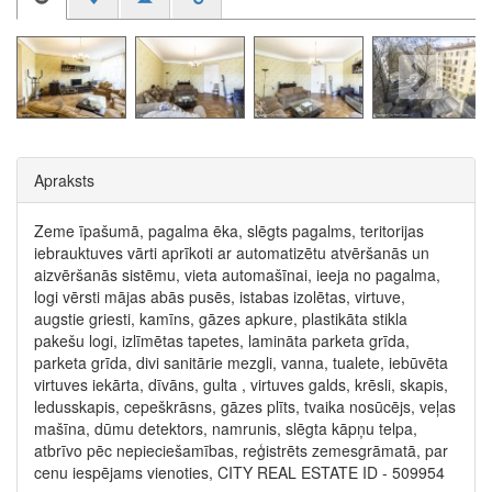
Apraksts
Zeme īpašumā, pagalma ēka, slēgts pagalms, teritorijas
iebrauktuves vārti aprīkoti ar automatizētu atvēršanās un
aizvēršanās sistēmu, vieta automašīnai, ieeja no pagalma,
logi vērsti mājas abās pusēs, istabas izolētas, virtuve,
augstie griesti, kamīns, gāzes apkure, plastikāta stikla
pakešu logi, izlīmētas tapetes, lamināta parketa grīda,
parketa grīda, divi sanitārie mezgli, vanna, tualete, iebūvēta
virtuves iekārta, dīvāns, gulta , virtuves galds, krēsli, skapis,
ledusskapis, cepeškrāsns, gāzes plīts, tvaika nosūcējs, veļas
mašīna, dūmu detektors, namrunis, slēgta kāpņu telpa,
atbrīvo pēc nepieciešamības, reģistrēts zemesgrāmatā, par
cenu iespējams vienoties, CITY REAL ESTATE ID - 509954