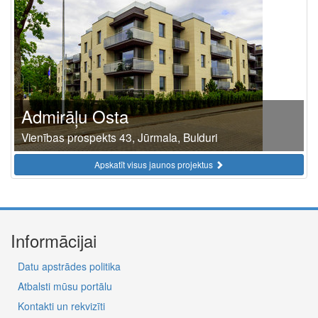
Admirāļu Osta
Vienības prospekts 43, Jūrmala, Bulduri
Apskatīt visus jaunos projektus
Informācijai
Datu apstrādes politika
Atbalsti mūsu portālu
Kontakti un rekvizīti