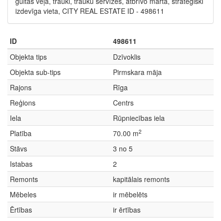
gultas veļa, trauki, trauku servīzes, atbrīvo martā, stratēģiski
izdevīga vieta, CITY REAL ESTATE ID - 498611
ID
498611
Objekta tips
Dzīvoklis
Objekta sub-tips
Pirmskara māja
Rajons
Rīga
Reģions
Centrs
Iela
Rūpniecības iela
2
Platība
70.00 m
Stāvs
3 no 5
Istabas
2
Remonts
kapitālais remonts
Mēbeles
ir mēbelēts
Ērtības
ir ērtības