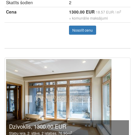
Skatīts šodien
2
Cena
1300.00 EUR
2
18.57 EUR / m
+ komunālie maksājumi
Nosolīt cenu
Dzīvoklis, 1300.00 EUR
2
Stabu iela, 2. stāvs, 2 istabas, 76.90m