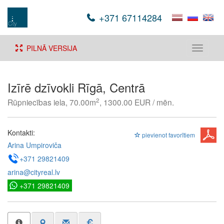
+371 67114284
PILNĀ VERSIJA
Toggle
navigati
Izīrē dzīvokli Rīgā, Centrā
2
Rūpniecības iela, 70.00m
, 1300.00 EUR / mēn.
Kontakti:
pievienot favorītiem
Arina Umpiroviča
+371 29821409
arina@cityreal.lv
+371 29821409