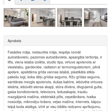
Apraksts
Fasādes māja, restaurēta māja, iespēja nomāt
autostāvvietu, pazemes autostāvvieta, apsargāta teritorija, ir
lifts, viena istaba izolēta, studio tipa, virtuve apvienota ar
viesistabu, garderobe, radiatori ar termoregulatoriem, pilnā
apdare, apsildāma grīda vannas istabā, plastikāta stikla
pakešu logi, koka dēļu grīdas segums, flīžu grīdas segums,
sanitārais mezgls apvienots, dušas kabīne, iebūvēta virtuves
iekārta, iebūvēti sienas skapji, stūra dīvāns, divguļamā gulta,
gaisa kondicionieris, televizors, ledusskapis, trauku
mazgājamā mašīna, elektriskā plīts, cepeškrāsns, tvaika
nosūcējs, mikroviļņu krāsns, veļas mašīna, internets, kāpņu
telpā koda atslēga, izīrē ar visu bildēs redzamo aprīkojumu,