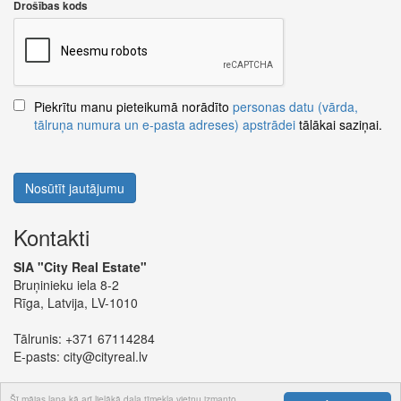
Drošības kods
Piekrītu manu pieteikumā norādīto
personas datu (vārda,
tālruņa numura un e-pasta adreses) apstrādei
tālākai saziņai.
Nosūtīt jautājumu
Kontakti
SIA "City Real Estate"
Bruņinieku iela 8-2
Rīga, Latvija, LV-1010
Tālrunis:
+371 67114284
E-pasts:
city@cityreal.lv
Šī mājas lapa kā arī lielākā daļa tīmekļa vietņu izmanto