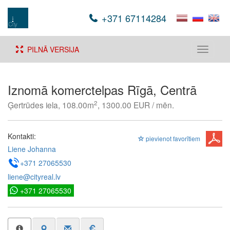
+371 67114284
PILNĀ VERSIJA
Toggle
navigati
Iznomā komerctelpas Rīgā, Centrā
2
Ģertrūdes iela, 108.00m
, 1300.00 EUR / mēn.
Kontakti:
pievienot favorītiem
Liene Johanna
+371 27065530
liene@cityreal.lv
+371 27065530