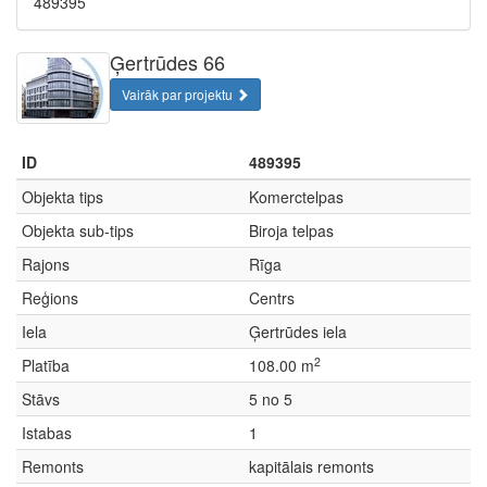
489395
Ģertrūdes 66
Vairāk par projektu
ID
489395
Objekta tips
Komerctelpas
Objekta sub-tips
Biroja telpas
Rajons
Rīga
Reģions
Centrs
Iela
Ģertrūdes iela
2
Platība
108.00 m
Stāvs
5 no 5
Istabas
1
Remonts
kapitālais remonts