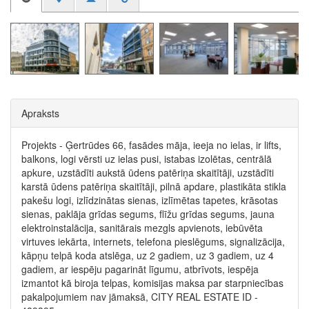
Apraksts
Projekts - Ģertrūdes 66, fasādes māja, ieeja no ielas, ir lifts,
balkons, logi vērsti uz ielas pusi, istabas izolētas, centrālā
apkure, uzstādīti aukstā ūdens patēriņa skaitītāji, uzstādīti
karstā ūdens patēriņa skaitītāji, pilnā apdare, plastikāta stikla
pakešu logi, izlīdzinātas sienas, izlīmētas tapetes, krāsotas
sienas, paklāja grīdas segums, flīžu grīdas segums, jauna
elektroinstalācija, sanitārais mezgls apvienots, iebūvēta
virtuves iekārta, internets, telefona pieslēgums, signalizācija,
kāpņu telpā koda atslēga, uz 2 gadiem, uz 3 gadiem, uz 4
gadiem, ar iespēju pagarināt līgumu, atbrīvots, iespēja
izmantot kā biroja telpas, komisijas maksa par starpniecības
pakalpojumiem nav jāmaksā, CITY REAL ESTATE ID -