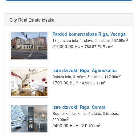
City Real Estate iesaka
Pārdod komerctelpas Rīgā, Vecrīgā
2
13. janvāra iela, 1. stāvs, 5 istabas, 267.90m
210000.00 EUR
2
783.87 EUR / m
Izīrē dzīvokli Rīgā, Āgenskalnā
2
Baložu iela, 3. stāvs, 5 istabas, 117.00m
1700.00 EUR
2
14.53 EUR / m
Izīrē dzīvokli Rīgā, Centrā
Republikas laukums, 6. stāvs, 3 istabas,
2
200.00m
2400.00 EUR
2
12 EUR / m