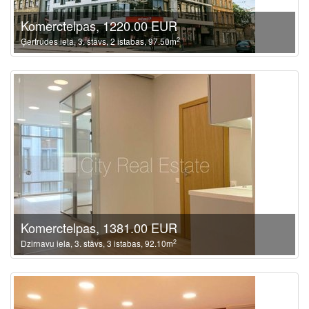
Komerctelpas, 1220.00 EUR
2
Ģertrūdes iela, 3. stāvs, 2 istabas, 97.50m
Komerctelpas, 1381.00 EUR
2
Dzirnavu iela, 3. stāvs, 3 istabas, 92.10m