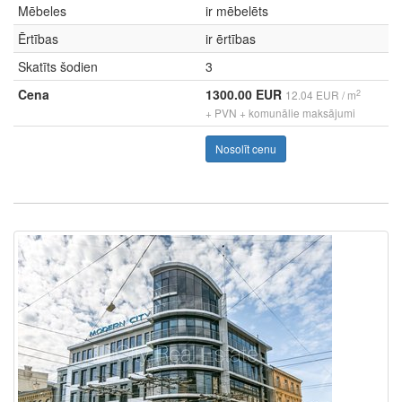
Mēbeles
ir mēbelēts
Ērtības
ir ērtības
Skatīts šodien
3
Cena
1300.00 EUR
2
12.04 EUR / m
+ PVN + komunālie maksājumi
Nosolīt cenu