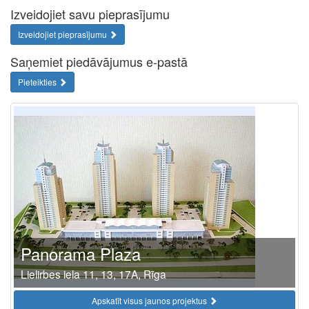
Izveidojiet savu pieprasījumu
Izveidojiet pieprasījumu
Saņemiet piedāvājumus e-pastā
Pieteikties
Panorama Plaza
Lielirbes iela 11, 13, 17A, Rīga
Apskatīt visus jaunos projektus