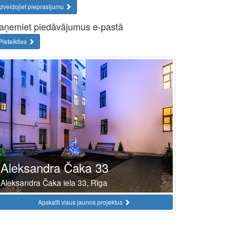
Izveidojiet pieprasījumu
aņemiet piedāvājumus e-pastā
Pieteikties
Aleksandra Čaka 33
Aleksandra Čaka iela 33, Rīga
Apskatīt visus jaunos projektus