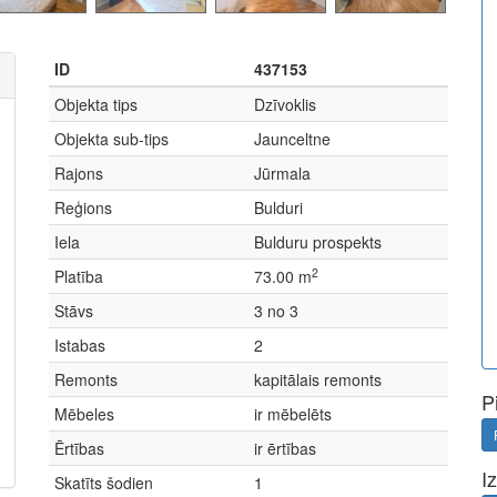
ID
437153
Objekta tips
Dzīvoklis
Objekta sub-tips
Jaunceltne
Rajons
Jūrmala
Reģions
Bulduri
Iela
Bulduru prospekts
2
Platība
73.00 m
Stāvs
3 no 3
Istabas
2
Remonts
kapitālais remonts
P
Mēbeles
ir mēbelēts
Ērtības
ir ērtības
I
Skatīts šodien
1