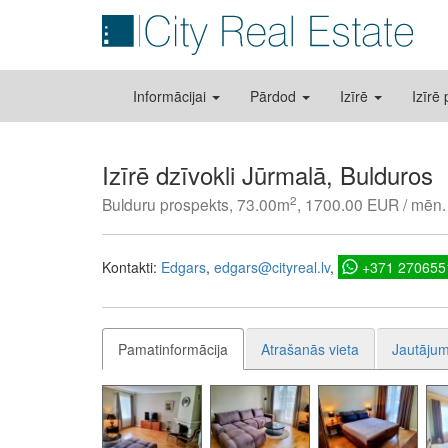
Informācijai
Pārdod
Izīrē
Izīrē
Izīrē dzīvokli Jūrmalā, Bulduros
2
Bulduru prospekts, 73.00m
, 1700.00 EUR / mēn.
Kontakti:
Edgars
edgars@cityreal.lv
+371 270655
Pamatinformācija
Atrašanās vieta
Jautājum