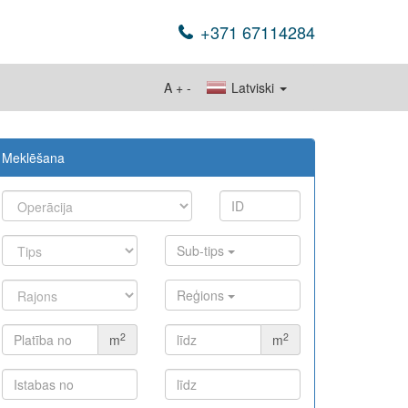
+371 67114284
A
+
-
Latviski
Meklēšana
Sub-tips
Reģions
2
2
m
m