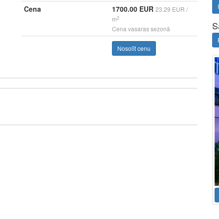
Cena
1700.00 EUR
23.29 EUR /
2
m
S
Cena vasaras sezonā
Nosolīt cenu