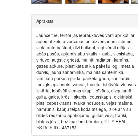
Apraksts
Jaunceltne, teritorijas iebrauktuves vārti aprīkoti ar
automatizētu atvēršanās un aizvēršanās sistēmu,
vieta automašīnai, divi balkoni, logi vērsti mājas
abās pusēs, guļamistabu skaits 1 gab., viesistaba,
virtuve, augstie griesti, mainīti radiatori, kamīns,
gāzes apkure, plastikāta stikla pakešu logi, metāla
durvis, jauna santehnika, mainīta santehnika,
lamināta parketa grīda, parketa grīda, sanitārais
mezgls apvienots, vanna, tualete, iebūvēta virtuves
iekārta, iebūvēti sienas skapji, dīvāns, divguļamā
gulta, galds, krēsli, skapis, ledusskapis, elektriskā
plīts, cepeškrāsns, tvaika nosūcējs, veļas mašīna,
namrunis, kāpņu telpā koda atslēga, izīrē ar visu
bildēs redzamo aprīkojumu, gultas veļa, trauki,
blakus jūrai, bez maziem bērniem, CITY REAL
ESTATE ID - 437153