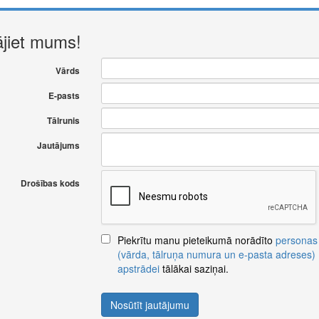
ājiet mums!
Vārds
E-pasts
Tālrunis
Jautājums
Drošības kods
Piekrītu manu pieteikumā norādīto
personas
(vārda, tālruņa numura un e-pasta adreses)
apstrādei
tālākai saziņai.
Nosūtīt jautājumu