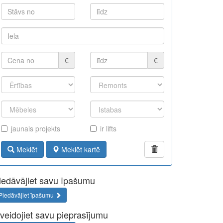
€
€
jaunais projekts
ir lifts
Meklēt
Meklēt kartē
iedāvājiet savu īpašumu
Piedāvājiet īpašumu
zveidojiet savu pieprasījumu