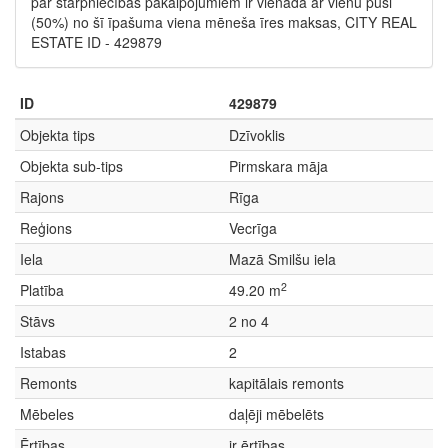
par starpniecības pakalpojumiem ir vienāda ar vienu pusi
(50%) no šī īpašuma viena mēneša īres maksas, CITY REAL
ESTATE ID - 429879
ID
429879
Objekta tips
Dzīvoklis
Objekta sub-tips
Pirmskara māja
Rajons
Rīga
Reģions
Vecrīga
Iela
Mazā Smilšu iela
2
Platība
49.20 m
Stāvs
2 no 4
Istabas
2
Remonts
kapitālais remonts
Mēbeles
daļēji mēbelēts
Ērtības
ir ērtības