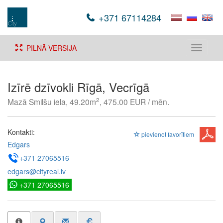
+371 67114284
PILNĀ VERSIJA
Toggle
navigati
Izīrē dzīvokli Rīgā, Vecrīgā
2
Mazā Smilšu iela, 49.20m
, 475.00 EUR / mēn.
Kontakti:
pievienot favorītiem
Edgars
+371 27065516
edgars@cityreal.lv
+371 27065516