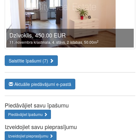
Dzīvoklis, 450.00 EUR
2
11. novembra krastmala, 4. stāvs, 2 istabas, 50.00m
Saistītie īpašumi (7)
Aktuālie piedāvājumi e-pastā
Piedāvājiet savu īpašumu
Piedāvājiet īpašumu
Izveidojiet savu pieprasījumu
Izveidojiet pieprasījumu