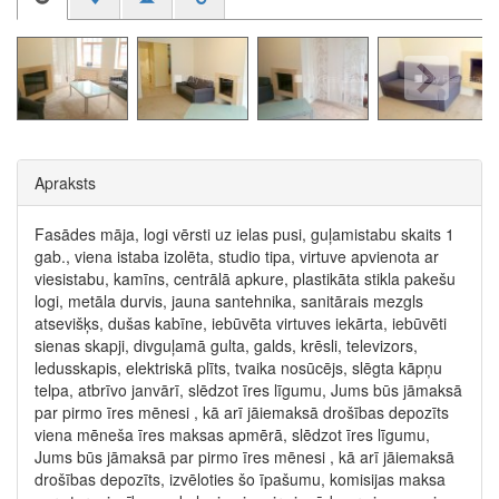
Apraksts
Fasādes māja, logi vērsti uz ielas pusi, guļamistabu skaits 1
gab., viena istaba izolēta, studio tipa, virtuve apvienota ar
viesistabu, kamīns, centrālā apkure, plastikāta stikla pakešu
logi, metāla durvis, jauna santehnika, sanitārais mezgls
atsevišķs, dušas kabīne, iebūvēta virtuves iekārta, iebūvēti
sienas skapji, divguļamā gulta, galds, krēsli, televizors,
ledusskapis, elektriskā plīts, tvaika nosūcējs, slēgta kāpņu
telpa, atbrīvo janvārī, slēdzot īres līgumu, Jums būs jāmaksā
par pirmo īres mēnesi , kā arī jāiemaksā drošības depozīts
viena mēneša īres maksas apmērā, slēdzot īres līgumu,
Jums būs jāmaksā par pirmo īres mēnesi , kā arī jāiemaksā
drošības depozīts, izvēloties šo īpašumu, komisijas maksa