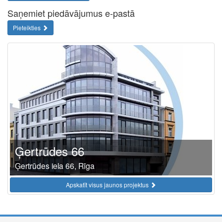
Saņemiet piedāvājumus e-pastā
Pieteikties
Ģertrūdes 66
Ģertrūdes iela 66, Rīga
Apskatīt visus jaunos projektus