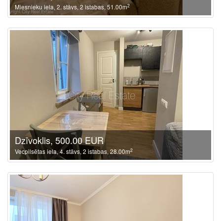
2
Miesnieku iela, 2. stāvs, 2 istabas, 51.00m
Dzīvoklis, 500.00 EUR
2
Vecpilsētas iela, 4. stāvs, 2 istabas, 28.00m