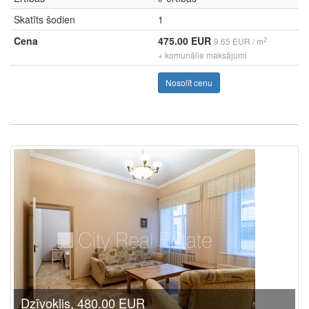
Skatīts šodien
1
Cena
475.00 EUR
2
9.65 EUR / m
+ komunālie maksājumi
Nosolīt cenu
Dzīvoklis, 480.00 EUR