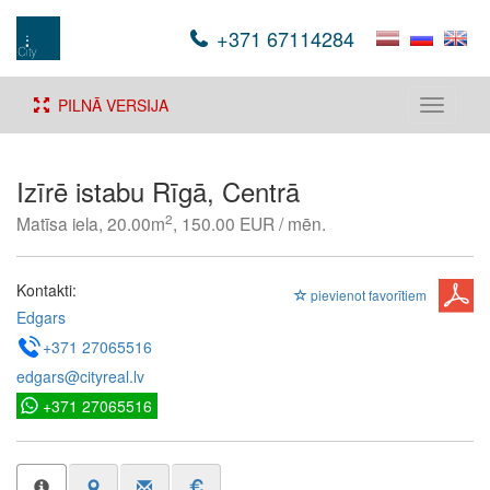
+371 67114284
PILNĀ VERSIJA
Toggle
navigati
Izīrē istabu Rīgā, Centrā
2
Matīsa iela, 20.00m
, 150.00 EUR / mēn.
Kontakti:
pievienot favorītiem
Edgars
+371 27065516
edgars@cityreal.lv
+371 27065516