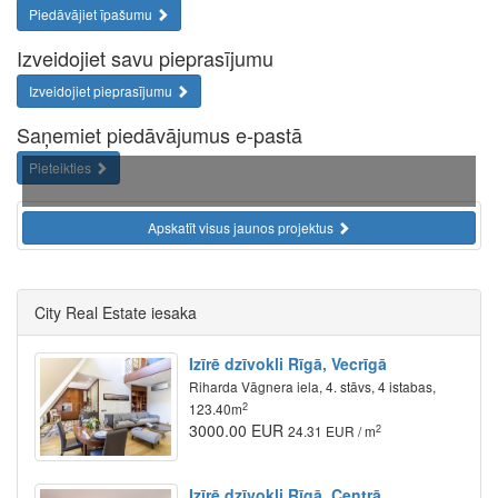
Piedāvājiet īpašumu
Izveidojiet savu pieprasījumu
Izveidojiet pieprasījumu
Saņemiet piedāvājumus e-pastā
Pieteikties
Apskatīt visus jaunos projektus
City Real Estate iesaka
Izīrē dzīvokli Rīgā, Vecrīgā
Riharda Vāgnera iela, 4. stāvs, 4 istabas,
2
123.40m
3000.00 EUR
2
24.31 EUR / m
Izīrē dzīvokli Rīgā, Centrā