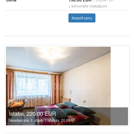
+ komunālie maksājumi
Nosolīt cenu
Istaba, 220.00 EUR
2
Vesetas iela, 1. stāvs, 1 istabas, 20.00m