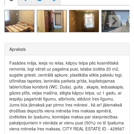
Apraksts
Fasādes māja, ieeja no ielas, kāpņu telpa pēc kosmētiskā
remonta, logi vērsti uz pagalma pusi, istaba izolēta 20 m2,
augstie griesti, centrālā apkure, plastikāta stikla pakešu logi,
izlīmētas tapetes, lamināta parketa grīda, koplietojamas
labierīcības koridorā (WC, Duša), gulta , skapis, ledusskapis,
gāzes plīts, veļas mašīna, slēgta kāpņu telpa, uz 1 gadu, ar
iespēju pagarināt līgumu, atbrīvots, slēdzot īres līgumu,
Jums būs jāmaksā par pirmo īres mēnesi , kā arī jāiemaksā
drošības depozīts viena mēneša īres maksas apmērā,
izvēloties šo īpašumu, komisijas maksa par starpniecības
pakalpojumiem ir vienāda ar vienu pusi (50%) no šī īpašuma
viena mēneša īres maksas, CITY REAL ESTATE ID - 429567