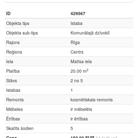
ID
429567
Objekta tips
Istaba
Objekta sub-tips
Komunālajā dzīvoklī
Rajons
Rīga
Reģions
Centrs
Iela
Matīsa iela
2
Platība
20.00 m
Stāvs
2 no 5
Istabas
1
Remonts
kosmētiskais remonts
Mēbeles
ir mēbelēts
Ērtības
ir ērtības
Skatīts šodien
5
Cena
150.00 EUR
2
7.5 EUR / m