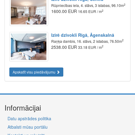
2
Rūpniecības iela, 4. stāvs, 3 istabas, 96.10m
1600.00 EUR
2
16.65 EUR / m
Izīrē dzīvokli Rīgā, Āgenskalnā
2
Raņķa dambis, 16. stāvs, 2 istabas, 76.50m
2538.00 EUR
2
33.18 EUR / m
Apskatīt visu piedāvājumu
Informācijai
Datu apstrādes politika
Atbalsti mūsu portālu