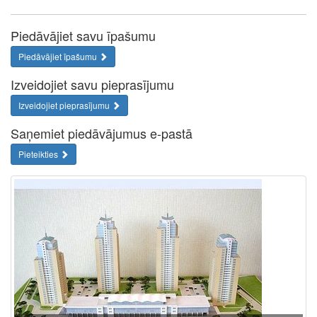
Piedāvājiet savu īpašumu
Piedāvājiet īpašumu
Izveidojiet savu pieprasījumu
Izveidojiet pieprasījumu
Saņemiet piedāvājumus e-pastā
Pieteikties