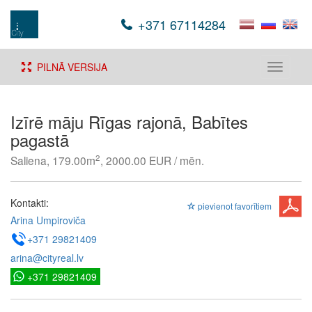
+371 67114284
PILNĀ VERSIJA
Toggle
navigati
Izīrē māju Rīgas rajonā, Babītes
pagastā
2
Saliena, 179.00m
, 2000.00 EUR / mēn.
Kontakti:
pievienot favorītiem
Arina Umpiroviča
+371 29821409
arina@cityreal.lv
+371 29821409