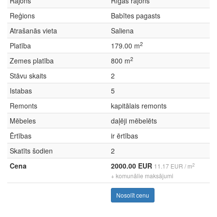
Rajons
Rīgas rajons
Reģions
Babītes pagasts
Atrašanās vieta
Saliena
2
Platība
179.00 m
2
Zemes platība
800 m
Stāvu skaits
2
Istabas
5
Remonts
kapitālais remonts
Mēbeles
daļēji mēbelēts
Ērtības
ir ērtības
Skatīts šodien
2
Cena
2000.00 EUR
2
11.17 EUR / m
+ komunālie maksājumi
Nosolīt cenu