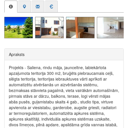
Apraksts
Projekts - Saliena, rindu māja, jaunceltne, labiekārtota
apzaļumota teritorija 300 m2, bruģēts piebraucamais ceļš,
slēgta teritorija, teritorijas iebrauktuves vārti aprīkoti ar
automatizētu atvēršanās un aizvēršanās sistēmu,
bezmaksas stāvvieta pagalmā, vieta vairākām automašīnām,
pirmais stāvs ar dārzu, balkons, terase, logi vērsti mājas
abās pusēs, guļamistabu skaits 4 gab., studio tipa, virtuve
apvienota ar viesistabu, garderobe, augstie griesti, radiatori
ar termoregulatoriem, automatizēta apkures sistēma,
apkures skaitītāji, individuāla apkures sistēmas uzskaite,
divos līmeņos, pilnā apdare, apsildāma grīda vannas istabā,