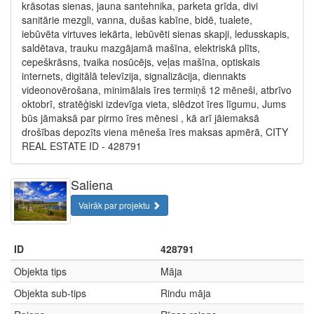
krāsotas sienas, jauna santehnika, parketa grīda, divi
sanitārie mezgli, vanna, dušas kabīne, bidē, tualete,
iebūvēta virtuves iekārta, iebūvēti sienas skapji, ledusskapis,
saldētava, trauku mazgājamā mašīna, elektriskā plīts,
cepeškrāsns, tvaika nosūcējs, veļas mašīna, optiskais
internets, digitālā televīzija, signalizācija, diennakts
videonovērošana, minimālais īres termiņš 12 mēneši, atbrīvo
oktobrī, stratēģiski izdevīga vieta, slēdzot īres līgumu, Jums
būs jāmaksā par pirmo īres mēnesi , kā arī jāiemaksā
drošības depozīts viena mēneša īres maksas apmērā, CITY
REAL ESTATE ID - 428791
Saliena
Vairāk par projektu
ID
428791
Objekta tips
Māja
Objekta sub-tips
Rindu māja