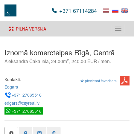
+371 67114284
PILNĀ VERSIJA
Toggle
navigati
Iznomā komerctelpas Rīgā, Centrā
2
Aleksandra Čaka iela, 24.00m
, 240.00 EUR / mēn.
Kontakti:
pievienot favorītiem
Edgars
+371 27065516
edgars@cityreal.lv
+371 27065516