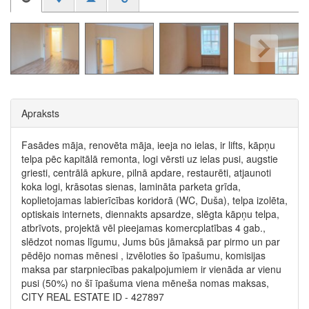
Apraksts
Fasādes māja, renovēta māja, ieeja no ielas, ir lifts, kāpņu
telpa pēc kapitālā remonta, logi vērsti uz ielas pusi, augstie
griesti, centrālā apkure, pilnā apdare, restaurēti, atjaunoti
koka logi, krāsotas sienas, lamināta parketa grīda,
koplietojamas labierīcības koridorā (WC, Duša), telpa izolēta,
optiskais internets, diennakts apsardze, slēgta kāpņu telpa,
atbrīvots, projektā vēl pieejamas komercplatības 4 gab.,
slēdzot nomas līgumu, Jums būs jāmaksā par pirmo un par
pēdējo nomas mēnesi , izvēloties šo īpašumu, komisijas
maksa par starpniecības pakalpojumiem ir vienāda ar vienu
pusi (50%) no šī īpašuma viena mēneša nomas maksas,
CITY REAL ESTATE ID - 427897