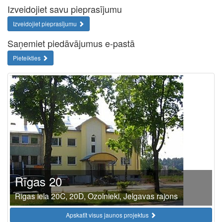
Izveidojiet savu pieprasījumu
Izveidojiet pieprasījumu
Saņemiet piedāvājumus e-pastā
Pieteikties
Rīgas 20
Rīgas iela 20C, 20D, Ozolnieki, Jelgavas rajons
Apskatīt visus jaunos projektus