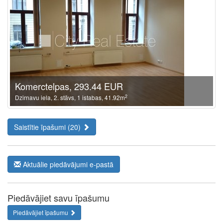
Komerctelpas, 293.44 EUR
2
Dzirnavu iela, 2. stāvs, 1 istabas, 41.92m
Saistītie īpašumi (20)
Aktuālie piedāvājumi e-pastā
Piedāvājiet savu īpašumu
Piedāvājiet īpašumu