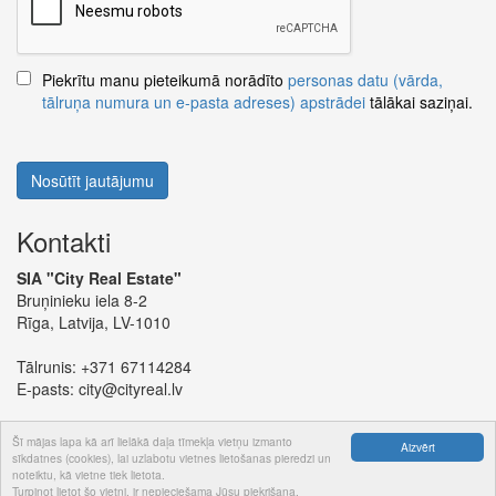
Piekrītu manu pieteikumā norādīto
personas datu (vārda,
tālruņa numura un e-pasta adreses) apstrādei
tālākai saziņai.
Nosūtīt jautājumu
Kontakti
SIA "City Real Estate"
Bruņinieku iela 8-2
Rīga, Latvija, LV-1010
Tālrunis:
+371 67114284
E-pasts:
city@cityreal.lv
Šī mājas lapa kā arī lielākā daļa tīmekļa vietņu izmanto
Aizvērt
sīkdatnes (cookies), lai uzlabotu vietnes lietošanas pieredzi un
noteiktu, kā vietne tiek lietota.
© 2024 SIA "City Real Estate"
Turpinot lietot šo vietni, ir nepieciešama Jūsu piekrišana.