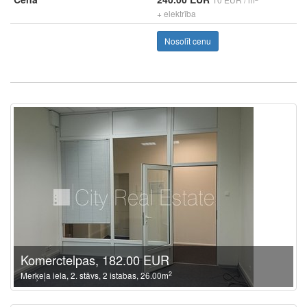
+ elektrība
Nosolīt cenu
Komerctelpas, 182.00 EUR
2
Merķeļa iela, 2. stāvs, 2 istabas, 26.00m