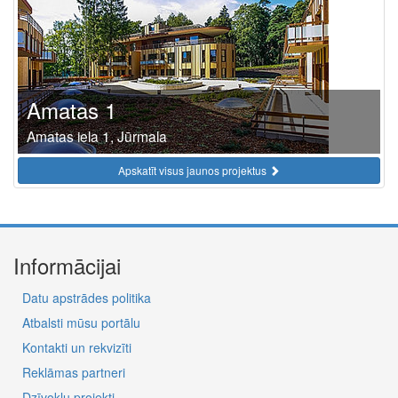
Amatas 1
Amatas iela 1, Jūrmala
Apskatīt visus jaunos projektus
Informācijai
Datu apstrādes politika
Atbalsti mūsu portālu
Kontakti un rekvizīti
Reklāmas partneri
Dzīvokļu projekti