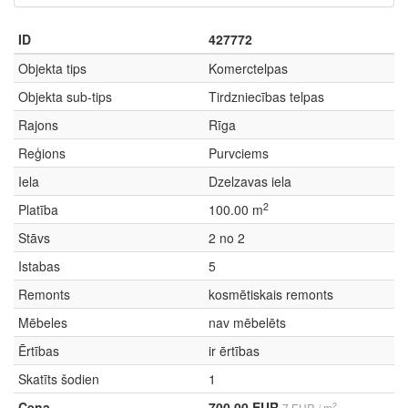
ID
427772
Objekta tips
Komerctelpas
Objekta sub-tips
Tirdzniecības telpas
Rajons
Rīga
Reģions
Purvciems
Iela
Dzelzavas iela
2
Platība
100.00 m
Stāvs
2 no 2
Istabas
5
Remonts
kosmētiskais remonts
Mēbeles
nav mēbelēts
Ērtības
ir ērtības
Skatīts šodien
1
Cena
700.00 EUR
2
7 EUR / m