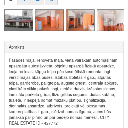
Apraksts
Fasādes māja, renovēta māja, vieta vairākām automašīnām,
apsargāta autostāvvieta, objektu apsargā fiziskā apsardze,
ieeja no ielas, kāpņu telpa pēc kosmētiskā remonta, logi
vērsti mājas abās pusēs, istabas izolētas 4 gab., atpūtas
telpa, garderobe, palīgtelpa, augstie griesti, centrālā apkure,
plastikāta stikla pakešu logi, metāla durvis, krāsotas sienas,
lamināta parketa grīda, flīžu grīdas segums, dušas kabīne,
tualete, ir iespēja nomāt mazāku platību, signalizācija,
diennakts apsardze, atbrīvots, projektā vēl pieejamas
komercplatības 1 gab., slēdzot nomas līgumu, Jums būs
jāmaksā par pirmo un par pēdējo nomas mēnesi , CITY
REAL ESTATE ID - 427772