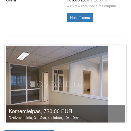
+ PVN + komunālie maksājumi
Nosolīt cenu
Komerctelpas, 720.00 EUR
2
Dzelzavas iela, 3. stāvs, 4 istabas, 104.10m