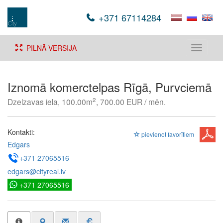
+371 67114284
PILNĀ VERSIJA
Toggle
navigati
Iznomā komerctelpas Rīgā, Purvciemā
2
Dzelzavas iela, 100.00m
, 700.00 EUR / mēn.
Kontakti:
pievienot favorītiem
Edgars
+371 27065516
edgars@cityreal.lv
+371 27065516