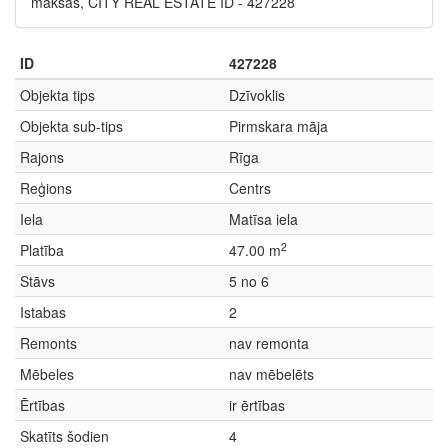
maksas, CITY REAL ESTATE ID - 427228
ID
427228
Objekta tips
Dzīvoklis
Objekta sub-tips
Pirmskara māja
Rajons
Rīga
Reģions
Centrs
Iela
Matīsa iela
2
Platība
47.00 m
Stāvs
5 no 6
Istabas
2
Remonts
nav remonta
Mēbeles
nav mēbelēts
Ērtības
ir ērtības
Skatīts šodien
4