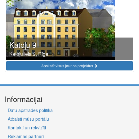
Katoļu 9
Katoļu iela 9, Rīga
Apskatīt visus jaunos projektus
Informācijai
Datu apstrādes politika
Atbalsti mūsu portālu
Kontakti un rekvizīti
Reklāmas partneri