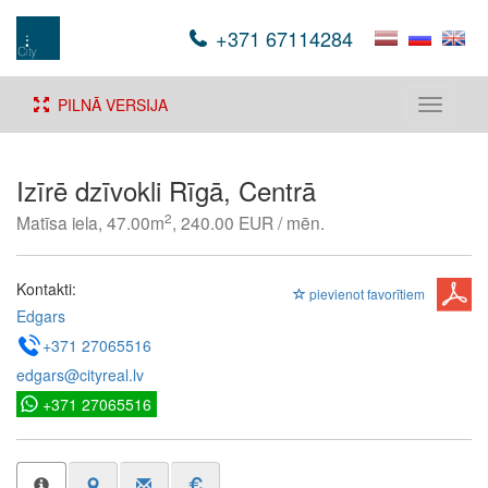
+371 67114284
PILNĀ VERSIJA
Toggle
navigati
Izīrē dzīvokli Rīgā, Centrā
2
Matīsa iela, 47.00m
, 240.00 EUR / mēn.
Kontakti:
pievienot favorītiem
Edgars
+371 27065516
edgars@cityreal.lv
+371 27065516