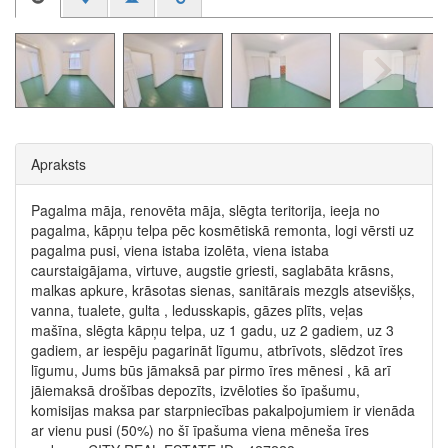
Apraksts
Pagalma māja, renovēta māja, slēgta teritorija, ieeja no
pagalma, kāpņu telpa pēc kosmētiskā remonta, logi vērsti uz
pagalma pusi, viena istaba izolēta, viena istaba
caurstaigājama, virtuve, augstie griesti, saglabāta krāsns,
malkas apkure, krāsotas sienas, sanitārais mezgls atsevišķs,
vanna, tualete, gulta , ledusskapis, gāzes plīts, veļas
mašīna, slēgta kāpņu telpa, uz 1 gadu, uz 2 gadiem, uz 3
gadiem, ar iespēju pagarināt līgumu, atbrīvots, slēdzot īres
līgumu, Jums būs jāmaksā par pirmo īres mēnesi , kā arī
jāiemaksā drošības depozīts, izvēloties šo īpašumu,
komisijas maksa par starpniecības pakalpojumiem ir vienāda
ar vienu pusi (50%) no šī īpašuma viena mēneša īres