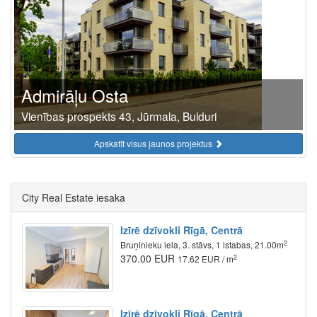
Admirāļu Osta
Vienības prospekts 43, Jūrmala, Bulduri
Apskatīt visus jaunos projektus
City Real Estate iesaka
Izīrē dzīvokli Rīgā, Centrā
2
Bruņinieku iela, 3. stāvs, 1 istabas, 21.00m
370.00 EUR
2
17.62 EUR / m
Izīrē dzīvokli Rīgā, Centrā