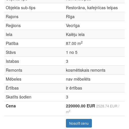
Objekta sub-tips
Restorāna, kafejnīcas telpas
Rajons
Rīga
Reģions
Vecrīga
Iela
Kalēju iela
2
Platība
87.00 m
Stāvs
1 no 5
Istabas
3
Remonts
kosmētiskais remonts
Mēbeles
nav mēbelēts
Ērtības
ir ērtības
Skatīts šodien
3
Cena
220000.00 EUR
2528.74 EUR /
2
m
Nosolīt cenu