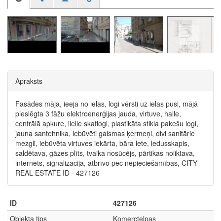
Apraksts
Fasādes māja, ieeja no ielas, logi vērsti uz ielas pusi, mājā
pieslēgta 3 fāžu elektroenerģijas jauda, virtuve, halle,
centrālā apkure, lielie skatlogi, plastikāta stikla pakešu logi,
jauna santehnika, iebūvēti gaismas ķermeņi, divi sanitārie
mezgli, iebūvēta virtuves iekārta, bāra lete, ledusskapis,
saldētava, gāzes plīts, tvaika nosūcējs, pārtikas noliktava,
internets, signalizācija, atbrīvo pēc nepieciešamības, CITY
REAL ESTATE ID - 427126
ID
427126
Objekta tips
Komerctelpas