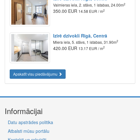
2
Valmieras iela, 2. stāvs, 1 istabas, 24.00m
350.00 EUR
2
14.58 EUR / m
Izīrē dzīvokli Rīgā, Centrā
2
Miera iela, 5. stāvs, 1 istabas, 31.90m
420.00 EUR
2
13.17 EUR / m
Apskatīt visu piedāvājumu
Informācijai
Datu apstrādes politika
Atbalsti mūsu portālu
Kontakti un rekvizīti