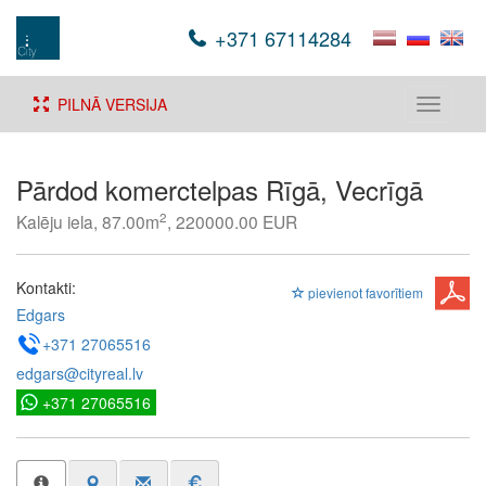
+371 67114284
PILNĀ VERSIJA
Toggle
navigati
Pārdod komerctelpas Rīgā, Vecrīgā
2
Kalēju iela, 87.00m
, 220000.00 EUR
Kontakti:
pievienot favorītiem
Edgars
+371 27065516
edgars@cityreal.lv
+371 27065516