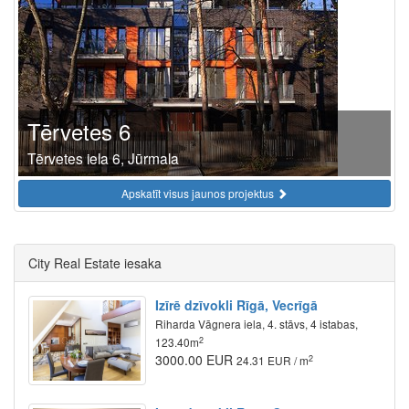
Tērvetes 6
Tērvetes iela 6, Jūrmala
Apskatīt visus jaunos projektus
City Real Estate iesaka
Izīrē dzīvokli Rīgā, Vecrīgā
Riharda Vāgnera iela, 4. stāvs, 4 istabas,
2
123.40m
3000.00 EUR
2
24.31 EUR / m