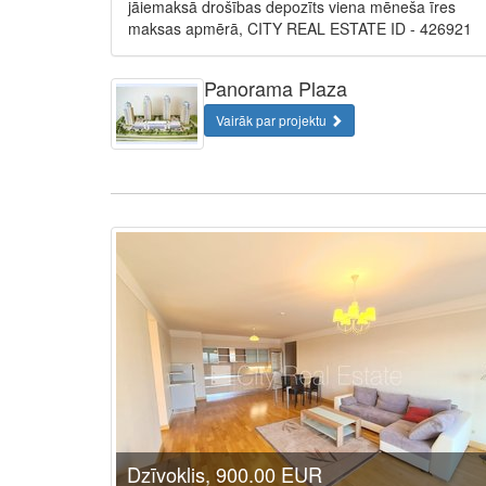
jāiemaksā drošības depozīts viena mēneša īres
maksas apmērā, CITY REAL ESTATE ID - 426921
Panorama Plaza
Vairāk par projektu
Dzīvoklis, 900.00 EUR