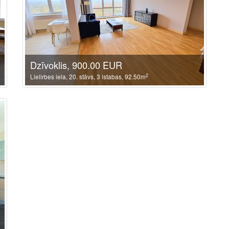
Dzīvoklis, 900.00 EUR
2
Lielirbes iela, 20. stāvs, 3 istabas, 92.50m