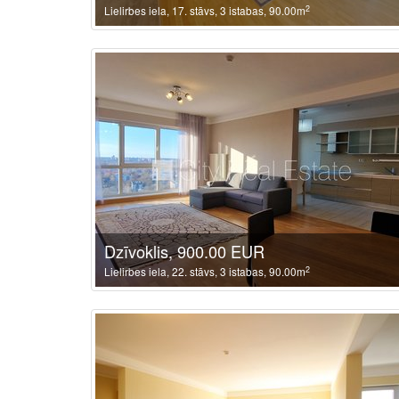
2
Lielirbes iela, 17. stāvs, 3 istabas, 90.00m
Dzīvoklis, 900.00 EUR
2
Lielirbes iela, 22. stāvs, 3 istabas, 90.00m