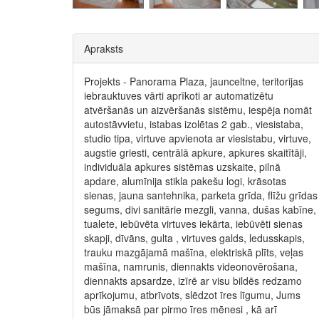
Apraksts
Projekts - Panorama Plaza, jaunceltne, teritorijas
iebrauktuves vārti aprīkoti ar automatizētu
atvēršanās un aizvēršanās sistēmu, iespēja nomāt
autostāvvietu, istabas izolētas 2 gab., viesistaba,
studio tipa, virtuve apvienota ar viesistabu, virtuve,
augstie griesti, centrālā apkure, apkures skaitītāji,
individuāla apkures sistēmas uzskaite, pilnā
apdare, alumīnija stikla pakešu logi, krāsotas
sienas, jauna santehnika, parketa grīda, flīžu grīdas
segums, divi sanitārie mezgli, vanna, dušas kabīne,
tualete, iebūvēta virtuves iekārta, iebūvēti sienas
skapji, dīvāns, gulta , virtuves galds, ledusskapis,
trauku mazgājamā mašīna, elektriskā plīts, veļas
mašīna, namrunis, diennakts videonovērošana,
diennakts apsardze, izīrē ar visu bildēs redzamo
aprīkojumu, atbrīvots, slēdzot īres līgumu, Jums
būs jāmaksā par pirmo īres mēnesi , kā arī