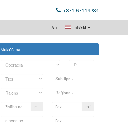
+371 67114284
A
+
-
Latviski
Meklēšana
Sub-tips
Reģions
2
2
m
m