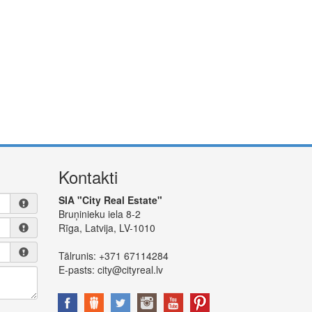
Kontakti
SIA "City Real Estate"
Bruņinieku iela 8-2
Rīga, Latvija, LV-1010
Tālrunis:
+371 67114284
E-pasts:
city@cityreal.lv