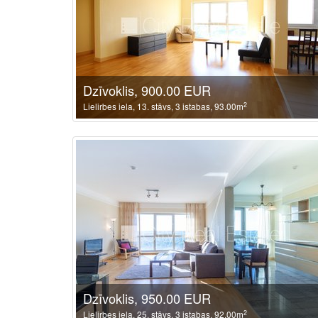
Dzīvoklis, 900.00 EUR
2
Lielirbes iela, 13. stāvs, 3 istabas, 93.00m
Dzīvoklis, 950.00 EUR
2
Lielirbes iela, 25. stāvs, 3 istabas, 92.00m