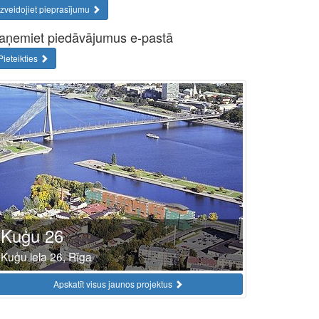
Izveidojiet pieprasījumu
aņemiet piedāvājumus e-pastā
Pieteikties
Kuģu 26
Kuģu iela 26, Rīga
Apskatīt visus jaunos projektus