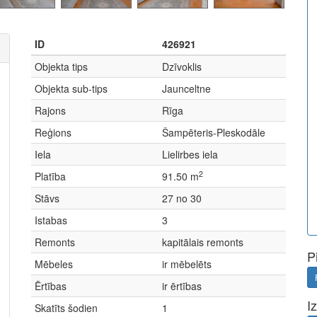
ID
426921
Objekta tips
Dzīvoklis
Objekta sub-tips
Jaunceltne
Rajons
Rīga
Reģions
Šampēteris-Pleskodāle
Iela
Lielirbes iela
2
Platība
91.50 m
Stāvs
27 no 30
Istabas
3
Remonts
kapitālais remonts
P
Mēbeles
ir mēbelēts
Ērtības
ir ērtības
I
Skatīts šodien
1