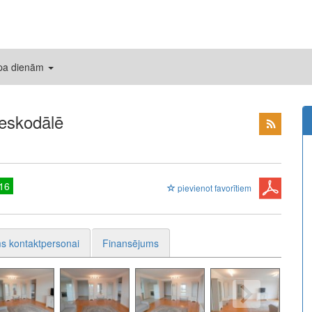
 pa dienām
leskodālē
16
pievienot favorītiem
s kontaktpersonai
Finansējums