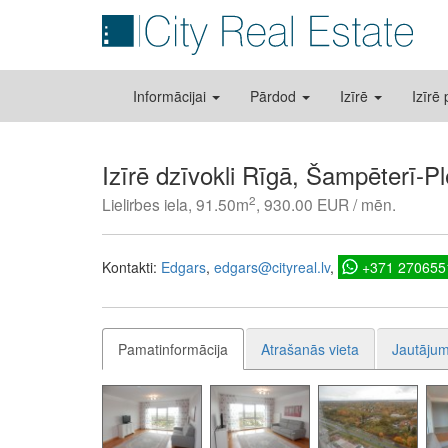
Informācijai
Pārdod
Izīrē
Izīrē
Izīrē dzīvokli Rīgā, Šampēterī-P
2
Lielirbes iela, 91.50m
, 930.00 EUR / mēn.
Kontakti:
Edgars
edgars@cityreal.lv
+371 270655
Pamatinformācija
Atrašanās vieta
Jautājum