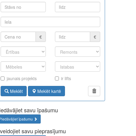
€
€
jaunais projekts
ir lifts
Meklēt
Meklēt kartē
iedāvājiet savu īpašumu
Piedāvājiet īpašumu
zveidojiet savu pieprasījumu