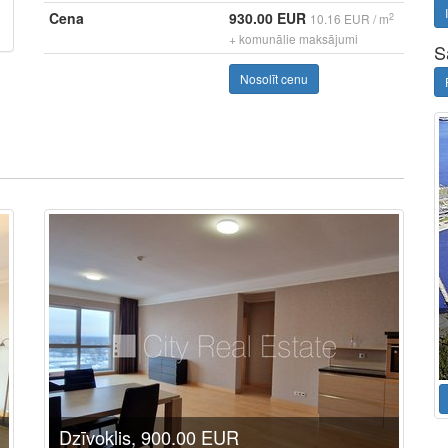
Cena
930.00 EUR
2
10.16 EUR / m
+ komunālie maksājumi
S
Nosolīt cenu
Dzīvoklis, 900.00 EUR