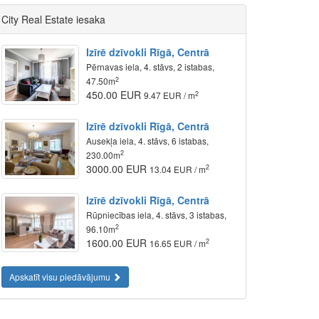
City Real Estate iesaka
Izīrē dzīvokli Rīgā, Centrā
Pērnavas iela, 4. stāvs, 2 istabas,
2
47.50m
450.00 EUR
2
9.47 EUR / m
Izīrē dzīvokli Rīgā, Centrā
Ausekļa iela, 4. stāvs, 6 istabas,
2
230.00m
3000.00 EUR
2
13.04 EUR / m
Izīrē dzīvokli Rīgā, Centrā
Rūpniecības iela, 4. stāvs, 3 istabas,
2
96.10m
1600.00 EUR
2
16.65 EUR / m
Apskatīt visu piedāvājumu