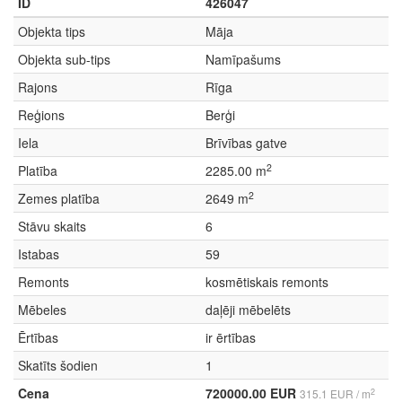
ID
426047
Objekta tips
Māja
Objekta sub-tips
Namīpašums
Rajons
Rīga
Reģions
Berģi
Iela
Brīvības gatve
2
Platība
2285.00 m
2
Zemes platība
2649 m
Stāvu skaits
6
Istabas
59
Remonts
kosmētiskais remonts
Mēbeles
daļēji mēbelēts
Ērtības
ir ērtības
Skatīts šodien
1
Cena
720000.00 EUR
2
315.1 EUR / m