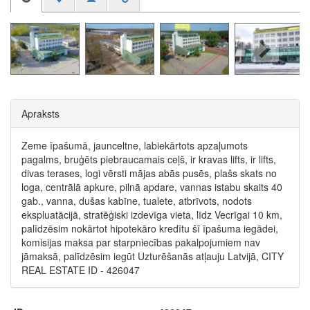
Apraksts
Zeme īpašumā, jaunceltne, labiekārtots apzaļumots
pagalms, bruģēts piebraucamais ceļš, ir kravas lifts, ir lifts,
divas terases, logi vērsti mājas abās pusēs, plašs skats no
loga, centrālā apkure, pilnā apdare, vannas istabu skaits 40
gab., vanna, dušas kabīne, tualete, atbrīvots, nodots
ekspluatācijā, stratēģiski izdevīga vieta, līdz Vecrīgai 10 km,
palīdzēsim nokārtot hipotekāro kredītu šī īpašuma iegādei,
komisijas maksa par starpniecības pakalpojumiem nav
jāmaksā, palīdzēsim iegūt Uzturēšanās atļauju Latvijā, CITY
REAL ESTATE ID - 426047