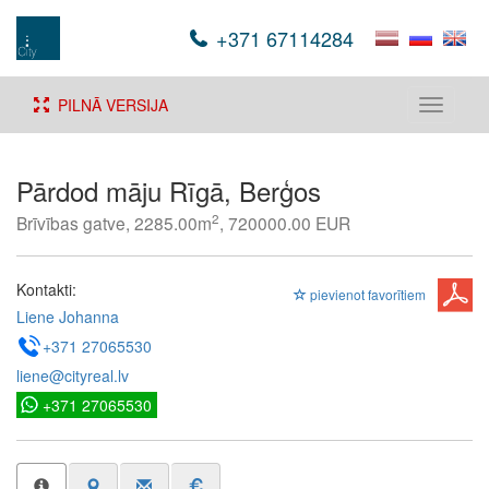
+371 67114284
PILNĀ VERSIJA
Toggle
navigati
Pārdod māju Rīgā, Berģos
2
Brīvības gatve, 2285.00m
, 720000.00 EUR
Kontakti:
pievienot favorītiem
Liene Johanna
+371 27065530
liene@cityreal.lv
+371 27065530