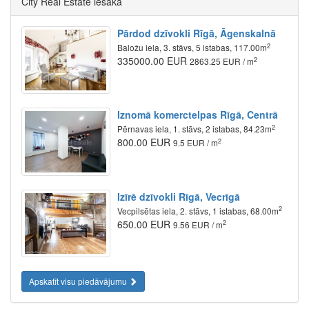
City Real Estate iesaka
Pārdod dzīvokli Rīgā, Āgenskalnā
2
Baložu iela, 3. stāvs, 5 istabas, 117.00m
335000.00 EUR
2
2863.25 EUR / m
Iznomā komerctelpas Rīgā, Centrā
2
Pērnavas iela, 1. stāvs, 2 istabas, 84.23m
800.00 EUR
2
9.5 EUR / m
Izīrē dzīvokli Rīgā, Vecrīgā
2
Vecpilsētas iela, 2. stāvs, 1 istabas, 68.00m
650.00 EUR
2
9.56 EUR / m
Apskatīt visu piedāvājumu