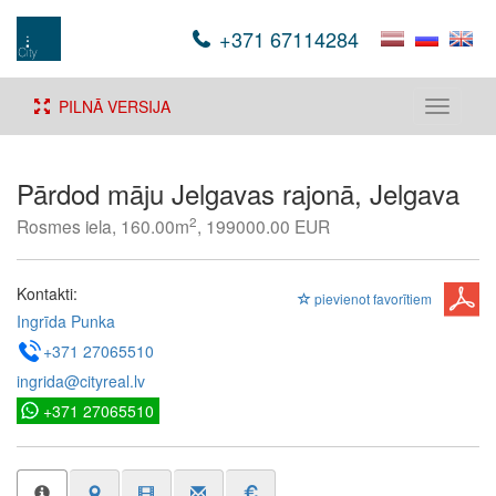
+371 67114284
PILNĀ VERSIJA
Toggle
navigati
Pārdod māju Jelgavas rajonā, Jelgava
2
Rosmes iela, 160.00m
, 199000.00 EUR
Kontakti:
pievienot favorītiem
Ingrīda Punka
+371 27065510
ingrida@cityreal.lv
+371 27065510