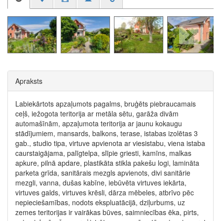
Apraksts
Labiekārtots apzaļumots pagalms, bruģēts piebraucamais
ceļš, iežogota teritorija ar metāla sētu, garāža divām
automašīnām, apzaļumota teritorija ar jaunu kokaugu
stādījumiem, mansards, balkons, terase, istabas izolētas 3
gab., studio tipa, virtuve apvienota ar viesistabu, viena istaba
caurstaigājama, palīgtelpa, slīpie griesti, kamīns, malkas
apkure, pilnā apdare, plastikāta stikla pakešu logi, lamināta
parketa grīda, sanitārais mezgls apvienots, divi sanitārie
mezgli, vanna, dušas kabīne, iebūvēta virtuves iekārta,
virtuves galds, virtuves krēsli, dārza mēbeles, atbrīvo pēc
nepieciešamības, nodots ekspluatācijā, dziļurbums, uz
zemes teritorijas ir vairākas būves, saimniecības ēka, pirts,