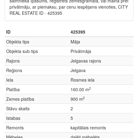
saimnieka īpašums, reģistrēts zemesgrāmatā, vai maina pret
privātmāju, ar piemaksu, par cenu iespējams vienoties, CITY
REAL ESTATE ID - 425395
ID
425395
Objekta tips
Māja
Objekta sub-tips
Privātmāja
Rajons
Jelgavas rajons
Reģions
Jelgava
Iela
Rosmes iela
2
Platība
160.00 m
2
Zemes platība
900 m
Stāvu skaits
2
Istabas
5
Remonts
kapitālais remonts
Mēbeles
daļēji mēbelēts