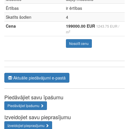
Ērtības
ir ērtības
Skatīts šodien
4
Cena
199000.00 EUR
1243.75 EUR /
2
m
Nosolīt cenu
Aktuālie piedāvājumi e-pastā
Piedāvājiet savu īpašumu
Piedāvājiet īpašumu
Izveidojiet savu pieprasījumu
Izveidojiet pieprasījumu