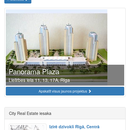
Panorama Plaza
Lielirbes iela 11, 13, 17A, Rīga
Apskatīt visus jaunos projektus
City Real Estate iesaka
Izīrē dzīvokli Rīgā, Centrā