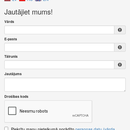
Jautājiet mums!
Vārds
E-pasts
Tālrunis
Jautājums
Drošības kods
Piekrītu manu pieteikumā norādīto
personas datu (vārda,