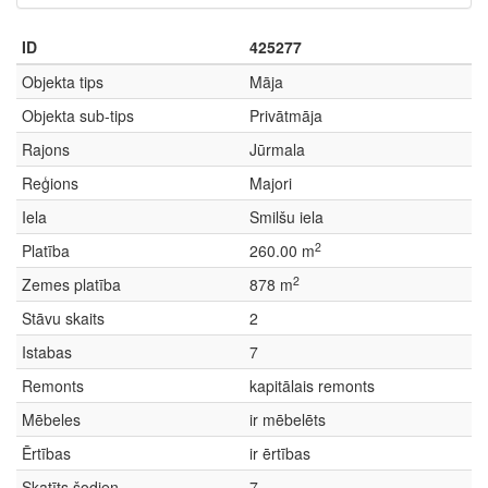
ID
425277
Objekta tips
Māja
Objekta sub-tips
Privātmāja
Rajons
Jūrmala
Reģions
Majori
Iela
Smilšu iela
2
Platība
260.00 m
2
Zemes platība
878 m
Stāvu skaits
2
Istabas
7
Remonts
kapitālais remonts
Mēbeles
ir mēbelēts
Ērtības
ir ērtības
Skatīts šodien
7