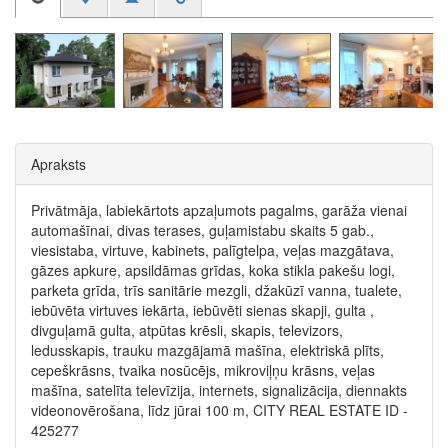
Apraksts
Privātmāja, labiekārtots apzaļumots pagalms, garāža vienai
automašīnai, divas terases, guļamistabu skaits 5 gab.,
viesistaba, virtuve, kabinets, palīgtelpa, veļas mazgātava,
gāzes apkure, apsildāmas grīdas, koka stikla pakešu logi,
parketa grīda, trīs sanitārie mezgli, džakūzī vanna, tualete,
iebūvēta virtuves iekārta, iebūvēti sienas skapji, gulta ,
divguļamā gulta, atpūtas krēsli, skapis, televizors,
ledusskapis, trauku mazgājamā mašīna, elektriskā plīts,
cepeškrāsns, tvaika nosūcējs, mikroviļņu krāsns, veļas
mašīna, satelīta televīzija, internets, signalizācija, diennakts
videonovērošana, līdz jūrai 100 m, CITY REAL ESTATE ID -
425277