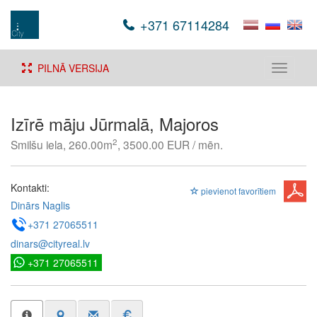
+371 67114284
PILNĀ VERSIJA
Toggle
navigati
Izīrē māju Jūrmalā, Majoros
2
Smilšu iela, 260.00m
, 3500.00 EUR / mēn.
Kontakti:
pievienot favorītiem
Dinārs Naglis
+371 27065511
dinars@cityreal.lv
+371 27065511