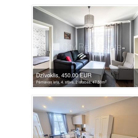
Dzīvoklis, 450.00 EUR
2
Pērnavas iela, 4. stāvs, 2 istabas, 47.50m