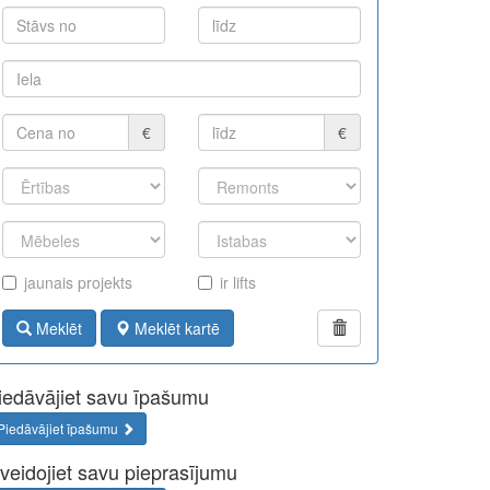
€
€
jaunais projekts
ir lifts
Meklēt
Meklēt kartē
iedāvājiet savu īpašumu
Piedāvājiet īpašumu
zveidojiet savu pieprasījumu