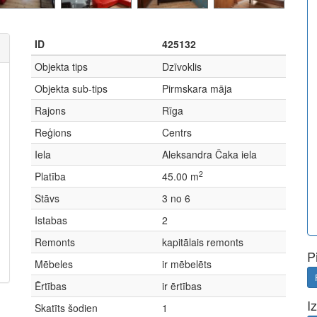
ID
425132
Objekta tips
Dzīvoklis
Objekta sub-tips
Pirmskara māja
Rajons
Rīga
Reģions
Centrs
Iela
Aleksandra Čaka iela
2
Platība
45.00 m
Stāvs
3 no 6
Istabas
2
Remonts
kapitālais remonts
P
Mēbeles
ir mēbelēts
Ērtības
ir ērtības
I
Skatīts šodien
1