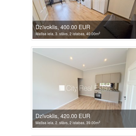
Dzīvoklis, 400.00 EUR
2
Matīsa iela, 3. stāvs, 2 istabas, 40.00m
Dzīvoklis, 420.00 EUR
2
Matīsa iela, 2. stāvs, 2 istabas, 39.00m