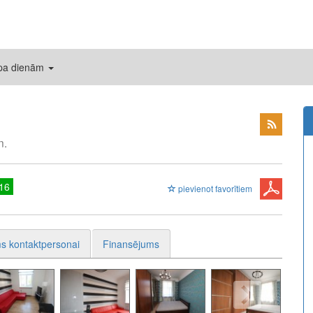
 pa dienām
n.
16
pievienot favorītiem
s kontaktpersonai
Finansējums