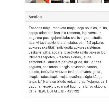
Apraksts
Fasādes māja, renovēta māja, ieeja no ielas, ir lifts,
kāpņu telpa pēc kapitālā remonta, logi vērsti uz
pagalma pusi, guļamistabu skaits 1 gab., studio
tipa, virtuve apvienota ar istabu, centrālā apkure,
apkures skaitītāji, individuāla apkures sistēmas
uzskaite, pilnā apdare, plastikāta stikla pakešu logi,
izlīmētas tapetes, krāsotas sienas, jauna
santehnika, lamināta parketa grīda, flīžu grīdas
segums, sanitārais mezgls apvienots, vanna,
tualete, iebūvēta virtuves iekārta, dīvāns, gulta ,
skapis, ledusskapis, veļas mašīna, slēgta kāpņu
telpa, izīrē ar visu bildēs redzamo aprīkojumu, uz 1
gadu, ar iespēju pagarināt līgumu, atbrīvo oktobrī,
CITY REAL ESTATE ID - 425132