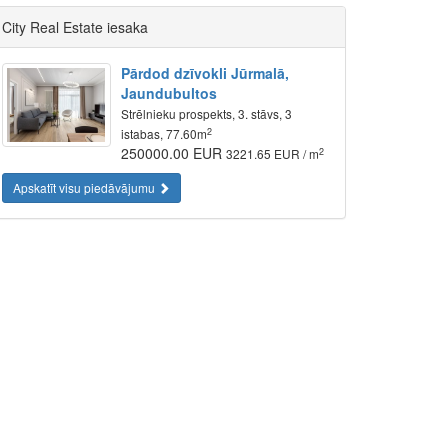
City Real Estate iesaka
Pārdod dzīvokli Jūrmalā,
Jaundubultos
Strēlnieku prospekts, 3. stāvs, 3
2
istabas, 77.60m
250000.00 EUR
2
3221.65 EUR / m
Apskatīt visu piedāvājumu