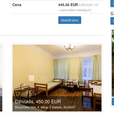
Cena
445.00 EUR
2
9.89 EUR / m
+ komunālie maksājumi
S
Nosolīt cenu
Dzīvoklis, 450.00 EUR
2
Bruņinieku iela, 4. stāvs, 2 istabas, 40.00m