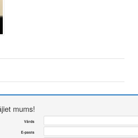
ājiet mums!
Vārds
E-pasts