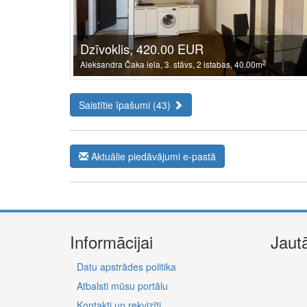
Dzīvoklis, 420.00 EUR
2
Aleksandra Čaka iela, 3. stāvs, 2 istabas, 40.00m
Saistītie īpašumi (43)
Aktuālie piedāvājumi e-pastā
Informācijai
Jaut
Datu apstrādes politika
Atbalsti mūsu portālu
Kontakti un rekvizīti