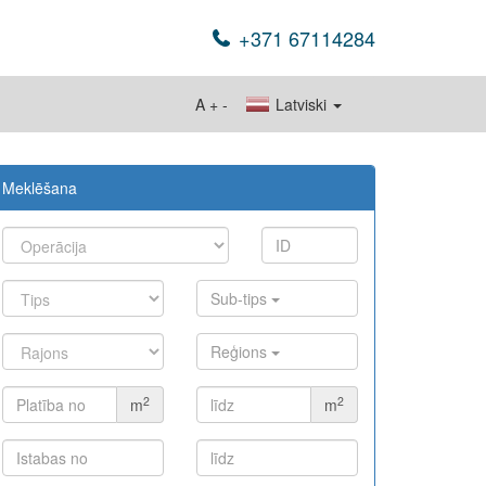
+371 67114284
A
+
-
Latviski
Meklēšana
Sub-tips
Reģions
2
2
m
m