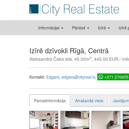
Informācijai
Pārdod
Izīrē
Izīrē
Izīrē dzīvokli Rīgā, Centrā
2
Aleksandra Čaka iela, 45.00m
, 445.00 EUR / mē
Kontakti:
Edgars
edgars@cityreal.lv
+371 270655
Pamatinformācija
Atrašanās vieta
Jautājum