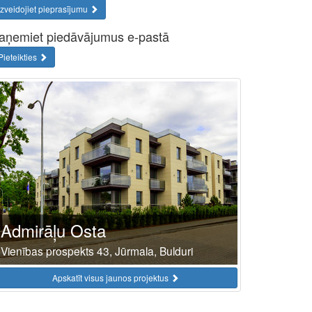
Izveidojiet pieprasījumu
aņemiet piedāvājumus e-pastā
Pieteikties
Admirāļu Osta
Vienības prospekts 43, Jūrmala, Bulduri
Apskatīt visus jaunos projektus