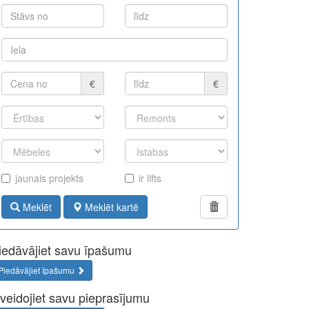
€
€
jaunais projekts
ir lifts
Meklēt
Meklēt kartē
iedāvājiet savu īpašumu
Piedāvājiet īpašumu
zveidojiet savu pieprasījumu