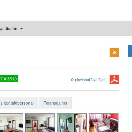
 pa dienām
27065510
pievienot favorītiem
s kontaktpersonai
Finansējums