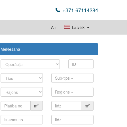
+371 67114284
A
+
-
Latviski
Meklēšana
Sub-tips
Reģions
2
2
m
m