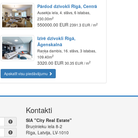
Pārdod dzīvokli Rīgā, Centrā
Ausekļa iela, 4. stāvs, 6 istabas,
2
230.00m
550000.00 EUR
2
2391.3 EUR / m
Izīrē dzīvokli Rīgā,
Āgenskalnā
Raņķa dambis, 16. stāvs, 3 istabas,
2
109.40m
3320.00 EUR
2
30.35 EUR / m
Apskatīt visu piedāvājumu
Kontakti
SIA "City Real Estate"
Bruņinieku iela 8-2
Rīga, Latvija, LV-1010