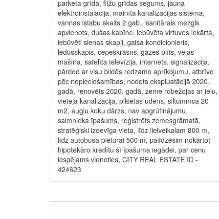
parketa grīda, flīžu grīdas segums, jauna
elektroinstalācija, mainīta kanalizācijas sistēma,
vannas istabu skaits 2 gab., sanitārais mezgls
apvienots, dušas kabīne, iebūvēta virtuves iekārta,
iebūvēti sienas skapji, gaisa kondicionieris,
ledusskapis, cepeškrāsns, gāzes plīts, veļas
mašīna, satelīta televīzija, internets, signalizācija,
pārdod ar visu bildēs redzamo aprīkojumu, atbrīvo
pēc nepieciešamības, nodots ekspluatācijā 2020.
gadā, renovēts 2020. gadā, zeme robežojas ar ielu,
vietējā kanalizācija, pilsētas ūdens, siltumnīca 20
m2, augļu koku dārzs, nav apgrūtinājumu,
saimnieka īpašums, reģistrēts zemesgrāmatā,
stratēģiski izdevīga vieta, līdz lielveikalam 800 m,
līdz autobusa pieturai 500 m, palīdzēsim nokārtot
hipotekāro kredītu šī īpašuma iegādei, par cenu
iespējams vienoties, CITY REAL ESTATE ID -
424623