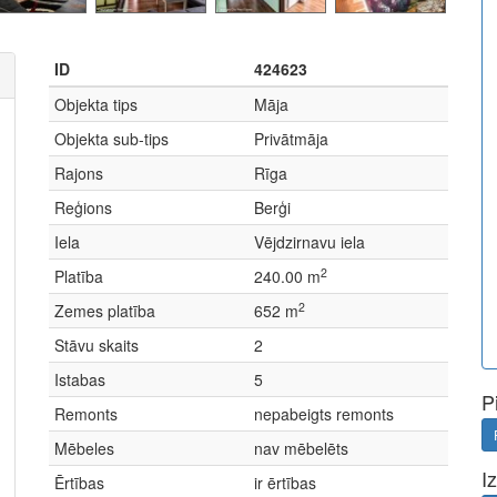
ID
424623
Objekta tips
Māja
Objekta sub-tips
Privātmāja
Rajons
Rīga
Reģions
Berģi
Iela
Vējdzirnavu iela
2
Platība
240.00 m
2
Zemes platība
652 m
Stāvu skaits
2
Istabas
5
P
Remonts
nepabeigts remonts
Mēbeles
nav mēbelēts
I
Ērtības
ir ērtības