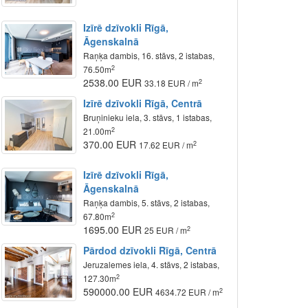
Izīrē dzīvokli Rīgā,
Āgenskalnā
Raņķa dambis, 16. stāvs, 2 istabas,
2
76.50m
2538.00 EUR
2
33.18 EUR / m
Izīrē dzīvokli Rīgā, Centrā
Bruņinieku iela, 3. stāvs, 1 istabas,
2
21.00m
370.00 EUR
2
17.62 EUR / m
Izīrē dzīvokli Rīgā,
Āgenskalnā
Raņķa dambis, 5. stāvs, 2 istabas,
2
67.80m
1695.00 EUR
2
25 EUR / m
Pārdod dzīvokli Rīgā, Centrā
Jeruzalemes iela, 4. stāvs, 2 istabas,
2
127.30m
590000.00 EUR
2
4634.72 EUR / m