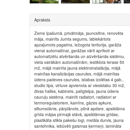
Apraksts
Zeme īpašumā, privātmāja, jaunceltne, renovēta
māja, mainīts Jumta segums, labiekārtots
apzaļumots pagalms, iežogota teritorija, garāža
vienai automašīnai, garāžas vārti aprīkoti ar
automatizētu atvēršanās un aizvēršanās sistēmu,
vieta vairākām automašīnām, iestiklota terase 50
m2, mājā mainīta jauna elektroinstalācija, mājā
mainītas kanalizācijas caurules, mājā mainītas
ūdens padeves caurules, istabas izolētas 4 gab.,
studio tipa, virtuve apvienota ar viesistabu 30 m2,
divas halles, kabinets, palīgtelpa, jauna ūdens
cauruļu sistēma, mainīti radiatori, radiatori ar
termoregulatoriem, kamīns, gāzes apkure,
siltumsūknis, pārplānots, pilnā apdare, apsildāma
grīda mājas pirmajā stāvā, apsildāmas grīdas,
plastikāta stikla pakešu logi, metāla durvis, jauna
santehnika, iebūvēti gaismas ķermeņi, lamināta