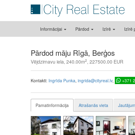
Informācijai
Pārdod
Izīrē
Izīrē
Pārdod māju Rīgā, Berģos
2
Vējdzirnavu iela, 240.00m
, 227500.00 EUR
Kontakti:
Ingrīda Punka
ingrida@cityreal.lv
+371 
Pamatinformācija
Atrašanās vieta
Jautājum