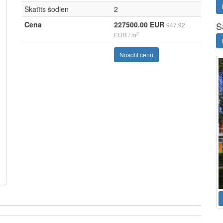
Skatīts šodien
2
Cena
227500.00 EUR
S
947.92
2
EUR / m
Nosolīt cenu