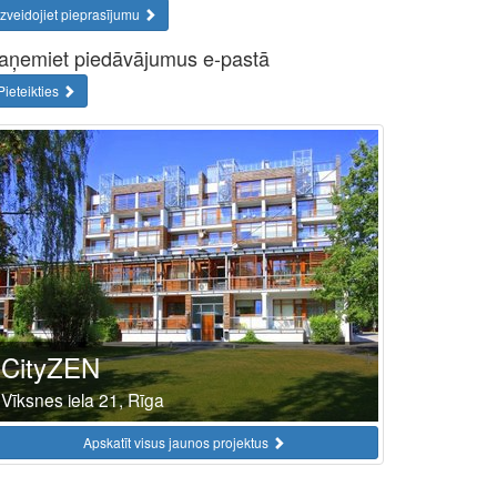
Izveidojiet pieprasījumu
aņemiet piedāvājumus e-pastā
Pieteikties
CityZEN
Vīksnes iela 21, Rīga
Apskatīt visus jaunos projektus