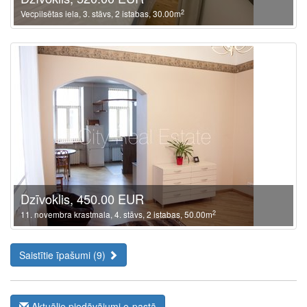
2
Vecpilsētas iela, 3. stāvs, 2 istabas, 30.00m
Dzīvoklis, 450.00 EUR
2
11. novembra krastmala, 4. stāvs, 2 istabas, 50.00m
Saistītie īpašumi (9)
Aktuālie piedāvājumi e-pastā