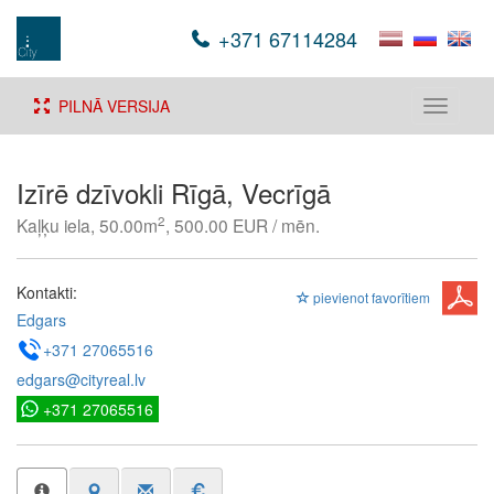
+371 67114284
PILNĀ VERSIJA
Toggle
navigati
Izīrē dzīvokli Rīgā, Vecrīgā
2
Kaļķu iela, 50.00m
, 500.00 EUR / mēn.
Kontakti:
pievienot favorītiem
Edgars
+371 27065516
edgars@cityreal.lv
+371 27065516