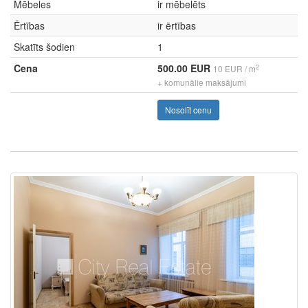
Mēbeles
ir mēbelēts
Ērtības
ir ērtības
Skatīts šodien
1
Cena
500.00 EUR
2
10 EUR / m
+ komunālie maksājumi
Nosolīt cenu