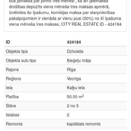
būs jāmaksā par pirmo īres mēnesi , kā arī jāiemaksā
drošības depozīts viena mēneša īres maksas apmērā,
izvēloties šo īpašumu, komisijas maksa par starpniecības
pakalpojumiem ir vienāda ar vienu pusi (50%) no šī īpašuma
viena mēneša īres maksas, CITY REAL ESTATE ID - 424184
ID
424184
Objekta tips
Dzīvoklis
Objekta sub-tips
Ķieģeļu māja
Rajons
Rīga
Reģions
Vecrīga
Iela
Kaļķu iela
2
Platība
50.00 m
Stāvs
2 no 5
Istabas
2
Remonts
kapitālais remonts