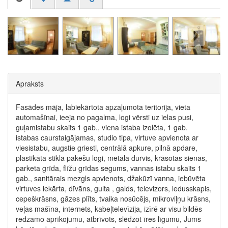
Apraksts
Fasādes māja, labiekārtota apzaļumota teritorija, vieta
automašīnai, ieeja no pagalma, logi vērsti uz ielas pusi,
guļamistabu skaits 1 gab., viena istaba izolēta, 1 gab.
istabas caurstaigājamas, studio tipa, virtuve apvienota ar
viesistabu, augstie griesti, centrālā apkure, pilnā apdare,
plastikāta stikla pakešu logi, metāla durvis, krāsotas sienas,
parketa grīda, flīžu grīdas segums, vannas istabu skaits 1
gab., sanitārais mezgls apvienots, džakūzī vanna, iebūvēta
virtuves iekārta, dīvāns, gulta , galds, televizors, ledusskapis,
cepeškrāsns, gāzes plīts, tvaika nosūcējs, mikroviļņu krāsns,
veļas mašīna, internets, kabeļtelevīzija, izīrē ar visu bildēs
redzamo aprīkojumu, atbrīvots, slēdzot īres līgumu, Jums