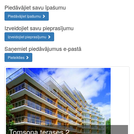
Piedāvājiet savu īpašumu
Piedāvājiet īpašumu
Izveidojiet savu pieprasījumu
Izveidojiet pieprasījumu
Saņemiet piedāvājumus e-pastā
Pieteikties
Tomsona terases 2