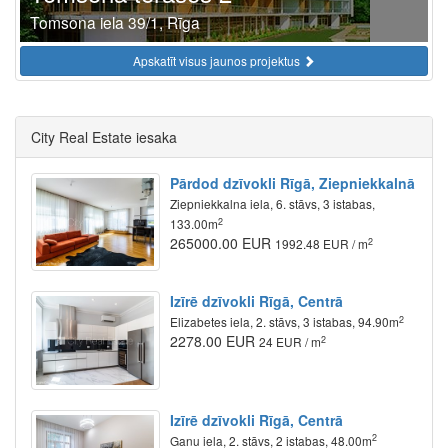
Tomsona iela 39/1, Rīga
Apskatīt visus jaunos projektus
City Real Estate iesaka
Pārdod dzīvokli Rīgā, Ziepniekkalnā
Ziepniekkalna iela, 6. stāvs, 3 istabas,
2
133.00m
265000.00 EUR
2
1992.48 EUR / m
Izīrē dzīvokli Rīgā, Centrā
2
Elizabetes iela, 2. stāvs, 3 istabas, 94.90m
2278.00 EUR
2
24 EUR / m
Izīrē dzīvokli Rīgā, Centrā
2
Ganu iela, 2. stāvs, 2 istabas, 48.00m