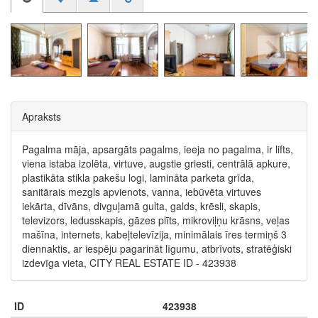
Apraksts
Pagalma māja, apsargāts pagalms, ieeja no pagalma, ir lifts,
viena istaba izolēta, virtuve, augstie griesti, centrālā apkure,
plastikāta stikla pakešu logi, lamināta parketa grīda,
sanitārais mezgls apvienots, vanna, iebūvēta virtuves
iekārta, dīvāns, divguļamā gulta, galds, krēsli, skapis,
televizors, ledusskapis, gāzes plīts, mikroviļņu krāsns, veļas
mašīna, internets, kabeļtelevīzija, minimālais īres termiņš 3
diennaktis, ar iespēju pagarināt līgumu, atbrīvots, stratēģiski
izdevīga vieta, CITY REAL ESTATE ID - 423938
ID
423938