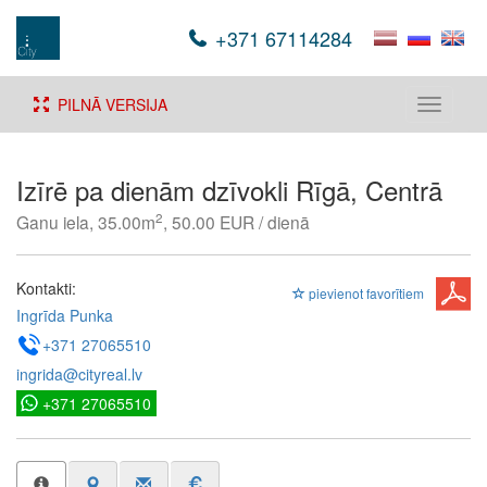
+371 67114284
PILNĀ VERSIJA
Toggle
navigati
Izīrē pa dienām dzīvokli Rīgā, Centrā
2
Ganu iela, 35.00m
, 50.00 EUR / dienā
Kontakti:
pievienot favorītiem
Ingrīda Punka
+371 27065510
ingrida@cityreal.lv
+371 27065510