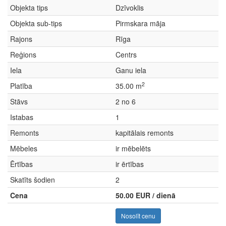
Objekta tips
Dzīvoklis
Objekta sub-tips
Pirmskara māja
Rajons
Rīga
Reģions
Centrs
Iela
Ganu iela
2
Platība
35.00 m
Stāvs
2 no 6
Istabas
1
Remonts
kapitālais remonts
Mēbeles
ir mēbelēts
Ērtības
ir ērtības
Skatīts šodien
2
Cena
50.00 EUR / dienā
Nosolīt cenu