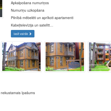
Apkalpošana numuriņos
Numuriņu uzkopšana
Pilnībā mēbelēti un aprīkoti apartamenti
Kabeļtelevīzija un satelītt…
lasīt vairāk
ns nekustamais īpašums