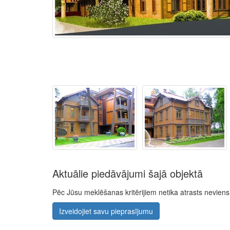
Aktuālie piedāvājumi šajā objektā
Pēc Jūsu meklēšanas kritērijiem netika atrasts nevie
Izveidojiet savu pieprasījumu