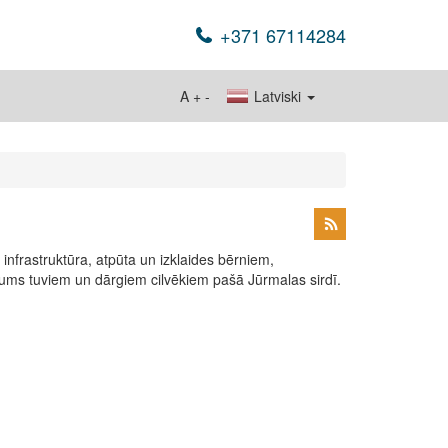
+371 67114284
A
+
-
Latviski
ta infrastruktūra, atpūta un izklaides bērniem,
 jums tuviem un dārgiem cilvēkiem pašā Jūrmalas sirdī.