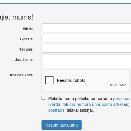
ājiet mums!
Vārds
E-pasts
Tālrunis
Jautājums
Drošības kods
Piekrītu manu pieteikumā norādīto
personas
(vārda, tālruņa numura un e-pasta adreses)
apstrādei
tālākai saziņai.
Nosūtīt jautājumu