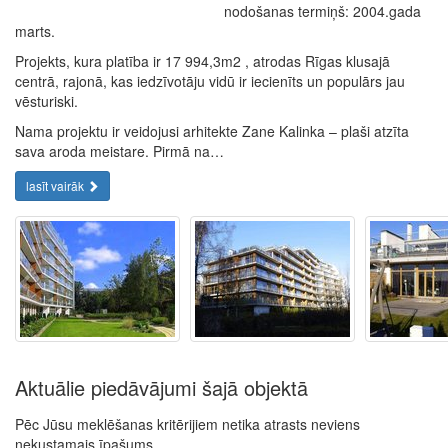
nodošanas termiņš: 2004.gada
marts.
Projekts, kura platība ir 17 994,3m2 , atrodas Rīgas klusajā
centrā, rajonā, kas iedzīvotāju vidū ir iecienīts un populārs jau
vēsturiski.
Nama projektu ir veidojusi arhitekte Zane Kalinka – plaši atzīta
sava aroda meistare. Pirmā na…
lasīt vairāk
Aktuālie piedāvājumi šajā objektā
Pēc Jūsu meklēšanas kritērijiem netika atrasts neviens
nekustamais īpašums