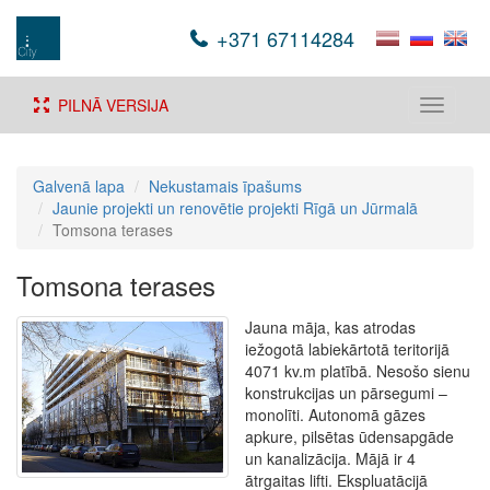
+371 67114284
PILNĀ VERSIJA
Toggle
navigati
Galvenā lapa
Nekustamais īpašums
Jaunie projekti un renovētie projekti Rīgā un Jūrmalā
Tomsona terases
Tomsona terases
Jauna māja, kas atrodas
iežogotā labiekārtotā teritorijā
4071 kv.m platībā. Nesošo sienu
konstrukcijas un pārsegumi –
monolīti. Autonomā gāzes
apkure, pilsētas ūdensapgāde
un kanalizācija. Mājā ir 4
ātrgaitas lifti. Ekspluatācijā