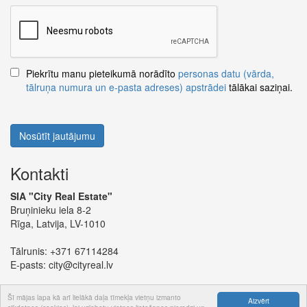
Piekrītu manu pieteikumā norādīto
personas datu (vārda,
tālruņa numura un e-pasta adreses) apstrādei
tālākai saziņai.
Nosūtīt jautājumu
Kontakti
SIA "City Real Estate"
Bruņinieku iela 8-2
Rīga, Latvija, LV-1010
Tālrunis:
+371 67114284
E-pasts:
city@cityreal.lv
Šī mājas lapa kā arī lielākā daļa tīmekļa vietņu izmanto
Aizvērt